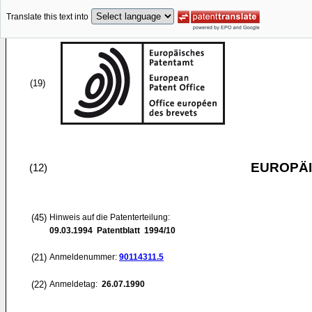
Translate this text into
(19)
EUROPÄI
(12)
(45)
Hinweis auf die Patenterteilung:
09.03.1994
Patentblatt 1994/10
(21)
Anmeldenummer:
90114311.5
(22)
Anmeldetag:
26.07.1990