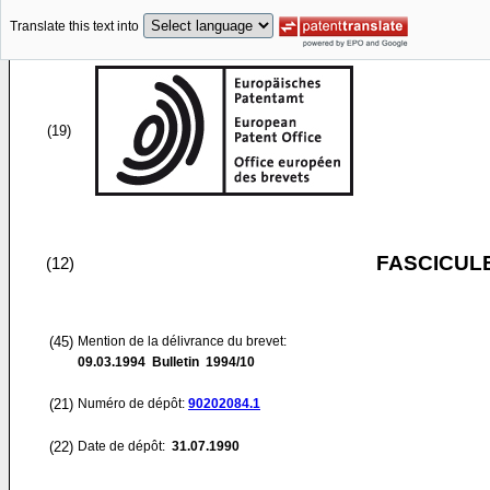
Translate this text into
(19)
FASCICUL
(12)
(45)
Mention de la délivrance du brevet:
09.03.1994
Bulletin 1994/10
(21)
Numéro de dépôt:
90202084.1
(22)
Date de dépôt:
31.07.1990