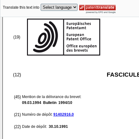
Translate this text into
(19)
FASCICUL
(12)
(45)
Mention de la délivrance du brevet:
09.03.1994
Bulletin 1994/10
(21)
Numéro de dépôt:
91402916.0
(22)
Date de dépôt:
30.10.1991