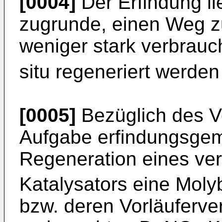
[0004]
Der Erfindung li
zugrunde, einen Weg z
weniger stark verbrau
situ regeneriert werde
[0005]
Bezüglich des V
Aufgabe erfindungsgem
Regeneration eines v
Katalysators eine Mol
bzw. deren Vorläuferve