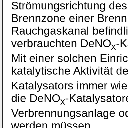
Strömungsrichtung de
Brennzone einer Bren
Rauchgaskanal befindl
verbrauchten DeNO
-K
x
Mit einer solchen Einric
katalytische Aktivität
Katalysators immer wie
die DeNO
-Katalysato
x
Verbrennungsanlage ode
werden müssen.