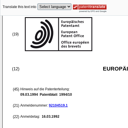
Translate this text into
(19)
EUROPÄI
(12)
(45)
Hinweis auf die Patenterteilung:
09.03.1994
Patentblatt 1994/10
(21)
Anmeldenummer:
92104519.1
(22)
Anmeldetag:
16.03.1992