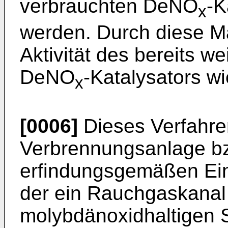
verbrauchten DeNO
-K
x
werden. Durch diese M
Aktivität des bereits w
DeNO
-Katalysators w
x
[0006]
Dieses Verfahren
Verbrennungsanlage bzw
erfindungsgemäßen Ein
der ein Rauchgaskanal 
molybdänoxidhaltigen S