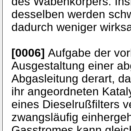
des Wabenkörpers. Ins
desselben werden schw
dadurch weniger wirks
[0006]
Aufgabe der vorl
Ausgestaltung einer ab
Abgasleitung derart, d
ihr angeordneten Katal
eines Dieselrußfilters 
zwangsläufig einherg
Gasstromes kann gleich