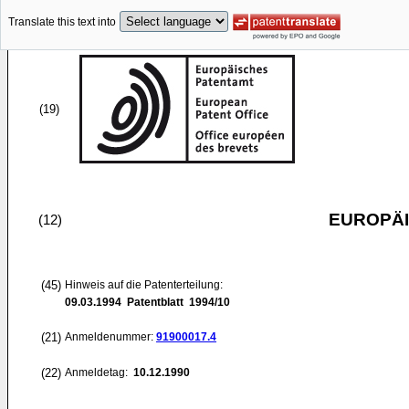
Translate this text into
(19)
EUROPÄI
(12)
(45)
Hinweis auf die Patenterteilung:
09.03.1994
Patentblatt 1994/10
(21)
Anmeldenummer:
91900017.4
(22)
Anmeldetag:
10.12.1990