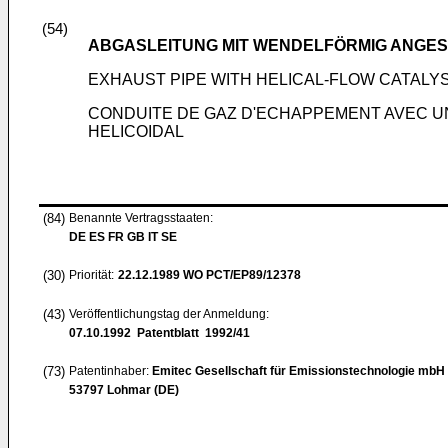
(54)
ABGASLEITUNG MIT WENDELFÖRMIG ANGE
EXHAUST PIPE WITH HELICAL-FLOW CATALY
CONDUITE DE GAZ D'ECHAPPEMENT AVEC 
HELICOIDAL
(84)
Benannte Vertragsstaaten:
DE ES FR GB IT SE
(30)
Priorität:
22.12.1989
WO PCT/EP89/12378
(43)
Veröffentlichungstag der Anmeldung:
07.10.1992
Patentblatt 1992/41
(73)
Patentinhaber:
Emitec Gesellschaft für Emissionstechnologie mbH
53797 Lohmar (DE)