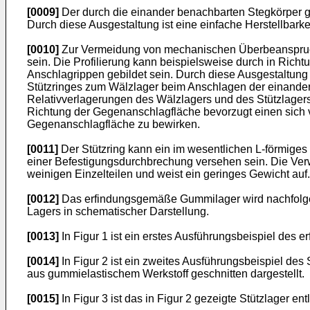
[0009]
Der durch die einander benachbarten Stegkörper g
Durch diese Ausgestaltung ist eine einfache Herstellbarke
[0010]
Zur Vermeidung von mechanischen Überbeanspruchu
sein. Die Profilierung kann beispielsweise durch in Ric
Anschlagrippen gebildet sein. Durch diese Ausgestaltun
Stützringes zum Wälzlager beim Anschlagen der einander 
Relativverlagerungen des Wälzlagers und des Stützlagers
Richtung der Gegenanschlagfläche bevorzugt einen sich v
Gegenanschlagfläche zu bewirken.
[0011]
Der Stützring kann ein im wesentlichen L-förmiges
einer Befestigungsdurchbrechung versehen sein. Die Ver
weinigen Einzelteilen und weist ein geringes Gewicht auf.
[0012]
Das erfindungsgemäße Gummilager wird nachfolgen
Lagers in schematischer Darstellung.
[0013]
In Figur 1 ist ein erstes Ausführungsbeispiel des e
[0014]
In Figur 2 ist ein zweites Ausführungsbeispiel des 
aus gummielastischem Werkstoff geschnitten dargestellt.
[0015]
In Figur 3 ist das in Figur 2 gezeigte Stützlager ent