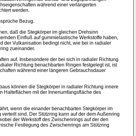
hseigenschaften während einer verlängerten
chtert werden.
ansprüche Bezug.
en, daß die Stegkörper im gleichen Drehsinn
gernden Einfluß auf gummielastische Werkstoffe haben,
er Vulkanisation bedingt nicht, wie bei in radialer
ring zueinander.
auf. Insbesondere der bei sich in radialer Richtung
aler Richtung benachbarten Ringen festgelegt ist, ist
nschaften während einer längeren Gebrauchsdauer
fbaus können die Stegkörper in radialer Richtung innere
en Halteflächen mit der Innenumfangsfläche des
ewährt, wenn die einander benachbarten Stegkörper im
erteilt sind. Der Stützring kann auf der dem Außenring
obei der Werkstoff des Zwischenrings auf der den
anische Festlegung des Zwischenrings am Stützring