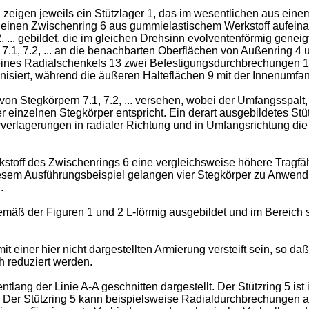
zeigen jeweils ein Stützlager 1, das im wesentlichen aus ein
h einen Zwischenring 6 aus gummielastischem Werkstoff aufeina
, ... gebildet, die im gleichen Drehsinn evolventenförmig genei
.1, 7.2, ... an die benachbarten Oberflächen von Außenring 4 und
ines Radialschenkels 13 zwei Befestigungsdurchbrechungen 14 a
anisiert, während die äußeren Halteflächen 9 mit der Innenumfa
hl von Stegkörpern 7.1, 7.2, ... versehen, wobei der Umfangsspa
er einzelnen Stegkörper entspricht. Ein derart ausgebildetes S
verlagerungen in radialer Richtung und in Umfangsrichtung die
toff des Zwischenrings 6 eine vergleichsweise höhere Tragfähigk
In diesem Ausführungsbeispiel gelangen vier Stegkörper zu Anwen
.
gemäß der Figuren 1 und 2 L-förmig ausgebildet und im Bereich
 mit einer hier nicht dargestellten Armierung versteift sein, s
h reduziert werden.
entlang der Linie A-A geschnitten dargestellt. Der Stützring 5 
. Der Stützring 5 kann beispielsweise Radialdurchbrechungen 