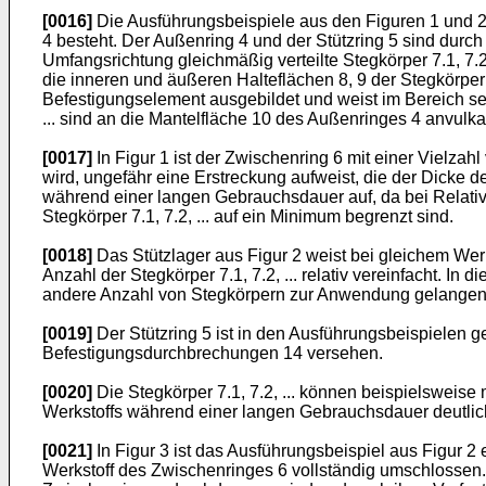
[0016]
Die Ausführungsbeispiele aus den Figuren 1 und 2 
4 besteht. Der Außenring 4 und der Stützring 5 sind durc
Umfangsrichtung gleichmäßig verteilte Stegkörper 7.1, 7.2
die inneren und äußeren Halteflächen 8, 9 der Stegkörper 7
Befestigungselement ausgebildet und weist im Bereich se
... sind an die Mantelfläche 10 des Außenringes 4 anvulk
[0017]
In Figur 1 ist der Zwischenring 6 mit einer Vielza
wird, ungefähr eine Erstreckung aufweist, die der Dicke d
während einer langen Gebrauchsdauer auf, da bei Relativ
Stegkörper 7.1, 7.2, ... auf ein Minimum begrenzt sind.
[0018]
Das Stützlager aus Figur 2 weist bei gleichem Werks
Anzahl der Stegkörper 7.1, 7.2, ... relativ vereinfacht. 
andere Anzahl von Stegkörpern zur Anwendung gelangen
[0019]
Der Stützring 5 ist in den Ausführungsbeispielen 
Befestigungsdurchbrechungen 14 versehen.
[0020]
Die Stegkörper 7.1, 7.2, ... können beispielsweise
Werkstoffs während einer langen Gebrauchsdauer deutlic
[0021]
In Figur 3 ist das Ausführungsbeispiel aus Figur 2 
Werkstoff des Zwischenringes 6 vollständig umschlossen