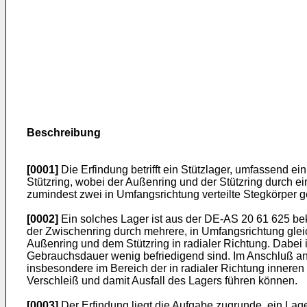
Beschreibung
[0001]
Die Erfindung betrifft ein Stützlager, umfassend 
Stützring, wobei der Außenring und der Stützring durch 
zumindest zwei in Umfangsrichtung verteilte Stegkörper ge
[0002]
Ein solches Lager ist aus der DE-AS 20 61 625 be
der Zwischenring durch mehrere, in Umfangsrichtung glei
Außenring und dem Stützring in radialer Richtung. Dabei
Gebrauchsdauer wenig befriedigend sind. Im Anschluß a
insbesondere im Bereich der in radialer Richtung inner
Verschleiß und damit Ausfall des Lagers führen können.
[0003]
Der Erfindung liegt die Aufgabe zugrunde, ein La