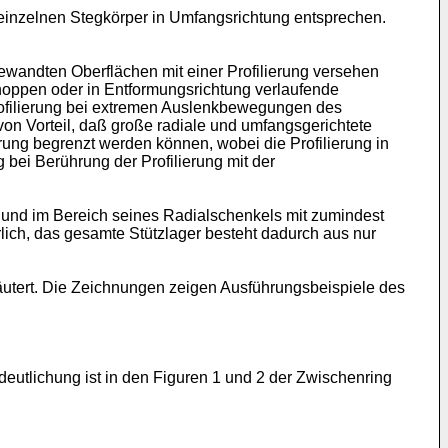
einzelnen Stegkörper in Umfangsrichtung entsprechen.
andten Oberflächen mit einer Profilierung versehen
noppen oder in Entformungsrichtung verlaufende
rofilierung bei extremen Auslenkbewegungen des
on Vorteil, daß große radiale und umfangsgerichtete
rung begrenzt werden können, wobei die Profilierung in
bei Berührung der Profilierung mit der
n und im Bereich seines Radialschenkels mit zumindest
ich, das gesamte Stützlager besteht dadurch aus nur
tert. Die Zeichnungen zeigen Ausführungsbeispiele des
rdeutlichung ist in den Figuren 1 und 2 der Zwischenring