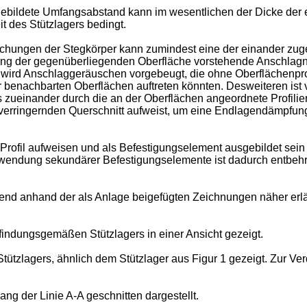
ebildete Umfangsabstand kann im wesentlichen der Dicke der 
it des Stützlagers bedingt.
ngen der Stegkörper kann zumindest eine der einander zugew
htung der gegenüberliegenden Oberfläche vorstehende Anschlag
g wird Anschlaggeräuschen vorgebeugt, die ohne Oberflächenp
benachbarten Oberflächen auftreten könnten. Desweiteren ist v
 zueinander durch die an der Oberflächen angeordnete Profilie
erringernden Querschnitt aufweist, um eine Endlagendämpfung 
 Profil aufweisen und als Befestigungselement ausgebildet sei
wendung sekundärer Befestigungselemente ist dadurch entbehrl
d anhand der als Anlage beigefügten Zeichnungen näher erläu
rfindungsgemäßen Stützlagers in einer Ansicht gezeigt.
Stützlagers, ähnlich dem Stützlager aus Figur 1 gezeigt. Zur Ve
lang der Linie A-A geschnitten dargestellt.