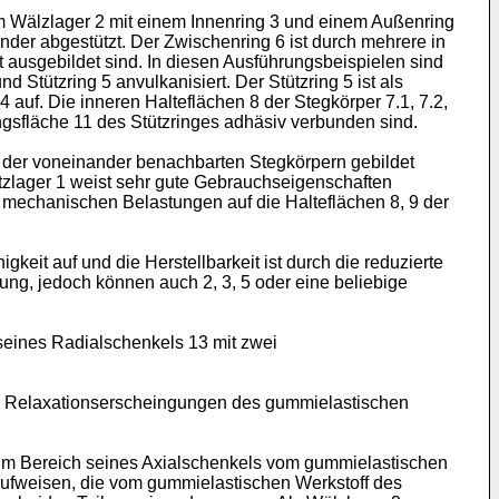
em Wälzlager 2 mit einem Innenring 3 und einem Außenring
nder abgestützt. Der Zwischenring 6 ist durch mehrere in
gt ausgebildet sind. In diesen Ausführungsbeispielen sind
 Stützring 5 anvulkanisiert. Der Stützring 5 ist als
uf. Die inneren Halteflächen 8 der Stegkörper 7.1, 7.2,
ngsfläche 11 des Stützringes adhäsiv verbunden sind.
lt, der voneinander benachbarten Stegkörpern gebildet
tützlager 1 weist sehr gute Gebrauchseigenschaften
 mechanischen Belastungen auf die Halteflächen 8, 9 der
eit auf und die Herstellbarkeit ist durch die reduzierte
dung, jedoch können auch 2, 3, 5 oder eine beliebige
 seines Radialschenkels 13 mit zwei
o daß Relaxationserscheingungen des gummielastischen
ist im Bereich seines Axialschenkels vom gummielastischen
aufweisen, die vom gummielastischen Werkstoff des