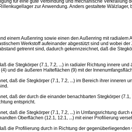
igung für eine gute Verbindung und mechanische Verkrallung de
 Rillenkugellager zur Anwendung. Anders gestaltete Wälzlager,
 und einem Außenring sowie einen den Außenring mit radialem 
astischem Werkstoff aufeinander abgestützt sind und wobei der
sabstand getrennt sind, dadurch gekennzeichnet, daß die Stegkörp
 die Stegkörper (7.1, 7.2, ...) in radialer Richtung innere und
 (4) und die äußeren Halteflächen (9) mit der Innenumfangsfläch
et, daß die Stegkörper (7.1, 7.2, ...) im Bereich ihrer inneren
ind.
net, daß der durch die einander benachbarten Stegkörper (7.1, 
chtung entspricht.
t, daß die Stegkörper (7.1, 7.2, ...) in Umfangsrichtung durch 
dten Oberflächen (12.1, 12.1, ...) mit einer Profilierung verseh
aß die Profilierung durch in Richtung der gegenüberliegenden