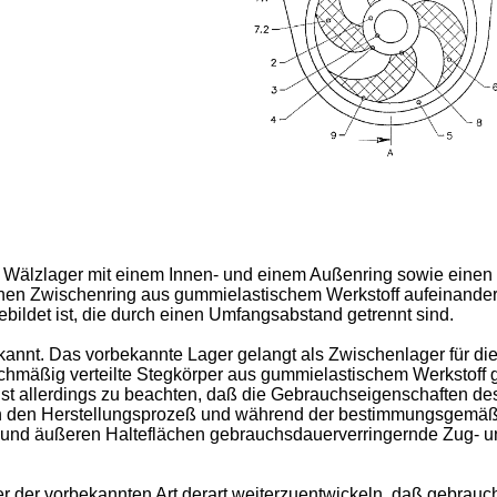
ein Wälzlager mit einem Innen- und einem Außenring sowie ein
einen Zwischenring aus gummielastischem Werkstoff aufeinander
bildet ist, die durch einen Umfangsabstand getrennt sind.
kannt. Das vorbekannte Lager gelangt als Zwischenlager für d
chmäßig verteilte Stegkörper aus gummielastischem Werkstoff g
 ist allerdings zu beachten, daß die Gebrauchseigenschaften d
n den Herstellungsprozeß und während der bestimmungsgemäße
en und äußeren Halteflächen gebrauchsdauerverringernde Zug- 
ger der vorbekannten Art derart weiterzuentwickeln, daß gebr