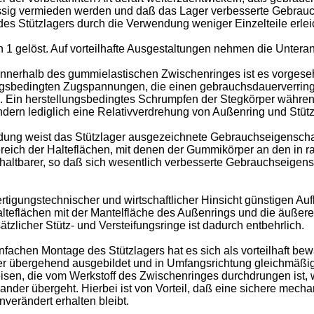
ssig vermieden werden und daß das Lager verbesserte Gebrauc
es Stützlagers durch die Verwendung weniger Einzelteile erlei
1 gelöst. Auf vorteilhafte Ausgestaltungen nehmen die Unter
erhalb des gummielastischen Zwischenringes ist es vorgeseh
lungsbedingten Zugspannungen, die einen gebrauchsdauerverrin
Ein herstellungsbedingtes Schrumpfen der Stegkörper während d
rn lediglich eine Relativverdrehung von Außenring und Stütz
weist das Stützlager ausgezeichnete Gebrauchseigenschaften 
ich der Halteflächen, mit denen der Gummikörper an den in radi
h haltbarer, so daß sich wesentlich verbesserte Gebrauchseige
rtigungstechnischer und wirtschaftlicher Hinsicht günstigen Au
lteflächen mit der Mantelfläche des Außenrings und die äußer
zlicher Stütz- und Versteifungsringe ist dadurch entbehrlich.
infachen Montage des Stützlagers hat es sich als vorteilhaft b
er übergehend ausgebildet und in Umfangsrichtung gleichmäßig v
en, die vom Werkstoff des Zwischenringes durchdrungen ist, w
der übergeht. Hierbei ist von Vorteil, daß eine sichere mech
verändert erhalten bleibt.