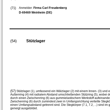
(71)
Anmelder:
Firma Carl Freudenberg
D-69469 Weinheim (DE)
Stützlager
(54)
(57)
Stützlager (1), umfassend ein Wälzlager (2) mit einem Innen- (3) und
Außenring (4) mit radialem Abstand umschließenden Stützring (5), wobei de
durch einen Zwischenring (6) aus gummielastischem Werkstoff aufeinander
Zwischenring (6) durch zumindest zwei in Umfangsrichtung verteilte Stegkörpe
einen Umfangsabstand getrennt sind. Die Stegkörper (7.1, 7.2, ...) sind im
geneigt ausgebildet.