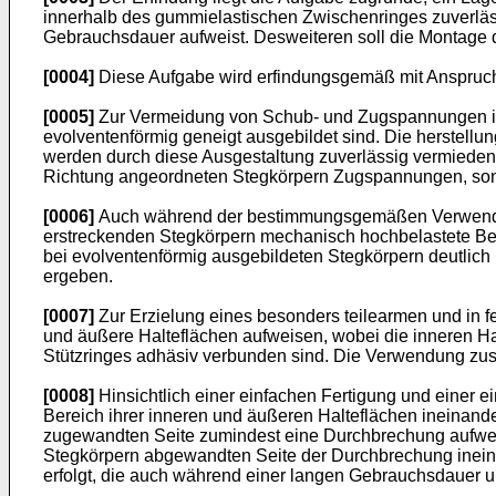
innerhalb des gummielastischen Zwischenringes zuverlä
Gebrauchsdauer aufweist. Desweiteren soll die Montage d
[0004]
Diese Aufgabe wird erfindungsgemäß mit Anspruch 
[0005]
Zur Vermeidung von Schub- und Zugspannungen inn
evolventenförmig geneigt ausgebildet sind. Die herstel
werden durch diese Ausgestaltung zuverlässig vermieden. 
Richtung angeordneten Stegkörpern Zugspannungen, sonde
[0006]
Auch während der bestimmungsgemäßen Verwendung 
erstreckenden Stegkörpern mechanisch hochbelastete Bere
bei evolventenförmig ausgebildeten Stegkörpern deutlic
ergeben.
[0007]
Zur Erzielung eines besonders teilearmen und in fe
und äußere Halteflächen aufweisen, wobei die inneren Ha
Stützringes adhäsiv verbunden sind. Die Verwendung zusät
[0008]
Hinsichtlich einer einfachen Fertigung und einer e
Bereich ihrer inneren und äußeren Halteflächen ineinand
zugewandten Seite zumindest eine Durchbrechung aufweis
Stegkörpern abgewandten Seite der Durchbrechung ineinan
erfolgt, die auch während einer langen Gebrauchsdauer un