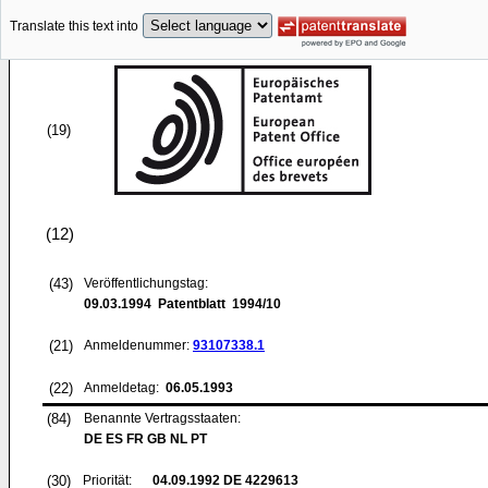
Translate this text into
(19)
(12)
(43)
Veröffentlichungstag:
09.03.1994
Patentblatt 1994/10
(21)
Anmeldenummer:
93107338.1
(22)
Anmeldetag:
06.05.1993
(84)
Benannte Vertragsstaaten:
DE ES FR GB NL PT
(30)
Priorität:
04.09.1992
DE 4229613