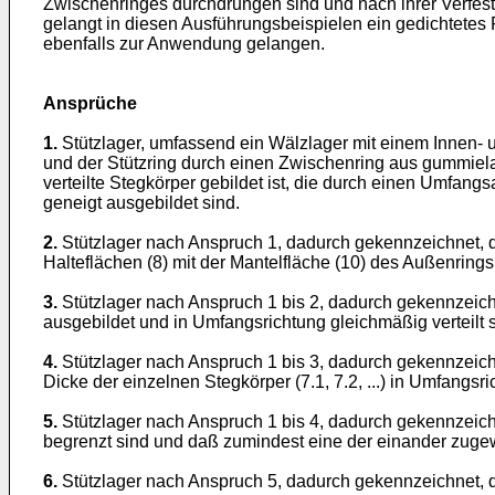
Zwischenringes durchdrungen sind und nach ihrer Verfest
gelangt in diesen Ausführungsbeispielen ein gedichtetes
ebenfalls zur Anwendung gelangen.
Ansprüche
1.
Stützlager, umfassend ein Wälzlager mit einem Innen-
und der Stützring durch einen Zwischenring aus gummiel
verteilte Stegkörper gebildet ist, die durch einen Umfang
geneigt ausgebildet sind.
2.
Stützlager nach Anspruch 1, dadurch gekennzeichnet, daß
Halteflächen (8) mit der Mantelfläche (10) des Außenrings
3.
Stützlager nach Anspruch 1 bis 2, dadurch gekennzeichn
ausgebildet und in Umfangsrichtung gleichmäßig verteilt s
4.
Stützlager nach Anspruch 1 bis 3, dadurch gekennzeich
Dicke der einzelnen Stegkörper (7.1, 7.2, ...) in Umfangsri
5.
Stützlager nach Anspruch 1 bis 4, dadurch gekennzeichne
begrenzt sind und daß zumindest eine der einander zugewan
6.
Stützlager nach Anspruch 5, dadurch gekennzeichnet, d