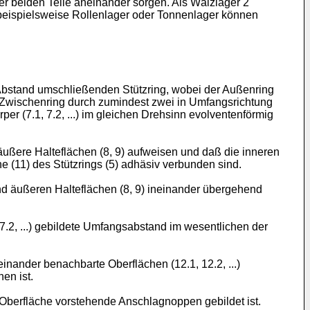
r beiden Teile aneinander sorgen. Als Wälzlager 2
 beispielsweise Rollenlager oder Tonnenlager können
Abstand umschließenden Stützring, wobei der Außenring
 Zwischenring durch zumindest zwei in Umfangsrichtung
er (7.1, 7.2, ...) im gleichen Drehsinn evolventenförmig
 äußere Halteflächen (8, 9) aufweisen und daß die inneren
e (11) des Stützrings (5) adhäsiv verbunden sind.
 und äußeren Halteflächen (8, 9) ineinander übergehend
7.2, ...) gebildete Umfangsabstand im wesentlichen der
einander benachbarte Oberflächen (12.1, 12.2, ...)
en ist.
 Oberfläche vorstehende Anschlagnoppen gebildet ist.