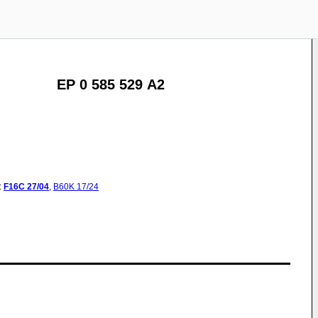
EP 0 585 529 A2
:
F16C
27/04
,
B60K
17/24