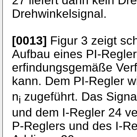
27 liefert dann kein Dr
Drehwinkelsignal.
[0013]
Figur 3 zeigt sc
Aufbau eines PI-Regler
erfindungsgemäße Ver
kann. Dem PI-Regler wi
n
zugeführt. Das Signa
i
und dem I-Regler 24 v
P-Reglers und des I-R