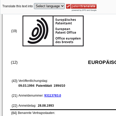
Translate this text into
(19)
EUROPÄIS
(12)
(43)
Veröffentlichungstag:
09.03.1994
Patentblatt 1994/10
(21)
Anmeldenummer:
93113783.0
(22)
Anmeldetag:
28.08.1993
(84)
Benannte Vertragsstaaten: