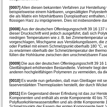
[0007]
Allen diesen bekannten Verfahren zur Herstellung v
beispielsweise einem härtbaren, ungesättigten Polyesterh
die als Matrix ein hitzehärtbares Duroplastharz enthalten
flüssigen Harz zu imprägnieren. Dies ist insbesondere da
[0008]
Aus der deutschen Offenlegungsschrift 39 16 137 is
dieser Druckschrift wird jedoch ausgeführt, daß sich Polyt
niedrigen Temperaturen wie z. B. bei Zimmertemperatur un
vorgeschlagen, Mischgarne aus Verstärkungsfasern, die 
oder Partikel mit einem Schmelzpunkt oberhalb 180 °C, v
zu erwärmen oberhalb der Schmelztemperatur der thermop
füllen die Hohlräume zwischen den unschmelzbaren Faser,
[0009]
Die aus der deutschen Offenlegungsschrift 39 16 1
Gleitfähigkeit erhöhenden Bestandteile. Vielmehr liegt d
anderen hochgleitfähigen Polymeren zu vermeiden, da di
[0010]
Es wurde nun gefunden, daß man Gleitlager mit seh
faserverstärkten Thermoplasten herstellt, der durch Wi
[0011]
Ein Gegenstand dieser Erfindung ist das zur Herst
Komponenten und enthält als erste Komponente 40 bis 7
Polyfluorkohlenwasserstoffen und als dritte Komponent
Schmelzpunkts der Fasern der ersten Komponente liegt.