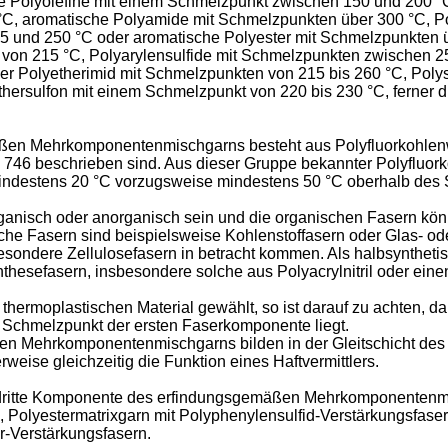
e Polyolefine mit einem Schmelzpunkt zwischen 150 und 200 °C
, aromatische Polyamide mit Schmelzpunkten über 300 °C, Poly
25 und 250 °C oder aromatische Polyester mit Schmelzpunkten 
von 215 °C, Polyarylensulfide mit Schmelzpunkten zwischen 250
er Polyetherimid mit Schmelzpunkten von 215 bis 260 °C, Poly
thersulfon mit einem Schmelzpunkt von 220 bis 230 °C, fern
en Mehrkomponentenmischgarns besteht aus Polyfluorkohlenw
1 746 beschrieben sind. Aus dieser Gruppe bekannter Polyfluork
ndestens 20 °C vorzugsweise mindestens 50 °C oberhalb des S
ganisch oder anorganisch sein und die organischen Fasern könn
he Fasern sind beispielsweise Kohlenstoffasern oder Glas- od
besondere Zellulosefasern in betracht kommen. Als halbsyntheti
thesefasern, insbesondere solche aus Polyacrylnitril oder ein
hermoplastischen Material gewählt, so ist darauf zu achten, 
Schmelzpunkt der ersten Faserkomponente liegt.
Mehrkomponentenmischgarns bilden in der Gleitschicht des fert
ise gleichzeitig die Funktion eines Haftvermittlers.
und dritte Komponente des erfindungsgemäßen Mehrkomponentenm
n, Polyestermatrixgarn mit Polyphenylensulfid-Verstärkungsfase
r-Verstärkungsfasern.