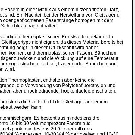
ie Fasern in einer Matrix aus einem hitzehärtbaren Harz,
sind. Ein Nachteil bei der Herstellung von Gleitlagern,
elten oder gepflochtenen Faserstränge homogen mit dem
Schlichteauftrag enthalten.
eständigen thermoplastischen Kunststoffen bekannt. In
Gleitlagertyps nicht eignen, da dieses Material bereits bei
mung neigt. In dieser Druckschrift wird daher
tehen können, und thermoplastischen Fasern, Bändchen
tlager zu wickeln und die Wicklung auf eine Temperatur
thermoplastischen Partikel, Fasern oder Bändchen und
n wird.
ten Thermoplasten, enthalten aber keine die
zugrunde, die Verwendung von Polytetrafluorethylen und
haben aber unbefriedigende Trockenlaufeigenschaften.
destens die Gleitschicht der Gleitlager aus einem
gebaut werden kann.
entenmischgarn. Es besteht aus mindestens drei
ente 10 bis 30 Volumenprozent Fasern aus
chmelzpunkt mindestens 20 °C oberhalb des
 Vol.% der ersten, 10-30 Vol.% der zweiten und 10-30