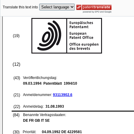
Translate this text into
(19)
(12)
(43)
Veröffentlichungstag:
09.03.1994
Patentblatt 1994/10
(21)
Anmeldenummer:
93113902.6
(22)
Anmeldetag:
31.08.1993
(84)
Benannte Vertragsstaaten:
DE FR GB IT SE
(30)
Priorität:
04.09.1992
DE 4229581