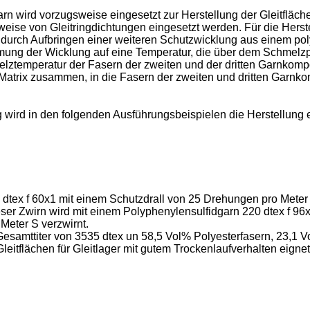
rd vorzugsweise eingesetzt zur Herstellung der Gleitflächen v
eise von Gleitringdichtungen eingesetzt werden. Für die Herste
e durch Aufbringen einer weiteren Schutzwicklung aus einem poly
ng der Wicklung auf eine Temperatur, die über dem Schmelzp
ztemperatur der Fasern der zweiten und der dritten Garnkompo
trix zusammen, in die Fasern der zweiten und dritten Garnko
g wird in den folgenden Ausführungsbeispielen die Herstellu
5 dtex f 60x1 mit einem Schutzdrall von 25 Drehungen pro Mete
ser Zwirn wird mit einem Polyphenylensulfidgarn 220 dtex f 96
Meter S verzwirnt.
esamttiter von 3535 dtex un 58,5 Vol% Polyesterfasern, 23,1 
Gleitflächen für Gleitlager mit gutem Trockenlaufverhalten eignet