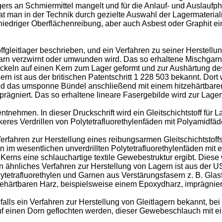
lagers an Schmiermittel mangelt und für die Anlauf- und Auslauf
t man in der Technik durch gezielte Auswahl der Lagermateriali
iedriger Oberflächenreibung, aber auch Asbest oder Graphit ein
ffgleitlager beschrieben, und ein Verfahren zu seiner Herstellu
rn verzwirnt oder umwunden wird. Das so erhaltene Mischgarn w
ickeln auf einen Kern zum Lager geformt und zur Aushärtung de
ern ist aus der britischen Patentschritt 1 228 503 bekannt. Dor
 das umsponne Bündel anschließend mit einem hitzehärtbaren H
imprägniert. Das so erhaltene lineare Fasergebilde wird zur Lag
nehmen. In dieser Druckschrift wird ein Gleitschichtstoff für L
eres Verdrillen von Polytetrafluorethylenfäden mit Polyamidfäd
Verfahren zur Herstellung eines reibungsarmen Gleitschichtstof
 im wesentlichen unverdrillten Polytetrafluorethylenfäden mit 
erns eine schlauchartige textile Gewebestruktur ergibt. Diese
n ähnliches Verfahren zur Herstellung von Lagern ist aus der 
lytetrafluorethylen und Garnen aus Verstärungsfasern z. B. Gl
zehärtbaren Harz, beispielsweise einem Epoxydharz, imprägnier
alls ein Verfahren zur Herstellung von Gleitlagern bekannt, bei
f einen Dorn geflochten werden, dieser Gewebeschlauch mit ei