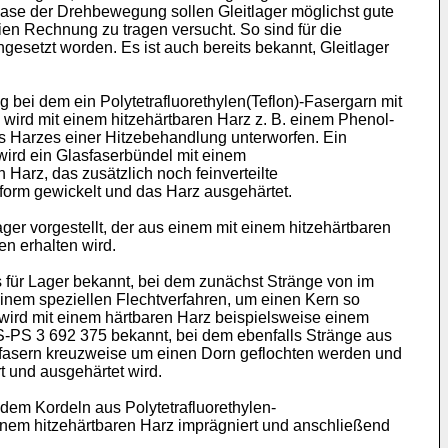
phase der Drehbewegung sollen Gleitlager möglichst gute
en Rechnung zu tragen versucht. So sind für die
gesetzt worden. Es ist auch bereits bekannt, Gleitlager
ng bei dem ein Polytetrafluorethylen(Teflon)-Fasergarn mit
ird mit einem hitzehärtbaren Harz z. B. einem Phenol-
s Harzes einer Hitzebehandlung unterworfen. Ein
t wird ein Glasfaserbündel mit einem
arz, das zusätzlich noch feinverteilte
erform gewickelt und das Harz ausgehärtet.
ager vorgestellt, der aus einem mit einem hitzehärtbaren
en erhalten wird.
fs für Lager bekannt, bei dem zunächst Stränge von im
einem speziellen Flechtverfahren, um einen Kern so
 wird mit einem härtbaren Harz beispielsweise einem
US-PS 3 692 375 bekannt, bei dem ebenfalls Stränge aus
asfasern kreuzweise um einen Dorn geflochten werden und
t und ausgehärtet wird.
 dem Kordeln aus Polytetrafluorethylen-
nem hitzehärtbaren Harz imprägniert und anschließend