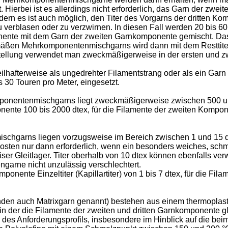
 Hierbei ist es allerdings nicht erforderlich, das Garn der zw
ern es ist auch möglich, den Titer des Vorgarns der dritten Ko
verblasen oder zu verzwirnen. In diesen Fall werden 20 bis 6
onente mit dem Garn der zweiten Garnkomponente gemischt. Da
emäßen Mehrkomponentenmischgarns wird dann mit dem Resttite
stellung verwendet man zweckmäßigerweise in der ersten und z
lhafterweise als ungedrehter Filamentstrang oder als ein Gar
s 30 Touren pro Meter, eingesetzt.
onentenmischgarns liegt zweckmäßigerweise zwischen 500 u
ente 100 bis 2000 dtex, für die Filamente der zweiten Komponen
chgarns liegen vorzugsweise im Bereich zwischen 1 und 15 dte
kosten nur dann erforderlich, wenn ein besonders weiches, s
iser Gleitlager. Titer oberhalb von 10 dtex können ebenfalls ve
arne nicht unzulässig verschlechtert.
onente Einzeltiter (Kapillartiter) von 1 bis 7 dtex, für die Fil
den auch Matrixgarn genannt) bestehen aus einem thermoplas
rix in der die Filamente der zweiten und dritten Garnkomponente 
des Anforderungsprofils, insbesondere im Hinblick auf die beim