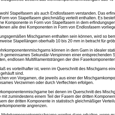
owohl Stapelfasern als auch Endlosfasern verstanden. Das e
rm von Stapelfasern gleichmäßig verteilt enthalten. Es besteh
ne Komponente in Form von Stapelfasern in dem erfindungsgem
enen alle drei Komponenten in Form von Endlosfasern vorlieg
ndungsgemäßen Mischgarnen enthalten sein können, wird so beme
eise Stapellängen oberhalb 10 bis 20 mm in betracht für gröb
omponentenmischgarns können in dem Garn in idealer statisti
ch gemeinsames Sekundär-Verspinnen einer entsprechenden St
en, endlosen Multifilamentsträngen der drei Faserkomponenten
ß es vorteilhafter ist, wenn im Querschnitt des Mischgarns eine
gehäuft sind.
hen von Vorgarnen, die jeweils aus einer der Mischgarnkompon
nsames Verzwirnen oder durch Verflechten erfolgen.
omponentenmischgarne bei denen im Querschnitt des Mischgarn
 mit zumindestens einem Teil der Fasern der dritten Komponente
n der dritten Komponente in statistisch gleichmäßiger Verteilu
aserkomponente angrenzen.
Mehrkomponentenmischgarne werden dann erhalten, wenn man d