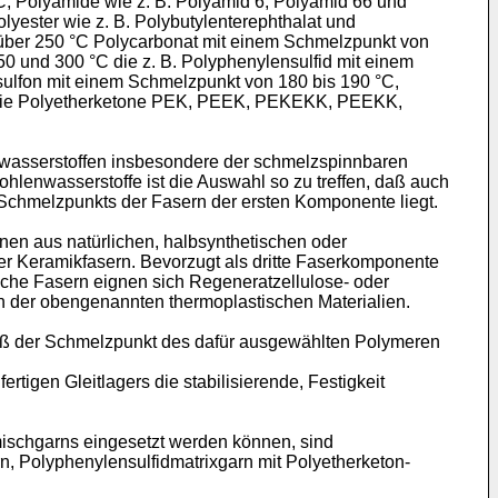
, Polyamide wie z. B. Polyamid 6, Polyamid 66 und
ester wie z. B. Polybutylenterephthalat und
über 250 °C Polycarbonat mit einem Schmelzpunkt von
 und 300 °C die z. B. Polyphenylensulfid mit einem
sulfon mit einem Schmelzpunkt von 180 bis 190 °C,
er die Polyetherketone PEK, PEEK, PEKEKK, PEEKK,
asserstoffen insbesondere der schmelzspinnbaren
ohlenwasserstoffe ist die Auswahl so zu treffen, daß auch
chmelzpunkts der Fasern der ersten Komponente liegt.
en aus natürlichen, halbsynthetischen oder
er Keramikfasern. Bevorzugt als dritte Faserkomponente
sche Fasern eignen sich Regeneratzellulose- oder
en der obengenannten thermoplastischen Materialien.
daß der Schmelzpunkt des dafür ausgewählten Polymeren
igen Gleitlagers die stabilisierende, Festigkeit
ischgarns eingesetzt werden können, sind
rn, Polyphenylensulfidmatrixgarn mit Polyetherketon-