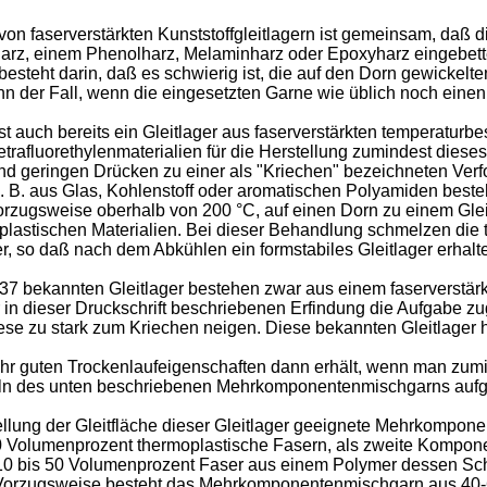
on faserverstärkten Kunststoffgleitlagern ist gemeinsam, daß d
arz, einem Phenolharz, Melaminharz oder Epoxyharz eingebettet 
, besteht darin, daß es schwierig ist, die auf den Dorn gewick
nn der Fall, wenn die eingesetzten Garne wie üblich noch einen 
t auch bereits ein Gleitlager aus faserverstärkten temperaturb
etrafluorethylenmaterialien für die Herstellung zumindest dieses 
d geringen Drücken zu einer als "Kriechen" bezeichneten Verfor
z. B. aus Glas, Kohlenstoff oder aromatischen Polyamiden bes
orzugsweise oberhalb von 200 °C, auf einen Dorn zu einem Glei
lastischen Materialien. Bei dieser Behandlung schmelzen die 
 so daß nach dem Abkühlen ein formstabiles Gleitlager erhalte
37 bekannten Gleitlager bestehen zwar aus einem faserverstärk
er in dieser Druckschrift beschriebenen Erfindung die Aufgabe 
ese zu stark zum Kriechen neigen. Diese bekannten Gleitlager 
r guten Trockenlaufeigenschaften dann erhält, wenn man zumin
ckeln des unten beschriebenen Mehrkomponentenmischgarns auf
ellung der Gleitfläche dieser Gleitlager geeignete Mehrkompon
0 Volumenprozent thermoplastische Fasern, als zweite Kompon
e 10 bis 50 Volumenprozent Faser aus einem Polymer dessen S
 Vorzugsweise besteht das Mehrkomponentenmischgarn aus 40-60