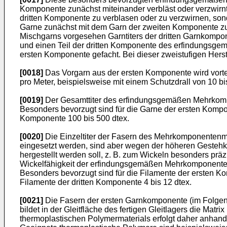
Komponente zunächst miteinander verbläst oder verzwirnt.
dritten Komponente zu verblasen oder zu verzwirnen, sond
Garne zunächst mit dem Garn der zweiten Komponente zu 
Mischgarns vorgesehen Garntiters der dritten Garnkomp
und einen Teil der dritten Komponente des erfindungsg
ersten Komponente gefacht. Bei dieser zweistufigen Her
[0018]
Das Vorgarn aus der ersten Komponente wird vortei
pro Meter, beispielsweise mit einem Schutzdrall von 10 bi
[0019]
Der Gesamttiter des erfindungsgemäßen Mehrkomp
Besonders bevorzugt sind für die Garne der ersten Kompon
Komponente 100 bis 500 dtex.
[0020]
Die Einzeltiter der Fasern des Mehrkomponentenmis
eingesetzt werden, sind aber wegen der höheren Gesteh
hergestellt werden soll, z. B. zum Wickeln besonders präz
Wickelfähigkeit der erfindungsgemäßen Mehrkomponenteng
Besonders bevorzugt sind für die Filamente der ersten Komp
Filamente der dritten Komponente 4 bis 12 dtex.
[0021]
Die Fasern der ersten Garnkomponente (im Folgen
bildet in der Gleitfläche des fertigen Gleitlagers die Mat
thermoplastischen Polymermaterials erfolgt daher anhand 