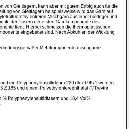
on Gleitlagern, kann aber mit gutem Erfolg auch für die
llung von Gleitlagern beispielsweise wird das Garn auf
tetrafluorethylenfreien Mischgarn aus einer niedriger und
unkt der Fasern der ersten Garnkomponente des
nente liegt. Hierbei schmelzen die thermoplastischen
mponente eingebettet sind. Nach Abkühlen der Wicklung
ng erfindungsgemäßer Mehrkomponentermischgarne
r und ein Polyphenylensulfidgarn 220 dtex f 96x1 werden
x3 Z 185 und einem Polyethylenterephthalat (®Trevira
Vol% Polyphenylensulfidfasern und 18,4 Vol%
.