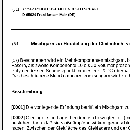
(71)
Anmelder:
HOECHST AKTIENGESELLSCHAFT
D-65929 Frankfurt am Main (DE)
Mischgarn zur Herstellung der Gleitschicht 
(54)
Beschrieben wird ein Mehrkomponentenmischgarn, be
(57)
Fasern, als zweite Komponente 10 bis 30 Volumenprozent
Polymer dessen Schmelzpunkt mindestens 20 °C oberhalb 
Das beschriebene Mehrkomponentenmischgarn wird zur Hers
Beschreibung
[0001]
Die vorliegende Erfindung betrifft ein Mischgarn z
[0002]
Gleitlager sind Lager bei dem ein bewegter Teil (me
bestehen darin, daß sie stoßdämpfend wirken, geräuschlo
haben. Zwischen der Gleitfläche des Gleitlagers und der O