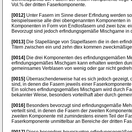
Vol.% der dritten Faserkomponente.
[0012]
Unter Fasern im Sinne dieser Erfindung werden s
beispielsweise alle drei obengenannten Komponenten in Fo
Komponenten in Form von Endlosfasern und zwei bzw. ei
Bevorzugt sind jedoch erfindungsgemäße Mischgarne in d
[0013]
Die Stapellänge von Stapelfasern die in den erfi
Titern zwischen ein und zehn dtex kommen zweckmäßigerw
[0014]
Die drei Komponenten des erfindungsgemäßen Mehrk
erfindungsgemäßes Mischgarn kann erhalten werden dur
gemeinsames Verblasen von wenig oder gar nicht gedreht
[0015]
Überraschenderweise hat es sich jedoch gezeigt, da
sind, in denen die Fasern jeweils einer Faserkomponente 
Ein solches erfindungsgemäßes Mischgarn wird durch Fac
bekannter Weise, besonders vorteilhaft aber durch gemei
[0016]
Besonders bevorzugt sind erfindungsgemäße Mehrk
verteilt sind, in denen die Fasern der zweiten Komponente
zweiten Komponente mit zumindestens einem Teil der Faser
Faserkomponente unmittelbar an Bereiche der dritten F
[0017]
Diese besonders bevorzugten erfindungsgemäßen 