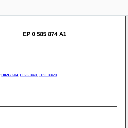
EP 0 585 874 A1
:
D02G
3/04
,
D02G
3/40
,
F16C
33/20