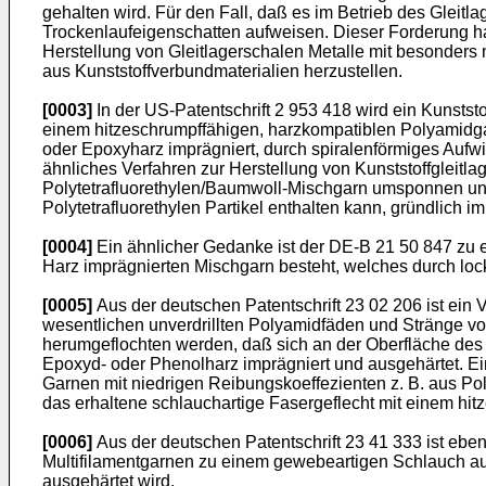
gehalten wird. Für den Fall, daß es im Betrieb des Gleit
Trockenlaufeigenschatten aufweisen. Dieser Forderung ha
Herstellung von Gleitlagerschalen Metalle mit besonders n
aus Kunststoffverbundmaterialien herzustellen.
[0003]
In der US-Patentschrift 2 953 418 wird ein Kunststo
einem hitzeschrumpffähigen, harzkompatiblen Polyamidga
oder Epoxyharz imprägniert, durch spiralenförmiges Aufw
ähnliches Verfahren zur Herstellung von Kunststoffgleitlag
Polytetrafluorethylen/Baumwoll-Mischgarn umsponnen und
Polytetrafluorethylen Partikel enthalten kann, gründlich 
[0004]
Ein ähnlicher Gedanke ist der DE-B 21 50 847 zu ent
Harz imprägnierten Mischgarn besteht, welches durch lock
[0005]
Aus der deutschen Patentschrift 23 02 206 ist ein 
wesentlichen unverdrillten Polyamidfäden und Stränge von
herumgeflochten werden, daß sich an der Oberfläche des K
Epoxyd- oder Phenolharz imprägniert und ausgehärtet. Ei
Garnen mit niedrigen Reibungskoeffezienten z. B. aus Po
das erhaltene schlauchartige Fasergeflecht mit einem hit
[0006]
Aus der deutschen Patentschrift 23 41 333 ist ebenf
Multifilamentgarnen zu einem gewebeartigen Schlauch au
ausgehärtet wird.