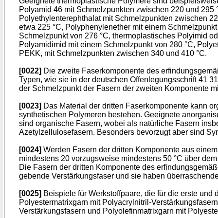
Geeignete thermoplastische Polymere sind beispielsweis
Polyamid 46 mit Schmelzpunkten zwischen 220 und 295 °C
Polyethylenterephthalat mit Schmelzpunkten zwischen 2
etwa 225 °C, Polyphenylenether mit einem Schmelzpunkt 
Schmelzpunkt von 276 °C, thermoplastisches Polyimid od
Polyamidimid mit einem Schmelzpunkt von 280 °C, Polye
PEKK, mit Schmelzpunkten zwischen 340 und 410 °C.
[0022]
Die zweite Faserkomponente des erfindungsgemäß
Typen, wie sie in der deutschen Offenlegungsschrift 41 3
der Schmelzpunkt der Fasern der zweiten Komponente mi
[0023]
Das Material der dritten Faserkomponente kann or
synthetischen Polymeren bestehen. Geeignete anorganisc
sind organische Fasern, wobei als natürliche Fasern ins
Azetylzellulosefasern. Besonders bevorzugt aber sind Syn
[0024]
Werden Fasern der dritten Komponente aus einem t
mindestens 20 vorzugsweise mindestens 50 °C über dem 
Die Fasern der dritten Komponente des erfindungsgemäßen 
gebende Verstärkungsfaser und sie haben überraschenderwe
[0025]
Beispiele für Werkstoffpaare, die für die erste 
Polyestermatrixgarn mit Polyacrylnitril-Verstärkungsfaser
Verstärkungsfasern und Polyolefinmatrixgarn mit Polyeste