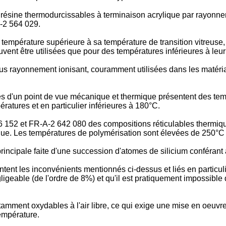
 résine thermodurcissables à terminaison acrylique par rayonnem
A-2 564 029.
empérature supérieure à sa température de transition vitreuse, 
nt être utilisées que pour des températures inférieures à leur 
s rayonnement ionisant, couramment utilisées dans les matéria
 d'un point de vue mécanique et thermique présentent des tempé
ératures et en particulier inférieures à 180°C.
 152 et FR-A-2 642 080 des compositions réticulables thermique
ique. Les températures de polymérisation sont élevées de 250°C
incipale faite d'une succession d'atomes de silicium conférant 
tent les inconvénients mentionnés ci-dessus et liés en particul
ligeable (de l'ordre de 8%) et qu'il est pratiquement impossibl
tamment oxydables à l'air libre, ce qui exige une mise en oeuvre
température.