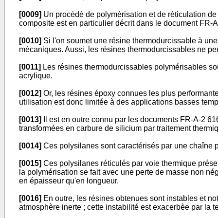
[0009]
Un procédé de polymérisation et de réticulation de
composite est en particulier décrit dans le document FR-
[0010]
Si l'on soumet une résine thermodurcissable à une t
mécaniques. Aussi, les résines thermodurcissables ne peuve
[0011]
Les résines thermodurcissables polymérisables sou
acrylique.
[0012]
Or, les résines époxy connues les plus performantes
utilisation est donc limitée à des applications basses temp
[0013]
Il est en outre connu par les documents FR-A-2 616
transformées en carbure de silicium par traitement therm
[0014]
Ces polysilanes sont caractérisés par une chaîne pr
[0015]
Ces polysilanes réticulés par voie thermique présen
la polymérisation se fait avec une perte de masse non nég
en épaisseur qu'en longueur.
[0016]
En outre, les résines obtenues sont instables et no
atmosphère inerte ; cette instabilité est exacerbèe par la 