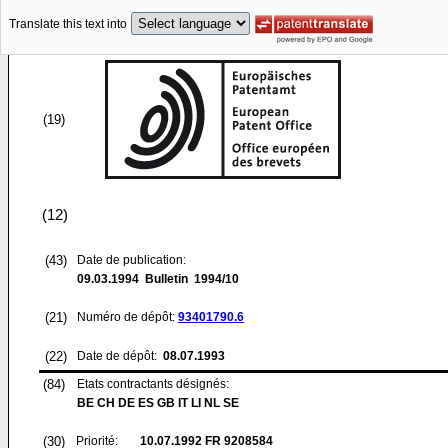
Translate this text into
(19)
(12)
(43)
Date de publication:
09.03.1994
Bulletin 1994/10
(21)
Numéro de dépôt:
93401790.6
(22)
Date de dépôt:
08.07.1993
(84)
Etats contractants désignés:
BE CH DE ES GB IT LI NL SE
(30)
Priorité:
10.07.1992
FR 9208584