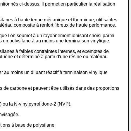
ionnés ci-dessus. Il permet en particulier la réalisation
silanes à haute tenue mécanique et thermique, utilisables
atériau composite à renfort fibreux de haute performance.
e que l'on soumet à un rayonnement ionisant choisi parmi
 un polysilane à au moins une terminaison vinylique.
ilanes à faibles contraintes internes, et exemptes de
toluène et déterminé à partir d'une résine ou matériau
ser au moins un diluant réactif à terminaison vinylique
 de carbone et peuvent être utilisés dans des proportions
) ou la N-vinylpyrrolidone-2 (NVP).
envisagée.
ations à base de polysilane.