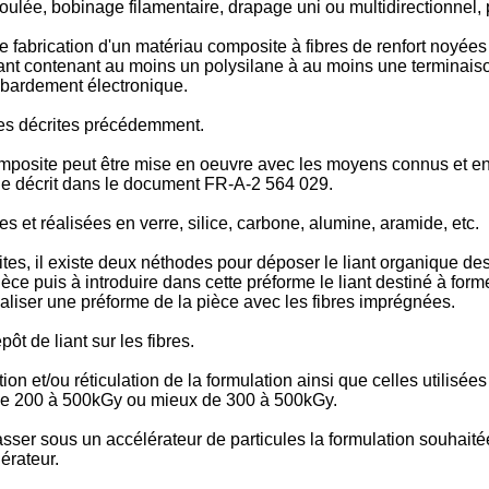
oulée, bobinage filamentaire, drapage uni ou multidirectionnel, p
e fabrication d'un matériau composite à fibres de renfort noyée
sant contenant au moins un polysilane à au moins une terminaiso
mbardement électronique.
les décrites précédemment.
posite peut être mise en oeuvre avec les moyens connus et en par
ue décrit dans le document FR-A-2 564 029.
s et réalisées en verre, silice, carbone, alumine, aramide, etc.
es, il existe deux néthodes pour déposer le liant organique dest
ièce puis à introduire dans cette préforme le liant destiné à fo
réaliser une préforme de la pièce avec les fibres imprégnées.
t de liant sur les fibres.
ion et/ou réticulation de la formulation ainsi que celles utilisées
 de 200 à 500kGy ou mieux de 300 à 500kGy.
sser sous un accélérateur de particules la formulation souhaitée
érateur.