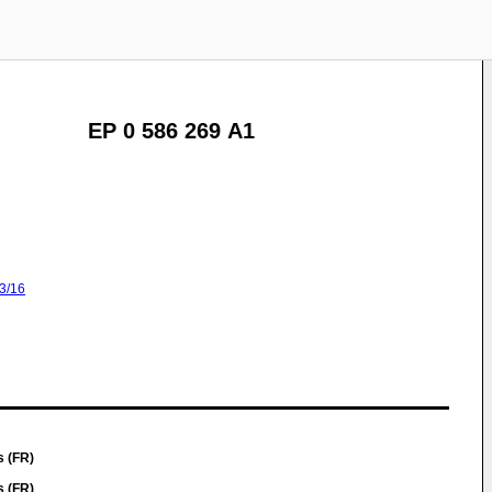
EP 0 586 269 A1
3/16
s (FR)
s (FR)