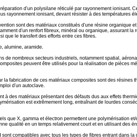
paration d'un polysilane réticulé par rayonnement ionisant. Ce p
ous rayonnement ionisant, devant résister à des températures é
ention sont des matériaux constitués d'une résine organique et
amment d'un renfort fibreux, minéral ou organique, assurant la ré
i que le transfert des efforts entre ces fibres.
e, alumine, aramide.
ns de nombreux secteurs industriels, notamment spatial, aérona
composites peuvent être utilisés pour la réalisation de pièces
r la fabrication de ces matériaux composites sont des résines 
mploi d'un autoclave.
à des matériaux présentant des défauts dus aux effets thermiqu
lymérisation est extrêmement long, entraînant de lourdes consé
s que X, gamma et électron permettent une polymérisation et/ou
ne qualité en un temps relativement court et en utilisant des én
d sont compatibles avec tous les types de fibres entrant dans l