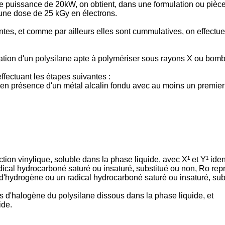
e puissance de 20kW, on obtient, dans une formulation ou pièce
 une dose de 25 kGy en électrons.
ntes, et comme par ailleurs elles sont cummulatives, on effect
cation d'un polysilane apte à polymériser sous rayons X ou bom
ffectuant les étapes suivantes :
¹ en présence d'un métal alcalin fondu avec au moins un premi
ion vinylique, soluble dans la phase liquide, avec X¹ et Y¹ ide
dical hydrocarboné saturé ou insaturé, substitué ou non, Ro rep
 d'hydrogène ou un radical hydrocarboné saturé ou insaturé, sub
es d'halogène du polysilane dissous dans la phase liquide, et
ide.