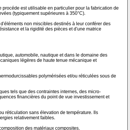
rocéde est utilisable en particulier pour la fabrication de
levées (typiquement supérieures à 350°C).
 d'éléments non miscibles destinés à leur conférer des
sistance et la rigidité des pièces et d'une matrice
utique, automobile, nautique et dans le domaine des
 mécaniques légères de haute tenue mécanique et
thermodurcissables polymérisées et/ou réticulées sous de
es tels que des contraintes internes, des micro-
quences financières du point de vue investissement et
 réticulation sans élevation de température. Ils
ergies relativement faibles.
a composition des matériaux composites.