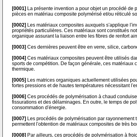
[0001]
La présente invention a pour objet un procédé de pré
pièces en matériau composite polymérisé et/ou réticulé s
[0002]
Les matériaux composites auxquels s'applique l'inv
propriétés particulières. Ces matériaux sont constitués not
organique assurant la liaison entre les fibres de renfort ains
[0003]
Ces dernières peuvent être en verre, silice, carbon
[0004]
Ces matériaux composites peuvent être utilisés da
sports de compétition. De façon générale, ces matériaux 
thermique.
[0005]
Les matrices organiques actuellement utilisées pou
fortes pressions et de hautes températures nécessitant l'e
[0006]
Ces procédés de polymérisation à chaud conduisent 
fissurations et des délaminages. En outre, le temps de po
consommation d'énergie.
[0007]
Les procédés de polymérisation par rayonnement tel
permettent l'obtention de matériaux composites de très bon
[0008]
Par ailleurs, ces procédés de polymérisation à froi