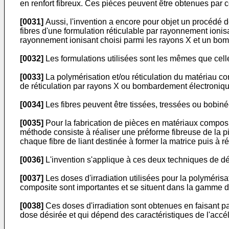
en renfort fibreux. Ces pièces peuvent être obtenues par c
[0031]
Aussi, l'invention a encore pour objet un procédé d
fibres d'une formulation réticulable par rayonnement ioni
rayonnement ionisant choisi parmi les rayons X et un bo
[0032]
Les formulations utilisées sont les mêmes que cel
[0033]
La polymérisation et/ou réticulation du matériau com
de réticulation par rayons X ou bombardement électroniq
[0034]
Les fibres peuvent être tissées, tressées ou bobinée
[0035]
Pour la fabrication de pièces en matériaux composit
méthode consiste à réaliser une préforme fibreuse de la p
chaque fibre de liant destinée à former la matrice puis à 
[0036]
L'invention s'applique à ces deux techniques de dépô
[0037]
Les doses d'irradiation utilisées pour la polymérisat
composite sont importantes et se situent dans la gamme
[0038]
Ces doses d'irradiation sont obtenues en faisant pa
dose désirée et qui dépend des caractéristiques de l'accél