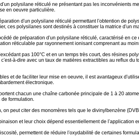
'un polysilane réticulé ne présentant pas les inconvénients ment
se en oeuvre particulière.
aration d'un polysilane réticulé permettant l'obtention de poly
ier, ces polysilanes sont destinés à constituer la matrice d'un m
océdé de préparation d'un polysilane réticulé, caractérisé en c
tion réticulable par rayonnement ionisant comprenant au moins
excédant pas 100°C et en un temps très court, des résines polys
c'est-à-dire avec un taux de matières extractibles au reflux du 
bles et de faciliter leur mise en oeuvre, il est avantageux d'utili
mbardement électronique.
portent chacun une chaîne carbonée principale de 1 à 20 atomes
 de formulation.
on, on peut citer des monomères tels que le divinylbenzène (DVB
binaison et leur choix dépend essentiellement de l'application 
viscosité, permettent de réduire l'oxydabilité de certaines formul