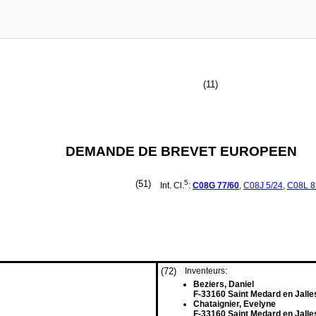
(11)
DEMANDE DE BREVET EUROPEEN
(51)
5
Int. Cl.
:
C08G
77/60
,
C08J
5/24
,
C08L
8
(72)
Inventeurs:
Beziers, Daniel
F-33160 Saint Medard en Jalle
Chataignier, Evelyne
F-33160 Saint Medard en Jalle