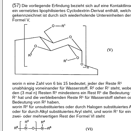
(57)
Die vorliegende Erfindung bezieht sich auf eine Kontaktlins
ein vernetztes lipophilisiertes Cyclodextrin-Derivat enthält, welc
gekennzeichnet ist durch sich wiederholende Untereinheiten der
Formel V,
worin n eine Zahl von 6 bis 15 bedeutet, jeder der Reste R¹
unabhängig voneinander für Wasserstoff, R² oder R⁷ steht, wob
den (3 mal n) Resten R¹ mindestens ein Rest R¹ die Bedeutung
R⁷ hat und die verbleibenden Reste R¹ für Wasserstoff stehen o
Bedeutung von R² haben,
worin R² für unsubstituiertes oder durch Halogen substituiertes A
oder für durch Alkyl substituiertes Aryl steht, und worin R⁷ für ei
zwei- oder mehrwertigen Rest der Formel VI steht