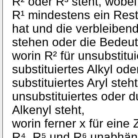
R² oder R³ steht, wobe
R¹ mindestens ein Rest
hat und die verbleiben
stehen oder die Bedeu
worin R² für unsubstitu
substituiertes Alkyl ode
substituiertes Aryl steh
unsubstituiertes oder d
Alkenyl steht,
worin ferner x für eine 
R⁴, R⁵ und R⁶ unabhän