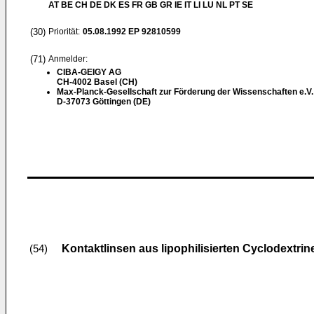
AT BE CH DE DK ES FR GB GR IE IT LI LU NL PT SE
(30)
Priorität:
05.08.1992
EP 92810599
(71)
Anmelder:
CIBA-GEIGY AG
CH-4002 Basel (CH)
Max-Planck-Gesellschaft zur Förderung der Wissenschaften e.V.
D-37073 Göttingen (DE)
Kontaktlinsen aus lipophilisierten Cyclodextrin
(54)