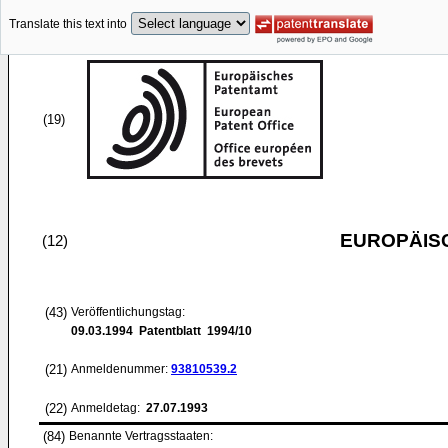
Translate this text into
(19)
EUROPÄIS
(12)
(43)
Veröffentlichungstag:
09.03.1994
Patentblatt 1994/10
(21)
Anmeldenummer:
93810539.2
(22)
Anmeldetag:
27.07.1993
(84)
Benannte Vertragsstaaten: