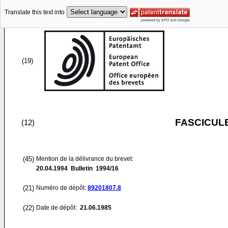
Translate this text into
(19)
FASCICUL
(12)
(45)
Mention de la délivrance du brevet:
20.04.1994
Bulletin 1994/16
(21)
Numéro de dépôt:
89201807.8
(22)
Date de dépôt:
21.06.1985