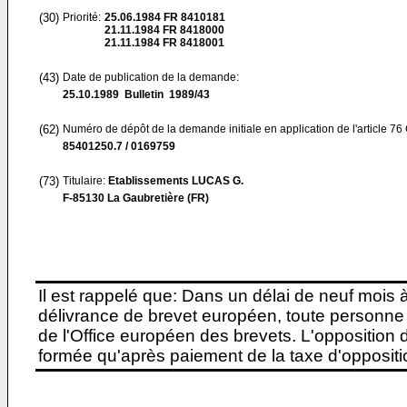
(30)
Priorité:
25.06.1984
FR 8410181
21.11.1984
FR 8418000
21.11.1984
FR 8418001
(43)
Date de publication de la demande:
25.10.1989
Bulletin 1989/43
(62)
Numéro de dépôt de la demande initiale en application de l'article 76
85401250.7 / 0169759
(73)
Titulaire:
Etablissements LUCAS G.
F-85130 La Gaubretière (FR)
Il est rappelé que: Dans un délai de neuf mois 
délivrance de brevet européen, toute personne 
de l'Office européen des brevets. L'opposition do
formée qu'après paiement de la taxe d'oppositio