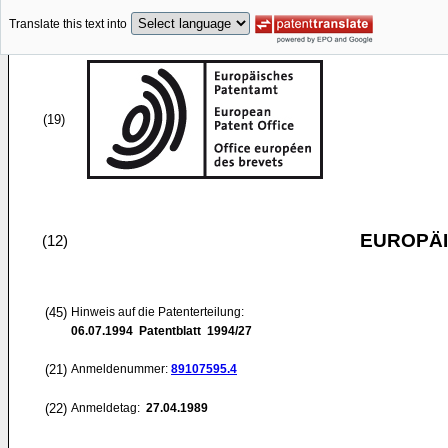
Translate this text into
(19)
EUROPÄI
(12)
(45)
Hinweis auf die Patenterteilung:
06.07.1994
Patentblatt 1994/27
(21)
Anmeldenummer:
89107595.4
(22)
Anmeldetag:
27.04.1989