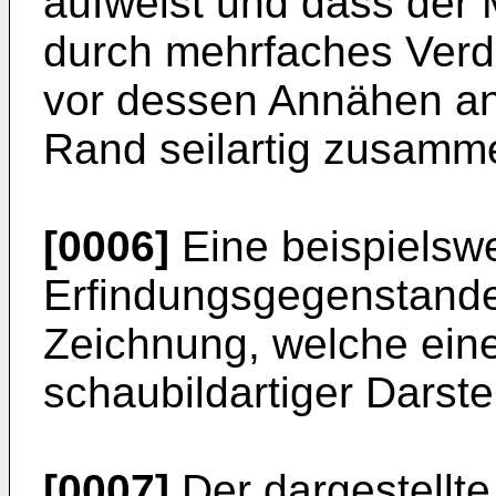
aufweist und dass der M
durch mehrfaches Verdr
vor dessen Annähen an
Rand seilartig zusam
[0006]
Eine beispielsw
Erfindungsgegenstande
Zeichnung, welche eine
schaubildartiger Darstel
[0007]
Der dargestellte