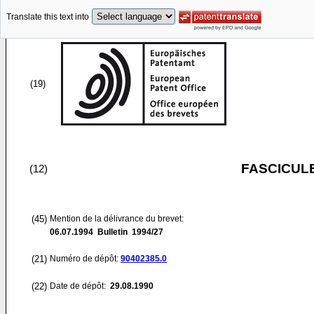
Translate this text into
(19)
FASCICUL
(12)
(45)
Mention de la délivrance du brevet:
06.07.1994
Bulletin 1994/27
(21)
Numéro de dépôt:
90402385.0
(22)
Date de dépôt:
29.08.1990