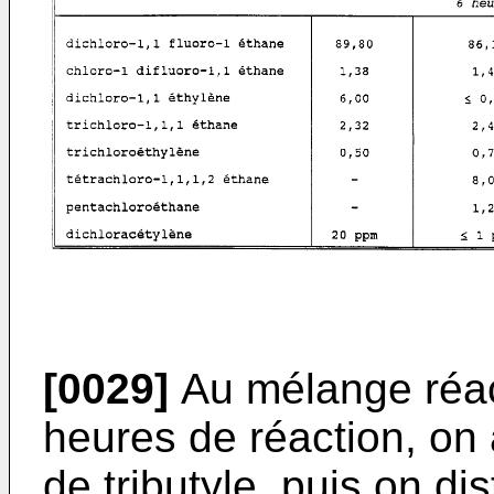
[0029]
Au mélange réac
heures de réaction, on
de tributyle, puis on dis