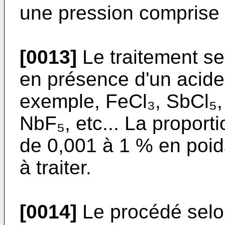
une pression comprise 
[0013]
Le traitement sel
en présence d'un acide
exemple, FeCl₃, SbCl₅, 
NbF₅, etc... La proport
de 0,001 à 1 % en poids
à traiter.
[0014]
Le procédé selon