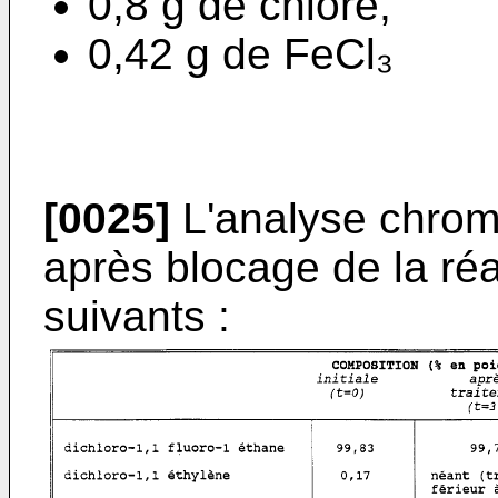
0,8 g de chlore,
0,42 g de FeCl₃
[0025]
L'analyse chrom
après blocage de la réa
suivants :