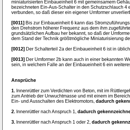
miniaturisierten Einbaueinheit 6 mit gemeinsamem Gehäuse
bezeichneten Ein-Aus-Schalter in den Schutzschlauch 4 ein
verbunden, so daß dieser ein eigener Umformer unverlier
[0011]
Bis zur Einbaueinheit 6 kann das Stromzuführungsk
den Drehstrom höherer Frequenz aus dem ihm zugeführte
grundsätzlichen Aufbau her bekannt, so daß der Umformer 2
dem Stand der Technik größtmögliche Miniaturisierung d
[0012]
Der Schalterteil 2a der Einbaueinheit 6 ist in üb
[0013]
Der Umformer 2b kann auch in einer bekannten Weis
sein, in welchem Falle an der Einbaueinheit 6 ein weite
Ansprüche
1.
Innenrüttler zum Verdichten von Beton, mit im Rüttler
zum Antrieb der Unwuchtmasse und mit einem im Bereich 
Ein- und Ausschalten des Elektromotors,
dadurch geken
2.
Innenrüttler nach Anspruch 1,
dadurch gekennzeichne
3.
Innenrüttler nach Anspruch 1 oder 2,
dadurch gekennz