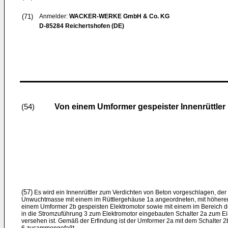
(71)
Anmelder:
WACKER-WERKE GmbH & Co. KG
D-85284 Reichertshofen (DE)
Von einem Umformer gespeister Innenrüttler
(54)
(57)
Es wird ein Innenrüttler zum Verdichten von Beton vorgeschlagen, der
Unwuchtmasse mit einem im Rüttlergehäuse 1a angeordneten, mit höherer
einem Umformer 2b gespeisten Elektromotor sowie mit einem im Bereich 
in die Stromzuführung 3 zum Elektromotor eingebauten Schalter 2a zum Ei
versehen ist. Gemäß der Erfindung ist der Umformer 2a mit dem Schalter 2b