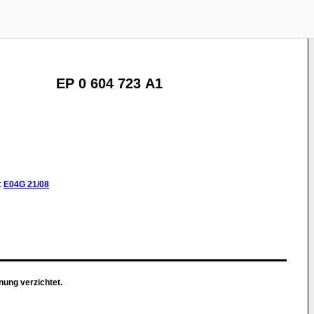
EP 0 604 723 A1
:
E04G
21/08
nung verzichtet.