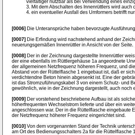
vielfältiger nutzbar als bei Verwendung eines einzi
3. Mit dem Abschalten des Innenrüttlers wird auch 
4. ein eventueller Ausfall des Umformers betrifft nur
[0006]
Die Unteransprüche haben bevorzugte Ausführung
[0007]
Die Erfindung wird nachstehend anhand der Zeichnu
neuerungsgemäßen Innenrüttler in Ansicht von der Seite.
[0008]
Der in der Zeichnung dargestellte Innenrüttler weis
der eine ebenfalls im Rüttlergehäuse 1a angeordnete Unw
der allgemeinen Netzfrequenz höheren Frequenz, und die 
Abstand von der Rüttelflasche 1 eingebaut ist, daß er sic
verdichtendne Beton hinein abgesenkt ist. Eine der gebrä
ist das Stromzuführungskabel 3 von einem Schutz- und B
gewöhnlich, wie in der Zeichnung dargestellt, auch noch 
[0009]
Der vorstehend beschriebene Aufbau ist als solch
höherfrequenten Wechselstrom lieferte und über ein weit
angeschlossen war. Der in die Rüttelflasche eingebaute E
der Netzfrequenz höherer Frequenz eingerichtet sind.
[0010]
Von dem vorgenannten Stand der Technik unterschei
am Ort des Bedienungsschalters 2a für die Rüttelflasche