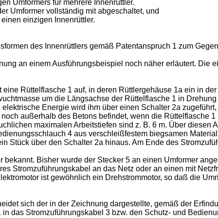
gen Umformers für mehrere Innenrüttler.
der Umformer vollständig mit abgeschaltet, und
 einen einzigen Innenrüttler.
sformen des Innenrüttlers gemäß Patentanspruch 1 zum Gegen
ng an einem Ausführungsbeispiel noch näher erläutert. Die ei
t eine Rüttelflasche 1 auf, in deren Rüttlergehäuse 1a ein in de
uchtmasse um die Längsachse der Rüttelflasche 1 in Drehung ve
elektrische Energie wird ihm über einen Schalter 2a zugeführt,
h noch außerhalb des Betons befindet, wenn die Rüttelflasche 1 
uchlichen maximalen Arbeitstiefen sind z. B. 6 m. Über diesen
edienungsschlauch 4 aus verschleißfestem biegsamen Material
ein Stück über den Schalter 2a hinaus. Am Ende des Stromzufüh
er bekannt. Bisher wurde der Stecker 5 an einen Umformer ang
eres Stromzuführungskabel an das Netz oder an einen mit Netz
lektromotor ist gewöhnlich ein Drehstrommotor, so daß die Umr
det sich der in der Zeichnung dargestellte, gemäß der Erfindu
 1 in das Stromzuführungskabel 3 bzw. den Schutz- und Bedien