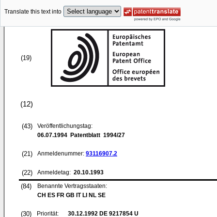
Translate this text into
(19)
(12)
(43)
Veröffentlichungstag:
06.07.1994
Patentblatt 1994/27
(21)
Anmeldenummer:
93116907.2
(22)
Anmeldetag:
20.10.1993
(84)
Benannte Vertragsstaaten:
CH ES FR GB IT LI NL SE
(30)
Priorität:
30.12.1992
DE 9217854 U