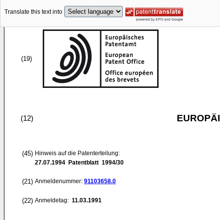
Translate this text into
(19)
EUROPÄI
(12)
(45)
Hinweis auf die Patenterteilung:
27.07.1994
Patentblatt 1994/30
(21)
Anmeldenummer:
91103658.0
(22)
Anmeldetag:
11.03.1991