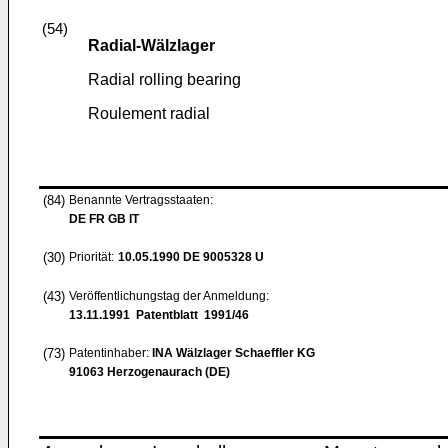
(54)
Radial-Wälzlager
Radial rolling bearing
Roulement radial
(84)
Benannte Vertragsstaaten:
DE FR GB IT
(30)
Priorität:
10.05.1990
DE 9005328 U
(43)
Veröffentlichungstag der Anmeldung:
13.11.1991
Patentblatt 1991/46
(73)
Patentinhaber:
INA Wälzlager Schaeffler KG
91063 Herzogenaurach (DE)