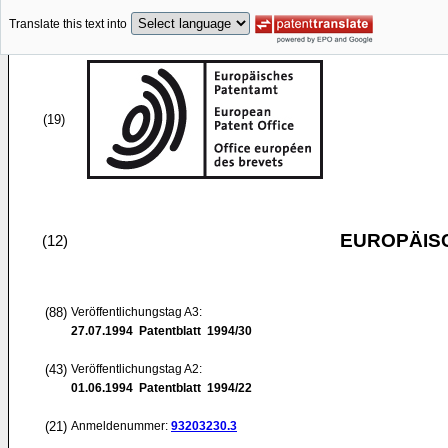
Translate this text into
(19)
EUROPÄIS
(12)
(88)
Veröffentlichungstag A3:
27.07.1994
Patentblatt 1994/30
(43)
Veröffentlichungstag A2:
01.06.1994
Patentblatt 1994/22
(21)
Anmeldenummer:
93203230.3