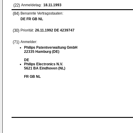
(22)
Anmeldetag:
18.11.1993
(84)
Benannte Vertragsstaaten:
DE FR GB NL
(30)
Priorität:
26.11.1992
DE 4239747
(71)
Anmelder:
Philips Patentverwaltung GmbH
22335 Hamburg (DE)
DE
Philips Electronics N.V.
5621 BA Eindhoven (NL)
FR GB NL