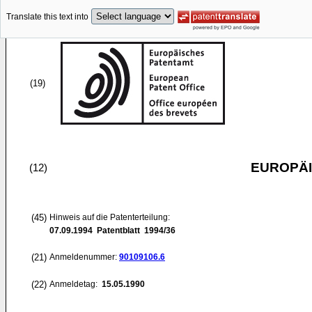
Translate this text into
(19)
EUROPÄI
(12)
(45)
Hinweis auf die Patenterteilung:
07.09.1994
Patentblatt 1994/36
(21)
Anmeldenummer:
90109106.6
(22)
Anmeldetag:
15.05.1990