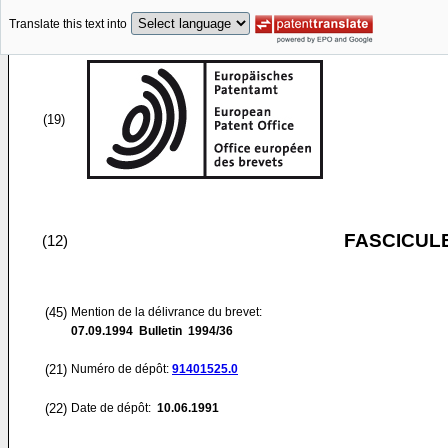
Translate this text into
(19)
FASCICUL
(12)
(45)
Mention de la délivrance du brevet:
07.09.1994
Bulletin 1994/36
(21)
Numéro de dépôt:
91401525.0
(22)
Date de dépôt:
10.06.1991