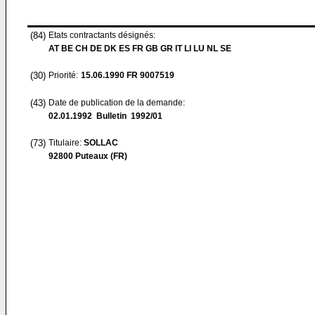
(84)
Etats contractants désignés:
AT BE CH DE DK ES FR GB GR IT LI LU NL SE
(30)
Priorité:
15.06.1990
FR 9007519
(43)
Date de publication de la demande:
02.01.1992
Bulletin 1992/01
(73)
Titulaire:
SOLLAC
92800 Puteaux (FR)