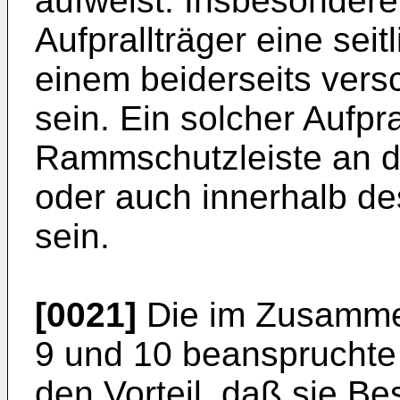
aufweist. Insbesondere
Aufprallträger eine seit
einem beiderseits vers
sein. Ein solcher Aufpr
Rammschutzleiste an d
oder auch innerhalb d
sein.
[0021]
Die im Zusamme
9 und 10 beansprucht
den Vorteil, daß sie Be