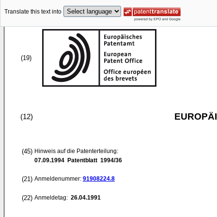
Translate this text into
(19)
EUROPÄI
(12)
(45)
Hinweis auf die Patenterteilung:
07.09.1994
Patentblatt 1994/36
(21)
Anmeldenummer:
91908224.8
(22)
Anmeldetag:
26.04.1991