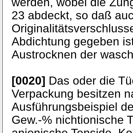
werden, wobei die Zun
23 abdeckt, so daß au
Originalitätsverschlus
Abdichtung gegeben ist
Austrocknen der wascha
[0020]
Das oder die Tüc
Verpackung besitzen n
Ausführungsbeispiel de
Gew.-% nichtionische T
anionische Tenside, Ko