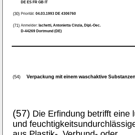
DE ES FR GB IT
(30)
Priorität:
04.03.1993
DE 4306760
(71)
Anmelder:
Iachetti, Antonietta Cinzia, Dipl.-Oec.
D-44269 Dortmund (DE)
Verpackung mit einem waschaktive Substanzen
(54)
(57)
Die Erfindung betrifft eine l
und feuchtigkeitsundurchlässig
aus Plastik-, Verbund- oder