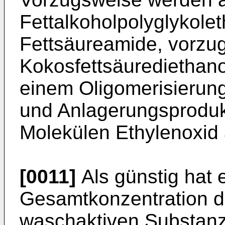
Fettalkoholpolyglykolet
Fettsäureamide, vorzu
Kokosfettsäurediethano
einem Oligomerisierung
und Anlagerungsprodukt
Molekülen Ethylenoxid
[0011]
Als günstig hat 
Gesamtkonzentration d
waschaktiven Substanz