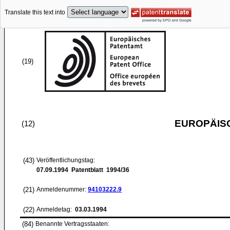
Translate this text into
(19)
EUROPÄIS
(12)
(43)
Veröffentlichungstag:
07.09.1994
Patentblatt 1994/36
(21)
Anmeldenummer:
94103222.9
(22)
Anmeldetag:
03.03.1994
(84)
Benannte Vertragsstaaten: