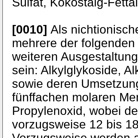
Sulfat, Kokostalg-Fetta
[0010]
Als nichtionisch
mehrere der folgenden
weiteren Ausgestaltung
sein: Alkylglykoside, A
sowie deren Umsetzung
fünffachen molaren Me
Propylenoxid, wobei de
vorzugsweise 12 bis 18
Vorzugsweise werden a