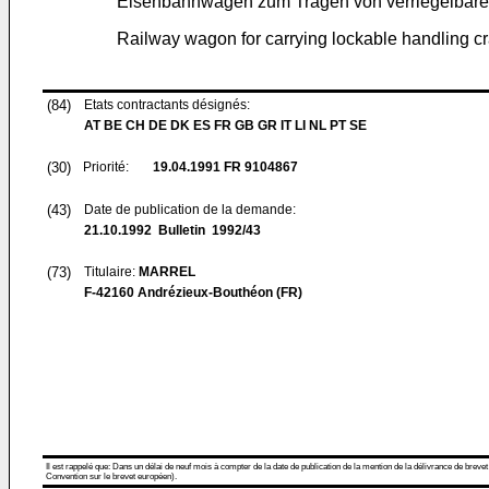
Eisenbahnwagen zum Tragen von verriegelbaren
Railway wagon for carrying lockable handling c
(84)
Etats contractants désignés:
AT BE CH DE DK ES FR GB GR IT LI NL PT SE
(30)
Priorité:
19.04.1991
FR 9104867
(43)
Date de publication de la demande:
21.10.1992
Bulletin 1992/43
(73)
Titulaire:
MARREL
F-42160 Andrézieux-Bouthéon (FR)
Il est rappelé que: Dans un délai de neuf mois à compter de la date de publication de la mention de la délivrance de brevet
Convention sur le brevet européen).