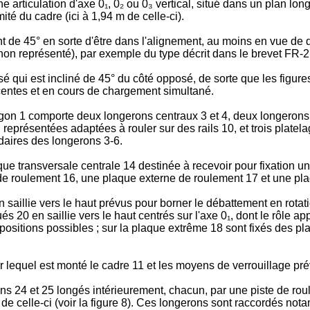
articulation d'axe 0₁, 0₂ ou 0₃ vertical, situé dans un plan lo
ité du cadre (ici à 1,94 m de celle-ci).
ment de 45° en sorte d'être dans l'alignement, au moins en vue d
on représenté), par exemple du type décrit dans le brevet FR
sé qui est incliné de 45° du côté opposé, de sorte que les figur
centes et en cours de chargement simultané.
agon 1 comporte deux longerons centraux 3 et 4, deux longerons l
représentées adaptées à rouler sur des rails 10, et trois platelag
idaires des longerons 3-6.
ue transversale centrale 14 destinée à recevoir pour fixation u
e roulement 16, une plaque externe de roulement 17 et une pl
 saillie vers le haut prévus pour borner le débattement en rotati
 20 en saillie vers le haut centrés sur l'axe 0₁, dont le rôle app
s positions possibles ; sur la plaque extrême 18 sont fixés des p
ur lequel est monté le cadre 11 et les moyens de verrouillage pré
 24 et 25 longés intérieurement, chacun, par une piste de roule
 de celle-ci (voir la figure 8). Ces longerons sont raccordés n