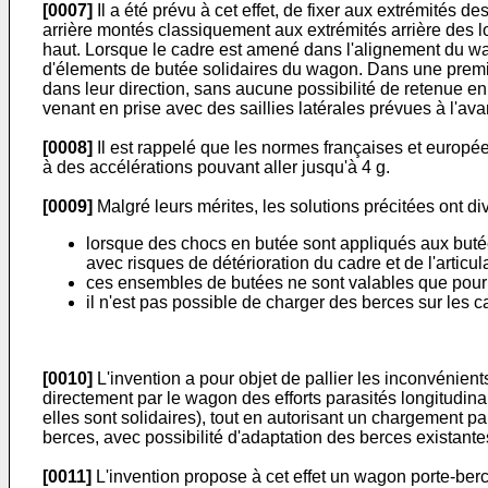
[0007]
Il a été prévu à cet effet, de fixer aux extrémités 
arrière montés classiquement aux extrémités arrière des lo
haut. Lorsque le cadre est amené dans l'alignement du wag
d'élements de butée solidaires du wagon. Dans une premièr
dans leur direction, sans aucune possibilité de retenue 
venant en prise avec des saillies latérales prévues à l'ava
[0008]
Il est rappelé que les normes françaises et europé
à des accélérations pouvant aller jusqu'à 4 g.
[0009]
Malgré leurs mérites, les solutions précitées ont d
lorsque des chocs en butée sont appliqués aux butées
avec risques de détérioration du cadre et de l'articu
ces ensembles de butées ne sont valables que pour
il n'est pas possible de charger des berces sur les 
[0010]
L'invention a pour objet de pallier les inconvénient
directement par le wagon des efforts parasités longitudin
elles sont solidaires), tout en autorisant un chargement 
berces, avec possibilité d'adaptation des berces existante
[0011]
L'invention propose à cet effet un wagon porte-ber