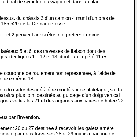
ngitudinal de symétrie du wagon et dans un plan
e dessus, du châssis 3 d'un camion 4 muni d'un bras de
-2.185.520 de la Demanderesse.
es 1 et 2 peuvent aussi être interprétées comme
atéraux 5 et 6, des traverses de liaison dont des
es identiques 11, 12 et 13, dont l'un, repéré 11 est
ne couronne de roulement non représentée, à l'aide de
aque extrême 18.
on du cadre destiné à être monté sur ce platelage ; sur la
araîtra plus loin, destinés au guidage d'un doigt vertical
laques verticales 21 et des organes auxiliaires de butée 22
vus par l'invention.
ment 26 ou 27 destinée à recevoir les galets arrière
otamment par deux traverses 28 et 29 munis chacune de