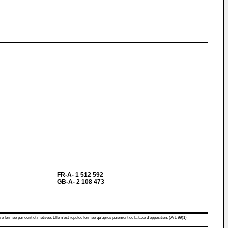
FR-A- 1 512 592
GB-A- 2 108 473
re formée par écrit et motivée. Elle n'est réputée formée qu'après paiement de la taxe d'opposition. (Art. 99(1)