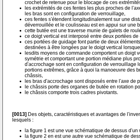
crochet de retenue pour le blocage de ces extrémités 
les extrémités de ces fentes les plus proches de l'ax
les bras sont en configuration de verrouillage,
ces fentes s'étendent longitudinalement sur une dista
déverrouillée et le coulisseau est en appui sur une 
cette butée est une traverse munie de galets de rou
ce doigt vertical est interposé entre deux portées d
ces portées de guidage font partie de deux éléments
destinées à être longées par le doigt vertical lorsque
lesdits moyens de commande comportent un doigt vert
symétrie et comportant une portion médiane plus pro
d'accrochage sont en configuration de verrouillage lo
portions extrêmes, grâce à quoi la manoeuvre des bra
châssis,
les bras d'accrochage sont disposés entre l'axe de p
le châssis porte des organes de butée en rotation po
le châssis comporte trois cadres pivotants.
[0013]
Des objets, caractéristiques et avantages de l'inven
lesquels :
la figure 1 est une vue schématique de dessus d'un w
la figure 2 en est une autre vue schématique de dess