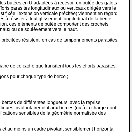
n, des butées en U adaptées à recevoir en butée des galets
orts parasites longitudinaux ou verticaux dirigés vers le
 fixée l'extension verticale précitée) viennent en regard
 à résister à tout glissement longitudinal de la berce
rsion, ces éléments de butée comportent des crochets
udinaux ou de soulèvement vers le haut.
 précitées résistent, en cas de tamponnements parasites,
re de ce cadre que transitent tous les efforts parasites,
gons pour chaque type de berce ;
e berces de différentes longueurs, avec la reprise
pliqués involontairement aux berces (ou à la charge dont
ifications sensibles de la géométrie normalisée des
s et au moins un cadre pivotant sensiblement horizontal