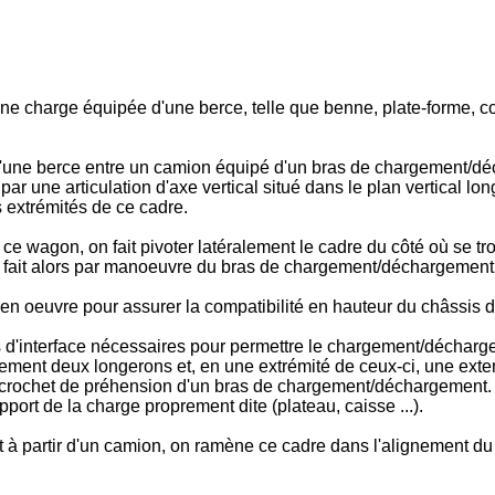
'une charge équipée d'une berce, telle que benne, plate-forme,
une berce entre un camion équipé d'un bras de chargement/déch
r une articulation d'axe vertical situé dans le plan vertical lon
s extrémités de ce cadre.
 wagon, on fait pivoter latéralement le cadre du côté où se tro
 se fait alors par manoeuvre du bras de chargement/déchargemen
n oeuvre pour assurer la compatibilité en hauteur du châssis d
s d'interface nécessaires pour permettre le chargement/décharg
nt deux longerons et, en une extrémité de ceux-ci, une extens
crochet de préhension d'un bras de chargement/déchargement. A 
ort de la charge proprement dite (plateau, caisse ...).
 à partir d'un camion, on ramène ce cadre dans l'alignement du 