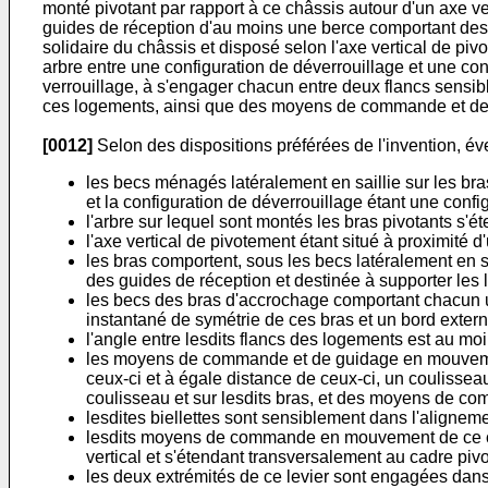
monté pivotant par rapport à ce châssis autour d'un axe ve
guides de réception d'au moins une berce comportant des 
solidaire du châssis et disposé selon l'axe vertical de pi
arbre entre une configuration de déverrouillage et une con
verrouillage, à s'engager chacun entre deux flancs sensibl
ces logements, ainsi que des moyens de commande et de 
[0012]
Selon des dispositions préférées de l'invention, é
les becs ménagés latéralement en saillie sur les bras
et la configuration de déverrouillage étant une conf
l'arbre sur lequel sont montés les bras pivotants s'é
l'axe vertical de pivotement étant situé à proximité d
les bras comportent, sous les becs latéralement en s
des guides de réception et destinée à supporter les 
les becs des bras d'accrochage comportant chacun un b
instantané de symétrie de ces bras et un bord externe
l'angle entre lesdits flancs des logements est au m
les moyens de commande et de guidage en mouvement
ceux-ci et à égale distance de ceux-ci, un coulissea
coulisseau et sur lesdits bras, et des moyens de 
lesdites biellettes sont sensiblement dans l'alignemen
lesdits moyens de commande en mouvement de ce cou
vertical et s'étendant transversalement au cadre pivo
les deux extrémités de ce levier sont engagées dans