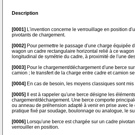
Description
[0001]
L'invention concerne le verrouillage en position d
pivotants de chargement.
[0002]
Pour permettre le passage d'une charge équipée d'
wagon un cadre rectangulaire horizontal relié à ce wagon pa
longitudinal de symétrie du cadre, à proximité de l'une de
[0003]
Pour le chargement/déchargement d'une berce sur ce
camion ; le transfert de la charge entre cadre et camion
[0004]
En cas de besoin, les moyens classiques sont mis e
[0005]
Il est à rappeler qu'une berce désigne les élément
chargement/déchargement. Une berce comporte principaleme
ou anneau de préhension adapté à venir en prise avec le 
pratique fixé par soudage, boulonnage ou analogue, le supp
[0006]
Lorsqu'une berce est chargée sur un cadre pivotant
verrouiller en position.