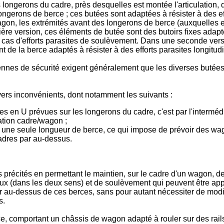
des longerons du cadre, près desquelles est montée l'articulatio
ngerons de berce ; ces butées sont adaptées à résister à des eff
on, les extrémités avant des longerons de berce (auxquelles est
e version, ces éléments de butée sont des butoirs fixes adaptés
en cas d'efforts parasites de soulèvement. Dans une seconde ve
nt de la berce adaptés à résister à des efforts parasites longit
ennes de sécurité exigent généralement que les diverses butées
ivers inconvénients, dont notamment les suivants :
 en U prévues sur les longerons du cadre, c'est par l'intermédiai
lation cadre/wagon ;
 une seule longueur de berce, ce qui impose de prévoir des wa
cadres par au-dessus.
s précités en permettant le maintien, sur le cadre d'un wagon, d
aux (dans les deux sens) et de soulèvement qui peuvent être ap
par au-dessus de ces berces, sans pour autant nécessiter de mod
s.
ce, comportant un châssis de wagon adapté à rouler sur des rail