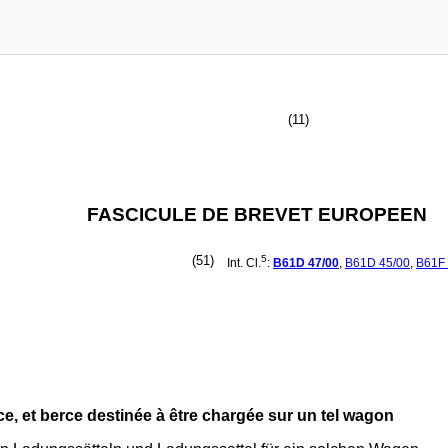
(11)
FASCICULE DE BREVET EUROPEEN
(51)
5
Int. Cl.
:
B61D
47/00
,
B61D
45/00
,
B61F
, et berce destinée à être chargée sur un tel wagon