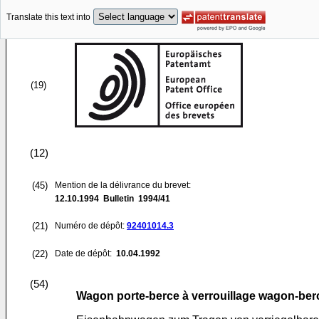
Translate this text into
(19)
(12)
(45)
Mention de la délivrance du brevet:
12.10.1994
Bulletin 1994/41
(21)
Numéro de dépôt:
92401014.3
(22)
Date de dépôt:
10.04.1992
(54)
Wagon porte-berce à verrouillage wagon-berce