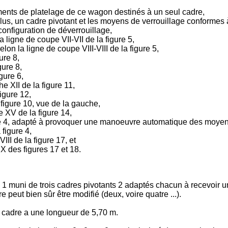
éments de platelage de ce wagon destinés à un seul cadre,
lus, un cadre pivotant et les moyens de verrouillage conformes à 
configuration de déverrouillage,
 ligne de coupe VII-VII de la figure 5,
lon la ligne de coupe VIII-VIII de la figure 5,
ure 8,
gure 8,
gure 6,
e XII de la figure 11,
figure 12,
 figure 10, vue de la gauche,
e XV de la figure 14,
gure 4, adapté à provoquer une manoeuvre automatique des moyen
 figure 4,
III de la figure 17, et
IX des figures 17 et 18.
 1 muni de trois cadres pivotants 2 adaptés chacun à recevoir u
 peut bien sûr être modifié (deux, voire quatre ...).
 cadre a une longueur de 5,70 m.