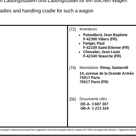
 Ladungssätteln und Ladungssattel für ein solchen Wagen
radles and handling cradle for such a wagon
(72)
Inventeurs:
Patouillard, Jean Baptiste
F-42390 Villars (FR)
Fanget, Paul
F-42100 Saint-Etienne (FR)
Chevalier, Jean Louis
F-42340 Veauche (FR)
(74)
Mandataire:
Rinuy, Santarelli
14, avenue de la Grande Armée
75017 Paris
75017 Paris (FR)
(56)
Documents cités: :
DE-A- 3 607 307
GB-A- 1 213 324
 européen, toute personne peut faire opposition au brevet européen délivré, auprès de l'Office européen des brevets. L'opposition doit êt