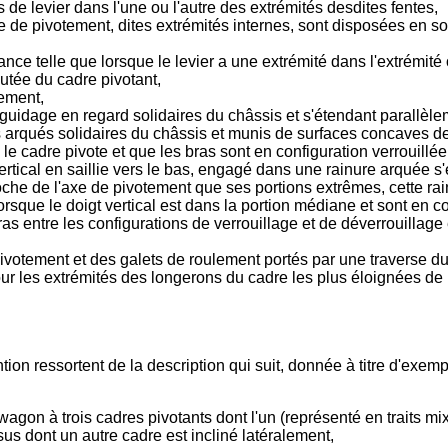
de levier dans l'une ou l'autre des extrémités desdites fentes,
e de pivotement, dites extrémités internes, sont disposées en sor
nce telle que lorsque le levier a une extrémité dans l'extrémité 
butée du cadre pivotant,
lement,
e guidage en regard solidaires du châssis et s'étendant parallèle
 arqués solidaires du châssis et munis de surfaces concaves de
 le cadre pivote et que les bras sont en configuration verrouillée
ical en saillie vers le bas, engagé dans une rainure arquée s'ét
che de l'axe de pivotement que ses portions extrêmes, cette rain
rsque le doigt vertical est dans la portion médiane et sont en c
s entre les configurations de verrouillage et de déverrouillage
ivotement et des galets de roulement portés par une traverse du 
ur les extrémités des longerons du cadre les plus éloignées de 
tion ressortent de la description qui suit, donnée à titre d'exem
agon à trois cadres pivotants dont l'un (représenté en traits mi
us dont un autre cadre est incliné latéralement,