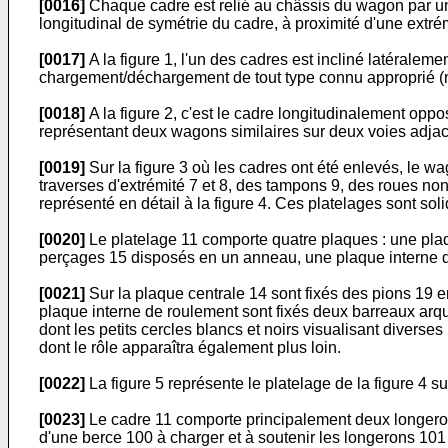
[0016]
Chaque cadre est relié au châssis du wagon par une 
longitudinal de symétrie du cadre, à proximité d'une extrém
[0017]
A la figure 1, l'un des cadres est incliné latérale
chargement/déchargement de tout type connu approprié (n
[0018]
A la figure 2, c'est le cadre longitudinalement oppo
représentant deux wagons similaires sur deux voies adja
[0019]
Sur la figure 3 où les cadres ont été enlevés, le w
traverses d'extrémité 7 et 8, des tampons 9, des roues non 
représenté en détail à la figure 4. Ces platelages sont sol
[0020]
Le platelage 11 comporte quatre plaques : une plaq
perçages 15 disposés en un anneau, une plaque interne d
[0021]
Sur la plaque centrale 14 sont fixés des pions 19 en
plaque interne de roulement sont fixés deux barreaux arqués
dont les petits cercles blancs et noirs visualisant diverse
dont le rôle apparaîtra également plus loin.
[0022]
La figure 5 représente le platelage de la figure 4 s
[0023]
Le cadre 11 comporte principalement deux longerons
d'une berce 100 à charger et à soutenir les longerons 101