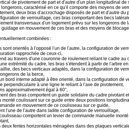
rtical de pivotement de part et d'autre d'un plan longitudinal d
longerons, caractérisé en ce qu'il comporte des moyens de verr
votement, deux bras d'accrochage disposés de part et d'autre du p
figuration de verrouillage, ces bras comportant des becs latéral
ement transversaux d'un logement prévu sur les longerons de la 
guidage en mouvement de ces bras et des moyens de blocage de
ventuellement combinées :
 sont orientés à l'opposé l'un de l'autre, la configuration de ve
iguration rapprochée de ceux-ci,
tend au travers d'une couronne de roulement reliant le cadre au 
'une extrémité du cadre, les bras s'étendent à partir de l'arbre en
aillie, des becs verticaux adaptés, dans la configuration de verr
longerons de la berce,
ord interne adapté à être orienté, dans la configuration de verr
 perpendiculaire à une ligne le reliant à l'axe de pivotement,
oins approximativement égal à 60°,
 des bras comportent un guide solidaire du cadre pivotant et 
u monté coulissant sur ce guide entre deux positions longitudinal
commande en mouvement de ce coulisseau sur ce guide,
t l'une de l'autre dans ladite configuration de verrouillage,
lisseau comportent un levier de commande manuelle monté piv
tant,
 deux fentes horizontales ménagées dans des plaques verticales