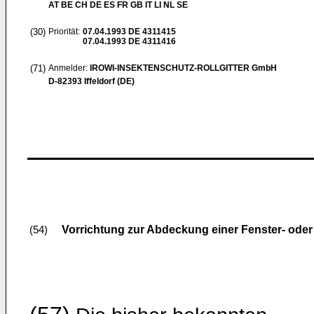
AT BE CH DE ES FR GB IT LI NL SE
(30)
Priorität:
07.04.1993
DE 4311415
07.04.1993
DE 4311416
(71)
Anmelder:
IROWI-INSEKTENSCHUTZ-ROLLGITTER GmbH
D-82393 Iffeldorf (DE)
Vorrichtung zur Abdeckung einer Fenster- oder
(54)