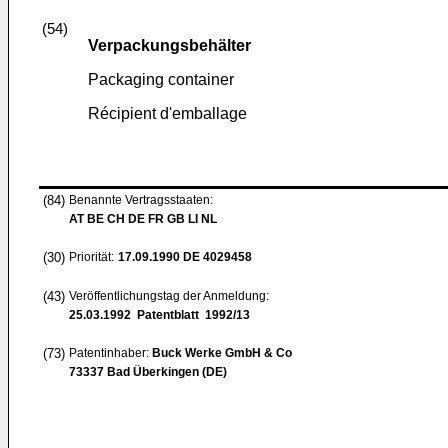
(54)
Verpackungsbehälter
Packaging container
Récipient d'emballage
(84)
Benannte Vertragsstaaten:
AT BE CH DE FR GB LI NL
(30)
Priorität:
17.09.1990
DE 4029458
(43)
Veröffentlichungstag der Anmeldung:
25.03.1992
Patentblatt 1992/13
(73)
Patentinhaber:
Buck Werke GmbH & Co
73337 Bad Überkingen (DE)