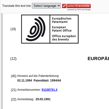
Translate this text into
(19)
EUROPÄI
(12)
(45)
Hinweis auf die Patenterteilung:
02.11.1994
Patentblatt 1994/44
(21)
Anmeldenummer:
91108791.4
(22)
Anmeldetag:
29.05.1991