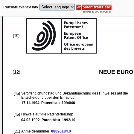
Translate this text into
(19)
NEUE EURO
(12)
(45)
Veröffentlichungstag und Bekanntmachung des Hinweises auf die
Entscheidung über den Einspruch:
17.11.1994
Patentblatt 1994/46
(45)
Hinweis auf die Patenterteilung:
04.03.1992
Patentblatt 1992/10
(21)
Anmeldenummer:
88890184.0