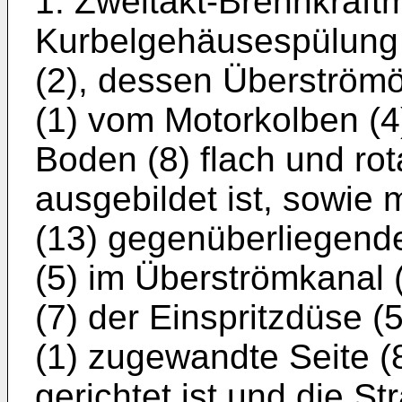
1. Zweitakt-Brennkraft
Kurbelgehäusespülung 
(2), dessen Überströmö
(1) vom Motorkolben (4
Boden (8) flach und ro
ausgebildet ist, sowie 
(13) gegenüberliegende
(5) im Überströmkanal (
(7) der Einspritzdüse (
(1) zugewandte Seite (
gerichtet ist und die St