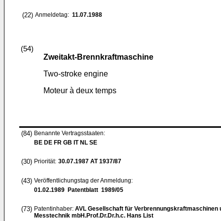
(22)
Anmeldetag:
11.07.1988
(54)
Zweitakt-Brennkraftmaschine
Two-stroke engine
Moteur à deux temps
(84)
Benannte Vertragsstaaten:
BE DE FR GB IT NL SE
(30)
Priorität:
30.07.1987
AT 1937/87
(43)
Veröffentlichungstag der Anmeldung:
01.02.1989
Patentblatt 1989/05
(73)
Patentinhaber:
AVL Gesellschaft für Verbrennungskraftmaschinen 
Messtechnik mbH.Prof.Dr.Dr.h.c. Hans List