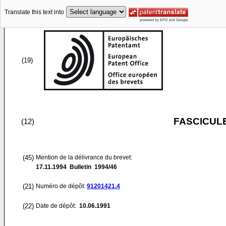
Translate this text into
(19)
FASCICUL
(12)
(45)
Mention de la délivrance du brevet:
17.11.1994
Bulletin 1994/46
(21)
Numéro de dépôt:
91201421.4
(22)
Date de dépôt:
10.06.1991