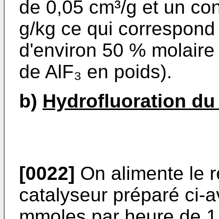
de 0,05 cm³/g et un con
g/kg ce qui correspond 
d'environ 50 % molaire 
de AlF₃ en poids).
b)
Hydrofluoration du 
[0022]
On alimente le r
catalyseur préparé ci-a
mmoles par heure de 1,1