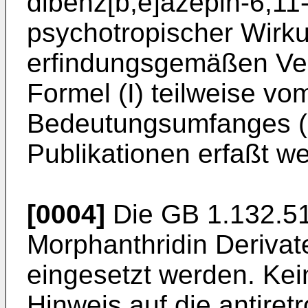
dibenz[b,e]azepin-6,11
psychotropischer Wirku
erfindungsgemäßen Ver
Formel (I) teilweise vo
Bedeutungsumfanges (R
Publikationen erfaßt w
[0004]
Die GB 1.132.51
Morphanthridin Derivate
eingesetzt werden. Kein
Hinweis auf die antiret