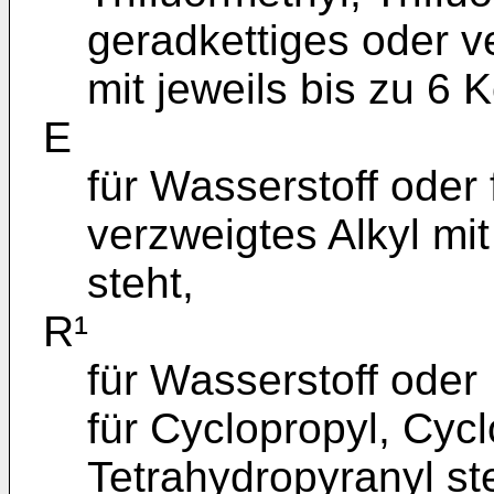
geradkettiges oder v
mit jeweils bis zu 6
E
für Wasserstoff oder 
verzweigtes Alkyl mi
steht,
R¹
für Wasserstoff oder
für Cyclopropyl, Cycl
Tetrahydropyranyl st