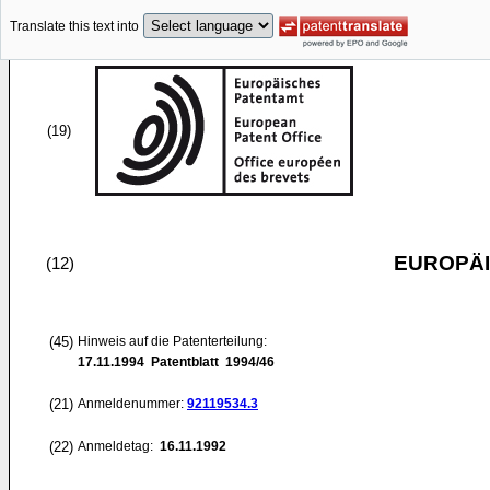
Translate this text into
(19)
EUROPÄI
(12)
(45)
Hinweis auf die Patenterteilung:
17.11.1994
Patentblatt 1994/46
(21)
Anmeldenummer:
92119534.3
(22)
Anmeldetag:
16.11.1992