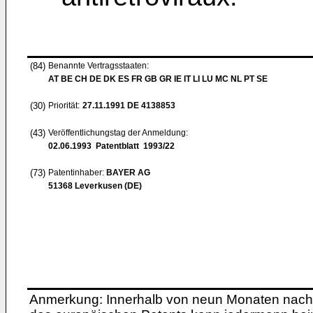
(84)
Benannte Vertragsstaaten:
AT BE CH DE DK ES FR GB GR IE IT LI LU MC NL PT SE
(30)
Priorität:
27.11.1991
DE 4138853
(43)
Veröffentlichungstag der Anmeldung:
02.06.1993
Patentblatt 1993/22
(73)
Patentinhaber:
BAYER AG
51368 Leverkusen (DE)
Anmerkung: Innerhalb von neun Monaten nach 