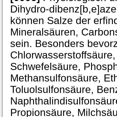
Dihydro-dibenz[b,e]aze
können Salze der erfi
Mineralsäuren, Carbon
sein. Besonders bevorz
Chlorwasserstoffsäure,
Schwefelsäure, Phosph
Methansulfonsäure, Et
Toluolsulfonsäure, Ben
Naphthalindisulfonsäur
Propionsäure, Milchsäu