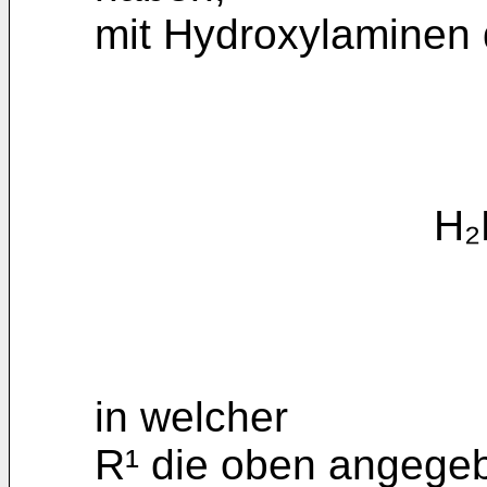
mit Hydroxylaminen 
H₂N-OR¹
in welcher
R¹ die oben angege