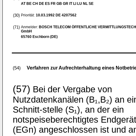
AT BE CH DE ES FR GB GR IT LI LU NL SE
(30)
Priorität:
10.03.1992
DE 4207562
(71)
Anmelder:
BOSCH TELECOM ÖFFENTLICHE VERMITTLUNGSTECH
GmbH
65760 Eschborn (DE)
Verfahren zur Aufrechterhaltung eines Notbetr
(54)
(57)
Bei der Vergabe von
Nutzdatenkanälen (B₁,B₂) an ei
Schnitt-stelle (S₁), an der ein
notspeiseberechtigtes Endgerä
(EGn) angeschlossen ist und a