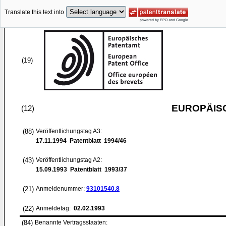
Translate this text into
(19)
EUROPÄIS
(12)
(88)
Veröffentlichungstag A3:
17.11.1994
Patentblatt 1994/46
(43)
Veröffentlichungstag A2:
15.09.1993
Patentblatt 1993/37
(21)
Anmeldenummer:
93101540.8
(22)
Anmeldetag:
02.02.1993
(84)
Benannte Vertragsstaaten: