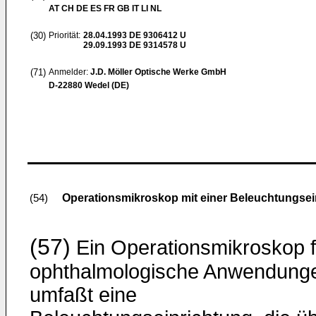
AT CH DE ES FR GB IT LI NL
(30)
Priorität:
28.04.1993
DE 9306412 U
29.09.1993
DE 9314578 U
(71)
Anmelder:
J.D. Möller Optische Werke GmbH
D-22880 Wedel (DE)
Operationsmikroskop mit einer Beleuchtungsei
(54)
(57)
Ein Operationsmikroskop f
ophthalmologische Anwendung
umfaßt eine