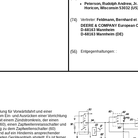
Peterson, Rudolph Andrew, Jr.
Horicon, Wisconsin 53032 (US
(74)
Vertreter:
Feldmann, Bernhard et 
DEERE & COMPANY European Off
D-68163 Mannheim
D-68163 Mannheim (DE)
(56)
Entgegenhaltungen: :
ung für Vorwärtsfahrt und einer
zum Ein- und Ausrücken einer Vorrichtung
it einem Zündstromkreis, der einen
60), einen Zapfwellenrelaisschalter und
ng zu dem Zapfwellenschalter (60)
 und auf ein Hindernis ansprechender
ten Geräteantrieb abstellt. Es ist ferner