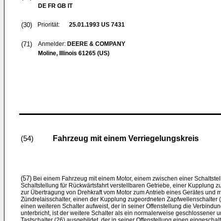
DE FR GB IT
(30)
Priorität:
25.01.1993
US 7431
(71)
Anmelder:
DEERE & COMPANY
Moline, Illinois 61265 (US)
Fahrzeug mit einem Verriegelungskreis
(54)
(57)
Bei einem Fahrzeug mit einem Motor, einem zwischen einer Schaltstell
Schaltstellung für Rückwärtsfahrt verstellbaren Getriebe, einer Kupplung 
zur Übertragung von Drehkraft vom Motor zum Antrieb eines Gerätes und m
Zündrelaisschalter, einen der Kupplung zugeordneten Zapfwellenschalter (
einen weiteren Schalter aufweist, der in seiner Offenstellung die Verbindu
unterbricht, ist der weitere Schalter als ein normalerweise geschlossener
Tastschalter (26) ausgebildet, der in seiner Offenstellung einen eingeschalte