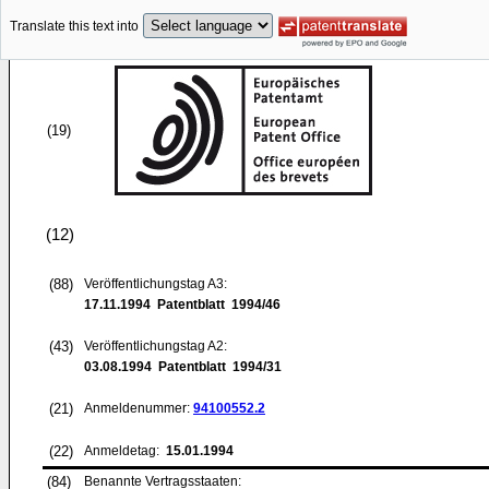
Translate this text into
(19)
(12)
(88)
Veröffentlichungstag A3:
17.11.1994
Patentblatt 1994/46
(43)
Veröffentlichungstag A2:
03.08.1994
Patentblatt 1994/31
(21)
Anmeldenummer:
94100552.2
(22)
Anmeldetag:
15.01.1994
(84)
Benannte Vertragsstaaten: