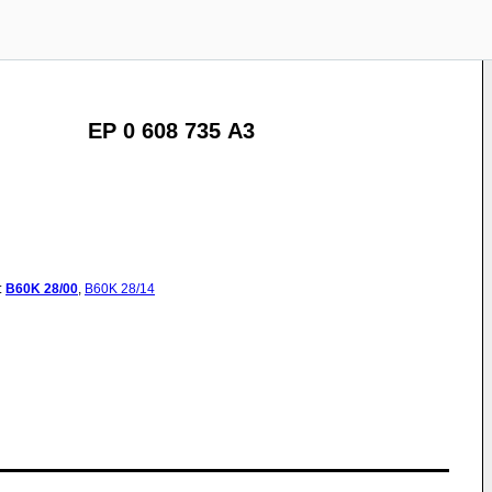
EP 0 608 735 A3
:
B60K
28/00
,
B60K
28/14