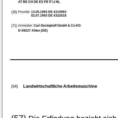
AT BE CH DE ES FR IT LI NL
(30)
Priorität:
13.05.1993
DE 4315993
02.07.1993
DE 4322018
(71)
Anmelder:
Carl Geringhoff GmbH & Co KG
D-59227 Ahlen (DE)
Landwirtschaftliche Arbeitsmaschine
(54)