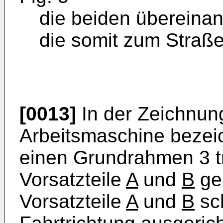
die beiden übereinan
die somit zum Straße
[0013]
In der Zeichnung
Arbeitsmaschine bezeich
einen Grundrahmen 3 t
Vorsatzteile
A
und
B
gel
Vorsatzteile
A
und
B
sch