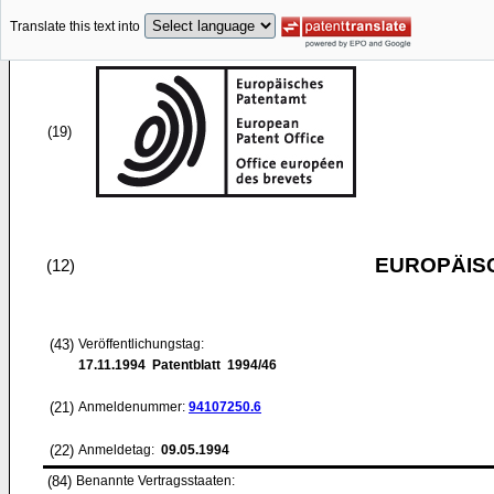
Translate this text into
(19)
EUROPÄIS
(12)
(43)
Veröffentlichungstag:
17.11.1994
Patentblatt 1994/46
(21)
Anmeldenummer:
94107250.6
(22)
Anmeldetag:
09.05.1994
(84)
Benannte Vertragsstaaten: