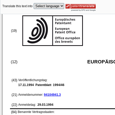
Translate this text into
(19)
EUROPÄIS
(12)
(43)
Veröffentlichungstag:
17.11.1994
Patentblatt 1994/46
(21)
Anmeldenummer:
94104941.3
(22)
Anmeldetag:
29.03.1994
(84)
Benannte Vertragsstaaten: