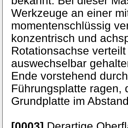
bekannt. Bei dieser Ma
Werkzeuge an einer mit
momentenschlüssig ve
konzentrisch und achsp
Rotationsachse verteil
auswechselbar gehalten
Ende vorstehend durch 
Führungsplatte ragen, 
Grundplatte im Abstand p
[0003]
Derartige Oberf