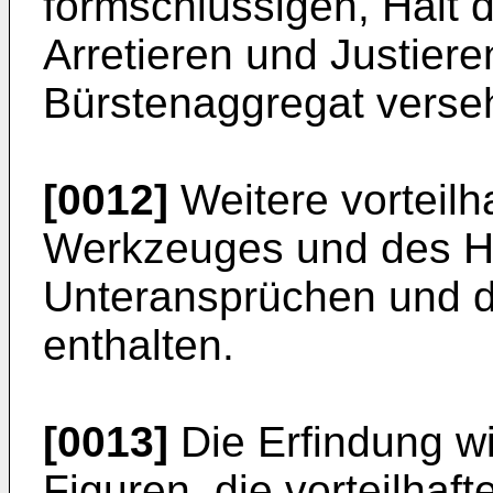
formschlüssigen, Halt
Arretieren und Justier
Bürstenaggregat verse
[0012]
Weitere vorteilh
Werkzeuges und des Ha
Unteransprüchen und d
enthalten.
[0013]
Die Erfindung w
Figuren, die vorteilha