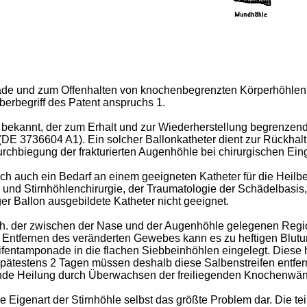
onade und zum Offenhalten von knochenbegrenzten Körperhöhlen
erbegriff des Patent anspruchs 1.
ter bekannt, der zum Erhalt und zur Wiederherstellung begren
t (DE 3736604 A1). Ein solcher Ballonkatheter dient zur Rückha
chbiegung der frakturierten Augenhöhle bei chirurgischen Eingr
 auch ein Bedarf an einem geeigneten Katheter für die Heilbe
und Stirnhöhlenchirurgie, der Traumatologie der Schädelbasis,
er Ballon ausgebildete Katheter nicht geeignet.
d.h. der zwischen der Nase und der Augenhöhle gelegenen Regio
m Entfernen des veränderten Gewebes kann es zu heftigen Bl
ifentamponade in die flachen Siebbeinhöhlen eingelegt. Diese 
pätestens 2 Tagen müssen deshalb diese Salbenstreifen entfer
ende Heilung durch Überwachsen der freiliegenden Knochenwän
die Eigenart der Stirnhöhle selbst das größte Problem dar. Die t