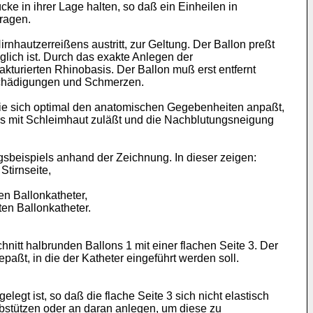
e in ihrer Lage halten, so daß ein Einheilen in
tragen.
nhautzerreißens austritt, zur Geltung. Der Ballon preßt
lich ist. Durch das exakte Anlegen der
akturierten Rhinobasis. Der Ballon muß erst entfernt
 Schädigungen und Schmerzen.
 die sich optimal den anatomischen Gegebenheiten anpaßt,
ns mit Schleimhaut zuläßt und die Nachblutungsneigung
sbeispiels anhand der Zeichnung. In dieser zeigen:
Stirnseite,
n Ballonkatheter,
en Ballonkatheter.
hnitt halbrunden Ballons 1 mit einer flachen Seite 3. Der
aßt, in die der Katheter eingeführt werden soll.
egt ist, so daß die flache Seite 3 sich nicht elastisch
abstützen oder an daran anlegen, um diese zu