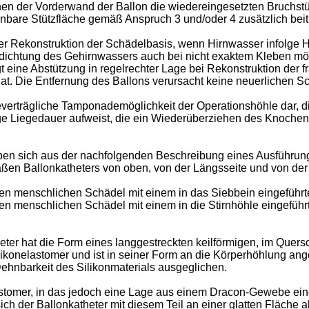
n der Vorderwand der Ballon die wiedereingesetzten Bruchstück
hnbare Stützfläche gemäß Anspruch 3 und/oder 4 zusätzlich bei
 Rekonstruktion der Schädelbasis, wenn Hirnwasser infolge Hir
dichtung des Gehirnwassers auch bei nicht exaktem Kleben mög
 eine Abstützung in regelrechter Lage bei Rekonstruktion der fr
hat. Die Entfernung des Ballons verursacht keine neuerlichen
beverträgliche Tamponademöglichkeit der Operationshöhle dar,
nge Liegedauer aufweist, die ein Wiederüberziehen des Knoche
ben sich aus der nachfolgenden Beschreibung eines Ausführung
ßen Ballonkatheters von oben, von der Längsseite und von der 
en menschlichen Schädel mit einem in das Siebbein eingeführte
en menschlichen Schädel mit einem in die Stirnhöhle eingeführt
eter hat die Form eines langgestreckten keilförmigen, im Quersc
ikonelastomer und ist in seiner Form an die Körperhöhlung angep
ehnbarkeit des Silikonmaterials ausgeglichen.
astomer, in das jedoch eine Lage aus einem Dracon-Gewebe eingel
h der Ballonkatheter mit diesem Teil an einer glatten Fläche 