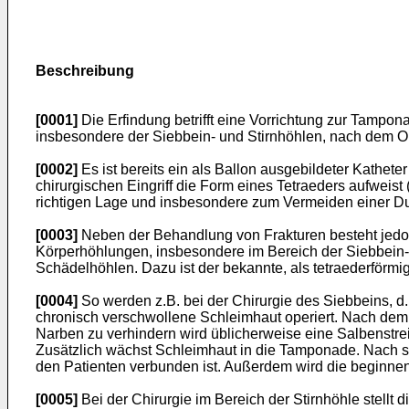
Beschreibung
[0001]
Die Erfindung betrifft eine Vorrichtung zur Tamp
insbesondere der Siebbein- und Stirnhöhlen, nach dem Ob
[0002]
Es ist bereits ein als Ballon ausgebildeter Kathe
chirurgischen Eingriff die Form eines Tetraeders aufweis
richtigen Lage und insbesondere zum Vermeiden einer Dur
[0003]
Neben der Behandlung von Frakturen besteht jedoch
Körperhöhlungen, insbesondere im Bereich der Siebbein- 
Schädelhöhlen. Dazu ist der bekannte, als tetraederförmig
[0004]
So werden z.B. bei der Chirurgie des Siebbeins, 
chronisch verschwollene Schleimhaut operiert. Nach de
Narben zu verhindern wird üblicherweise eine Salbenstre
Zusätzlich wächst Schleimhaut in die Tamponade. Nach s
den Patienten verbunden ist. Außerdem wird die beginn
[0005]
Bei der Chirurgie im Bereich der Stirnhöhle stellt 