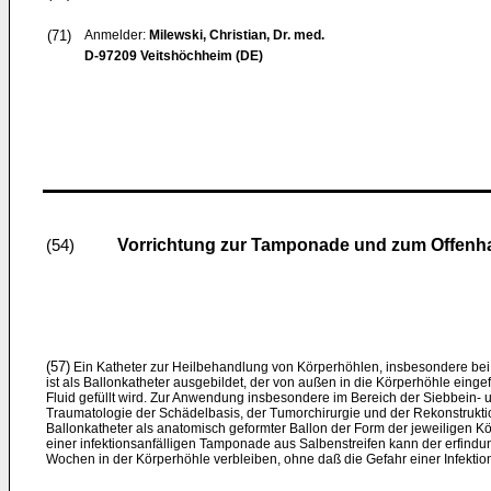
(71)
Anmelder:
Milewski, Christian, Dr. med.
D-97209 Veitshöchheim (DE)
Vorrichtung zur Tamponade und zum Offenh
(54)
(57)
Ein Katheter zur Heilbehandlung von Körperhöhlen, insbesondere bei 
ist als Ballonkatheter ausgebildet, der von außen in die Körperhöhle einge
Fluid gefüllt wird. Zur Anwendung insbesondere im Bereich der Siebbein- u
Traumatologie der Schädelbasis, der Tumorchirurgie und der Rekonstrukti
Ballonkatheter als anatomisch geformter Ballon der Form der jeweiligen K
einer infektionsanfälligen Tamponade aus Salbenstreifen kann der erfin
Wochen in der Körperhöhle verbleiben, ohne daß die Gefahr einer Infektio