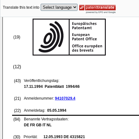
Translate this text into
(19)
(12)
(43)
Veröffentlichungstag:
17.11.1994
Patentblatt 1994/46
(21)
Anmeldenummer:
94107029.4
(22)
Anmeldetag:
05.05.1994
(84)
Benannte Vertragsstaaten:
DE FR GB IT NL
(30)
Priorität:
12.05.1993
DE 4315821