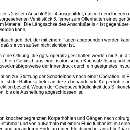
ils 2 ist ein Anschlußteil 4 ausgebildet, das mit dem Inneren d
n vorgesehenen Ventilstück 6, ferner zum Offenhalten eines gen
m Material. Die Längsachse des Anschlußteils 4 ist gegenüber d
 werden kann.
lauch gebildet, der mit einem Faden abgebunden werden kann. D
daß sie von außen nicht sichtbar ist.
eine Öffnung, die ggfs. operativ geschaffen werden muß, in di
ck 6 ein Gemisch aus einer isotonischen Kochsalzlösung und ei
bei zweckmäßigerweise der Innendruck durch ein geeignetes Instr
Ballon zur Stützung der Schädelbasis nach einer Operation. In Fi
ich, ist der Ballonkatheter an die zu behandelnde Körperhöhle 
fektion besteht. Wegen der Gewebeverträglichkeit des Silikonel
n, bis die Ausheilung abgeschlossen ist.
von knochenbegrenzten Körperhöhlen und Gängen nach chirurgi
einführbar und von außerhalb mit einem Fluid füllbar ist, mit ei
en und am anderen Ende an einen Fluidspeicher anschließbar ist