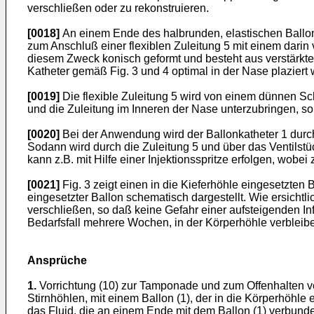
verschließen oder zu rekonstruieren.
[0018]
An einem Ende des halbrunden, elastischen Ballonte
zum Anschluß einer flexiblen Zuleitung 5 mit einem dari
diesem Zweck konisch geformt und besteht aus verstärkte
Katheter gemäß Fig. 3 und 4 optimal in der Nase plaziert
[0019]
Die flexible Zuleitung 5 wird von einem dünnen Sch
und die Zuleitung im Inneren der Nase unterzubringen, so 
[0020]
Bei der Anwendung wird der Ballonkatheter 1 durch 
Sodann wird durch die Zuleitung 5 und über das Ventilstü
kann z.B. mit Hilfe einer Injektionsspritze erfolgen, wo
[0021]
Fig. 3 zeigt einen in die Kieferhöhle eingesetzten 
eingesetzter Ballon schematisch dargestellt. Wie ersichtl
verschließen, so daß keine Gefahr einer aufsteigenden In
Bedarfsfall mehrere Wochen, in der Körperhöhle verbleibe
Ansprüche
1.
Vorrichtung (10) zur Tamponade und zum Offenhalten 
Stirnhöhlen, mit einem Ballon (1), der in die Körperhöhle 
das Fluid, die an einem Ende mit dem Ballon (1) verbund