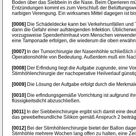
Boden über das Siebbein in die Nase. Beim Operieren m
Entzündungen kommt es zum Verschluß der Belüftungswege
narbigen Verengung. Ein wirksames Mittel dagegen ist bis
[0006]
Die Schädeldecke kann bei Verkehrsunfällen und T
dann die Gefahr einer aufsteigenden Infektion. Üblicherw
vorzugsweise Spenderhirnhaut vom Menschen verwendet, d
eine Tamponade erfolgen, die wiederum die oben erwähnte
[0007]
In der Tumorchirurgie der Nasenhöhle schließlich 
Operationshöhle von Bedeutung. Außerdem muß ein Nachb
[0008]
Der Erfindung liegt die Aufgabe zugrunde, eine Vo
Stirnhöhlenchirurgie der nachoperative Heilverlauf güns
[0009]
Die Lösung der Aufgabe erfolgt durch die Merkmale
[0010]
Die erfindungsgemäße Vorrichtung ist aufgrund ihr
flüssigkeitsdicht abzuschließen.
[0011]
In der Siebbeinchirurgie ergibt sich damit eine de
das gewebefreundliche Silikon gemäß Anspruch 2 beiträgt
[0012]
Bei der Stirnhöhlenchirurgie bietet der Ballon da
Stirnhöhle mehrere Wochen lang offen zu halten, eine Ze