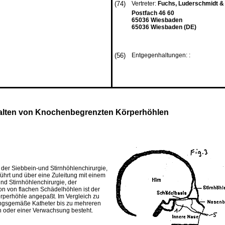
(74)
Vertreter:
Fuchs, Luderschmidt &
Postfach 46 60
65036 Wiesbaden
65036 Wiesbaden (DE)
(56)
Entgegenhaltungen: :
alten von Knochenbegrenzten Körperhöhlen
der Siebbein-und Stirnhöhlenchirurgie,
führt und über eine Zuleitung mit einem
nd Stirnhöhlenchirurgie, der
on von flachen Schädelhöhlen ist der
örperhöhle angepaßt. Im Vergleich zu
dungsgemäße Katheter bis zu mehreren
n oder einer Verwachsung besteht.