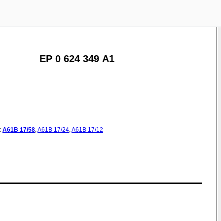
EP 0 624 349 A1
:
A61B
17/58
,
A61B
17/24
,
A61B
17/12