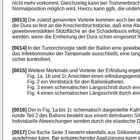
nicht mehr vorkommt. Gleichzeitig kann bei Trümmerbrüche
Normalposition möglich wird. Hierzu kann ggfs. die unde
[0013]
Die zuletzt genannten Vorteile kommen auch bei der
die Dura so fest an die Knochenbruchstücke, daß eine Ab
gewebeverstärkten Stützfläche an die Schädelbasis erfolgt
werden, wenn die Einheilung der Dura schon eingesetzt 
[0014]
In der Tumorchirurgie stellt der Ballon eine gewe
das Infektionsrisiko der Tamponade ausschließt, eine la
sicher kontrolliert.
[0015]
Weitere Merkmale und Vorteile der Erfindung erge
Fig. 1a, 1b und 1c Ansichten eines erfindungsgemä
Fig. 2 ein Ventilstück für den Ballonkatheter,
Fig. 3 einen schematischen Längsschnitt durch ein
Fig. 4 einen schematischen Längsschnitt durch ein
[0016]
Der in Fig. 1a bis 1c schematisch dargestellte Kath
runde Teil 2 des Ballons besteht aus einem dehnbaren Sil
Individuelle Abweichungen werden durch die elastische D
[0017]
Die flache Seite 3 besteht ebenfalls aus Silikonel
ausdehnen kann. Bei entsprechender Applizierung kann sic