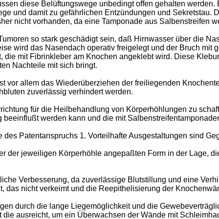
üssen diese Belüftungswege unbedingt offen gehalten werden.
 und damit zu gefährlichen Entzündungen und Sekretstau. Da 
her nicht vorhanden, da eine Tamponade aus Salbenstreifen weg
umoren so stark geschädigt sein, daß Hirnwasser über die Nase
eise wird das Nasendach operativ freigelegt und der Bruch mit
ie mit Fibrinkleber am Knochen angeklebt wird. Diese Klebung 
n Nachteile mit sich bringt.
ist vor allem das Wiederüberziehen der freiliegenden Knochente
luten zuverlässig verhindert werden.
rrichtung für die Heilbehandlung von Körperhöhlungen zu schaf
tig beeinflußt werden kann und die mit Salbenstreifentampona
 des Patentanspruchs 1. Vorteilhafte Ausgestaltungen sind Ge
er der jeweiligen Körperhöhle angepaßten Form in der Lage, die
utliche Verbesserung, da zuverlässige Blutstillung und eine V
, das nicht verkeimt und die Reepithelisierung der Knochenwä
gegen durch die lange Liegemöglichkeit und die Gewebeverträgli
it die ausreicht, um ein Überwachsen der Wände mit Schleimha