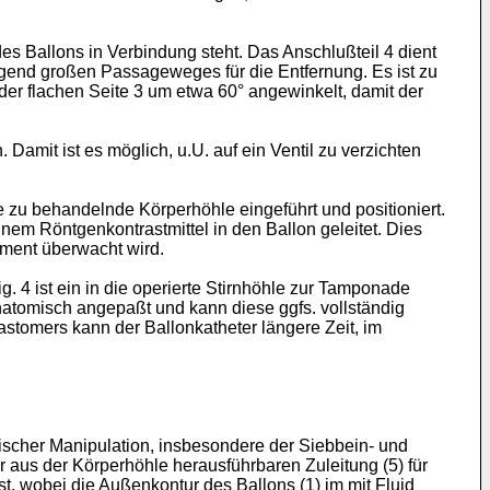
es Ballons in Verbindung steht. Das Anschlußteil 4 dient
ügend großen Passageweges für die Entfernung. Es ist zu
er flachen Seite 3 um etwa 60° angewinkelt, damit der
amit ist es möglich, u.U. auf ein Ventil zu verzichten
e zu behandelnde Körperhöhle eingeführt und positioniert.
nem Röntgenkontrastmittel in den Ballon geleitet. Dies
ument überwacht wird.
g. 4 ist ein in die operierte Stirnhöhle zur Tamponade
anatomisch angepaßt und kann diese ggfs. vollständig
astomers kann der Ballonkatheter längere Zeit, im
scher Manipulation, insbesondere der Siebbein- und
ner aus der Körperhöhle herausführbaren Zuleitung (5) für
, wobei die Außenkontur des Ballons (1) im mit Fluid