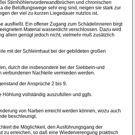
 Bei Stirnhöhlenvorderwandbrüchen und chronischen
die Belüftungswege sehr eng sind, neigen sie stark zur
en der viel zu kurzen Liegedauer nutzlos ist.
 ausfließt. Ein offener Zugang zum Schädelinneren birgt
 geeignetem Material wasserdicht verschlossen. Dazu wird
allein genügt jedoch nicht, vielmehr muß zusätzlich
ile mit der Schleimhaut bei der gebildeten großen
fen, durch die insbesondere bei der Siebbein-und
den verbundenen Nachteile vermieden werden.
genstand der Ansprüche 2 bis 9.
 Höhlung vollständig auszufüllen und ggfs.
erhinderung von Narben erreicht werden können, wozu auch
nde beschleunigt.
chkeit die Möglichkeit, den Ausführungsgang der
ut zu erreichen, so daß eine Wiederverengung praktisch