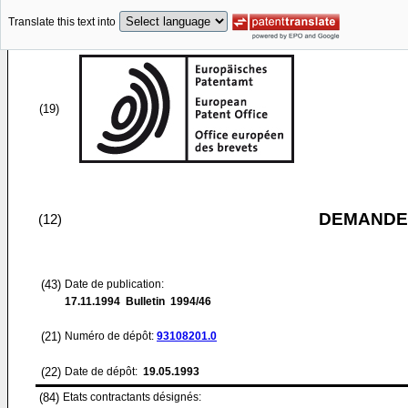
Translate this text into
(19)
DEMANDE
(12)
(43)
Date de publication:
17.11.1994
Bulletin 1994/46
(21)
Numéro de dépôt:
93108201.0
(22)
Date de dépôt:
19.05.1993
(84)
Etats contractants désignés: