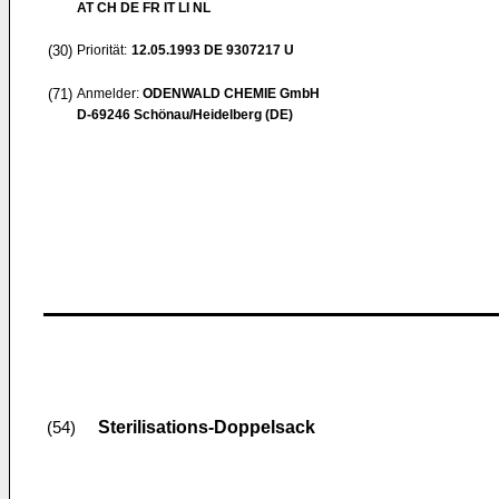
AT CH DE FR IT LI NL
(30)
Priorität:
12.05.1993
DE 9307217 U
(71)
Anmelder:
ODENWALD CHEMIE GmbH
D-69246 Schönau/Heidelberg (DE)
Sterilisations-Doppelsack
(54)