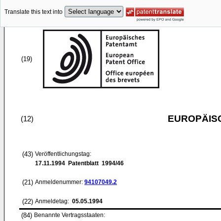
Translate this text into
(19)
EUROPÄIS
(12)
(43)
Veröffentlichungstag:
17.11.1994
Patentblatt 1994/46
(21)
Anmeldenummer:
94107049.2
(22)
Anmeldetag:
05.05.1994
(84)
Benannte Vertragsstaaten: