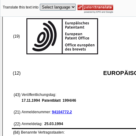
Translate this text into
(19)
EUROPÄIS
(12)
(43)
Veröffentlichungstag:
17.11.1994
Patentblatt 1994/46
(21)
Anmeldenummer:
94104772.2
(22)
Anmeldetag:
25.03.1994
(84)
Benannte Vertragsstaaten: