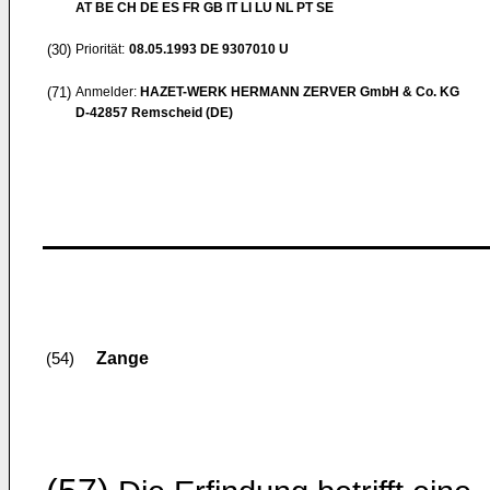
AT BE CH DE ES FR GB IT LI LU NL PT SE
(30)
Priorität:
08.05.1993
DE 9307010 U
(71)
Anmelder:
HAZET-WERK HERMANN ZERVER GmbH & Co. KG
D-42857 Remscheid (DE)
Zange
(54)