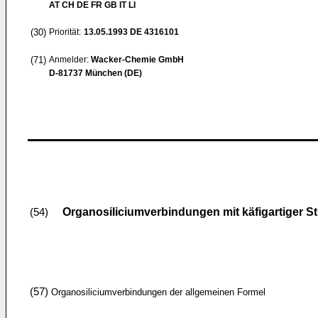
AT CH DE FR GB IT LI
(30)
Priorität:
13.05.1993
DE 4316101
(71)
Anmelder:
Wacker-Chemie GmbH
D-81737 München (DE)
Organosiliciumverbindungen mit käfigartiger St
(54)
(57)
Organosiliciumverbindungen der allgemeinen Formel