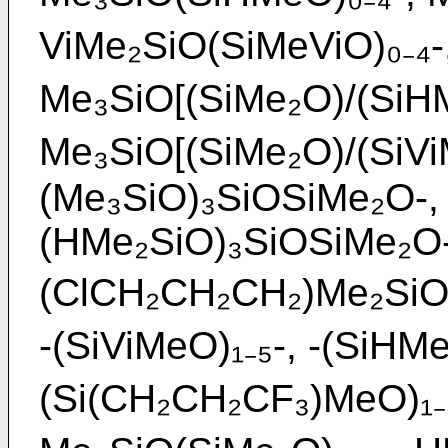
ViMe₂SiO(SiMeViO)₀₋₄-
Me₃SiO[(SiMe₂O)/(SiHM
Me₃SiO[(SiMe₂O)/(SiViM
(Me₃SiO)₃SiOSiMe₂O-,
(HMe₂SiO)₃SiOSiMe₂O-
(ClCH₂CH₂CH₂)Me₂SiO(S
-(SiViMeO)₁₋₅-, -(SiHMe
(Si(CH₂CH₂CF₃)MeO)₁₋₅