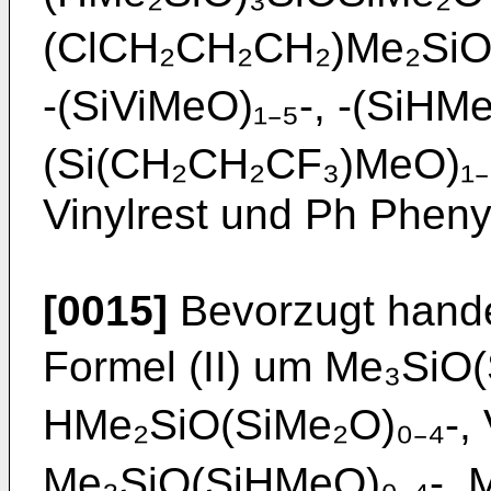
(ClCH₂CH₂CH₂)Me₂SiO(S
-(SiViMeO)₁₋₅-, -(SiHMe
(Si(CH₂CH₂CF₃)MeO)₁₋₅
Vinylrest und Ph Pheny
[0015]
Bevorzugt handel
Formel (II) um Me₃SiO(
HMe₂SiO(SiMe₂O)₀₋₄-, 
Me₃SiO(SiHMeO)₀₋₄-, M