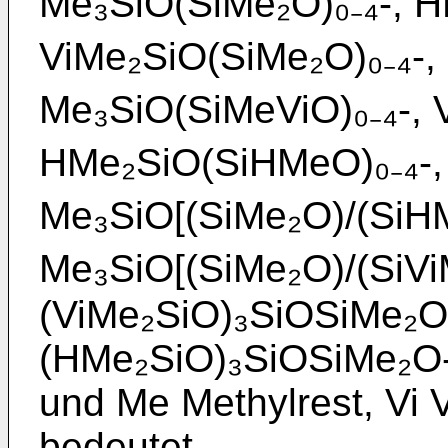
Me₃SiO(SiMe₂O)₀₋₄-, H
ViMe₂SiO(SiMe₂O)₀₋₄-,
Me₃SiO(SiMeViO)₀₋₄-, 
HMe₂SiO(SiHMeO)₀₋₄-,
Me₃SiO[(SiMe₂O)/(SiHM
Me₃SiO[(SiMe₂O)/(SiViM
(ViMe₂SiO)₃SiOSiMe₂O
(HMe₂SiO)₃SiOSiMe₂O-
und Me Methylrest, Vi 
bedeutet.