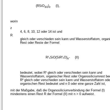
(RSiO
)
(I),
3/2
z
worin
z
4, 6, 8, 10, 12 oder 14 ist und
R
gleich oder verschieden sein kann und Wasserstoffatom, organ
Rest oder Reste der Formel
R¹₃SiO(SiR²₂O)
- (II)
n
bedeutet, wobei R¹ gleich oder verschieden sein kann und
Wasserstoffatom, organischer Rest oder Organosiliciumrest be
R² gleich oder verschieden sein kann und Wasserstoffatom ode
organischen Rest bedeutet und n 0 oder eine ganze Zahl ist,
mit der Maßgabe, daß die Organosiliciumverbindung der Formel (I)
mindestens einen Rest R der Formel (II) mit n > 0 aufweist.