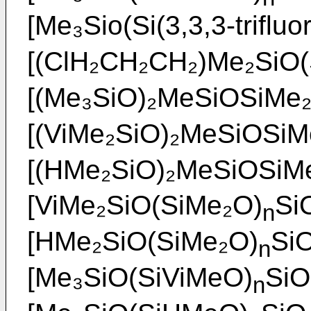
[Me₃Sio(Si(3,3,3-triflu
[(ClH₂CH₂CH₂)Me₂SiO
[(Me₃SiO)₂MeSiOSiMe
[(ViMe₂SiO)₂MeSiOSi
[(HMe₂SiO)₂MeSiOSiM
[ViMe₂SiO(SiMe₂O)
Si
n
[HMe₂SiO(SiMe₂O)
Si
n
[Me₃SiO(SiViMeO)
SiO
n