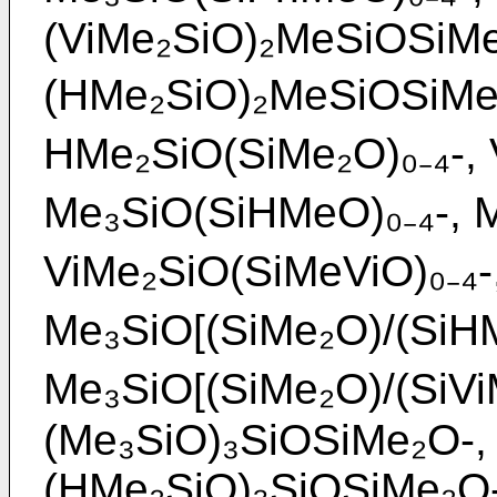
(ViMe₂SiO)₂MeSiOSiMe
(HMe₂SiO)₂MeSiOSiMe₂
HMe₂SiO(SiMe₂O)₀₋₄-, 
Me₃SiO(SiHMeO)₀₋₄-, M
ViMe₂SiO(SiMeViO)₀₋₄-
Me₃SiO[(SiMe₂O)/(SiHM
Me₃SiO[(SiMe₂O)/(SiViM
(Me₃SiO)₃SiOSiMe₂O-,
(HMe₂SiO)₃SiOSiMe₂O-