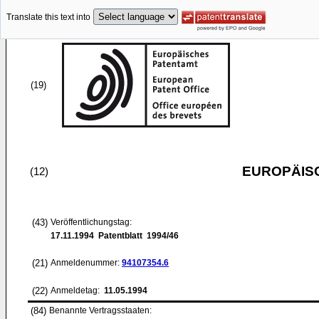
Translate this text into
(19)
EUROPÄIS
(12)
(43)
Veröffentlichungstag:
17.11.1994
Patentblatt 1994/46
(21)
Anmeldenummer:
94107354.6
(22)
Anmeldetag:
11.05.1994
(84)
Benannte Vertragsstaaten: