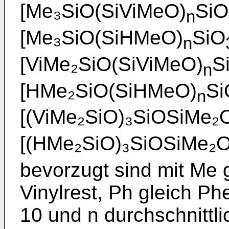
[Me₃SiO(SiViMeO)
SiO
n
[Me₃SiO(SiHMeO)
SiO
n
[ViMe₂SiO(SiViMeO)
S
n
[HMe₂SiO(SiHMeO)
Si
n
[(ViMe₂SiO)₃SiOSiMe₂
[(HMe₂SiO)₃SiOSiMe₂
bevorzugt sind mit Me g
Vinylrest, Ph gleich Phe
10 und n durchschnittlic