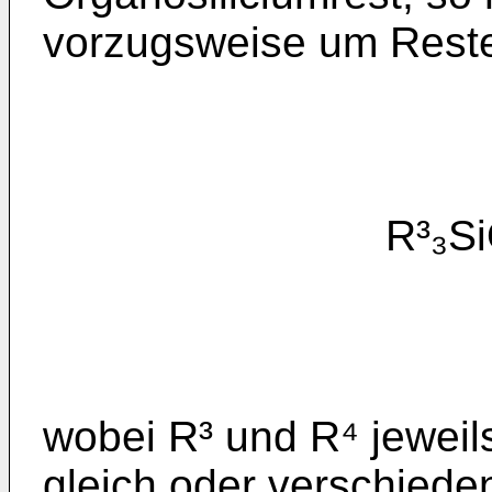
vorzugsweise um Reste
R³₃SiO(Si
wobei R³ und R⁴ jewei
gleich oder verschiede