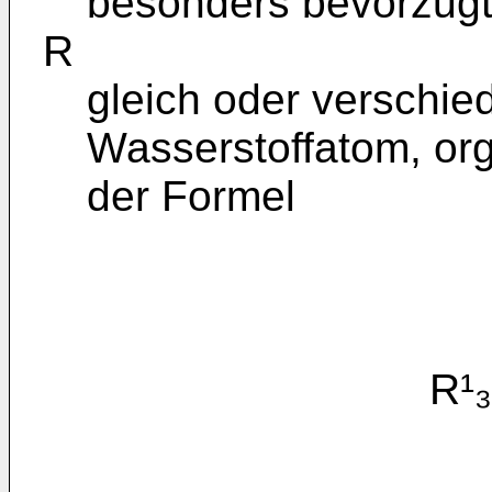
besonders bevorzugt 
R
gleich oder verschie
Wasserstoffatom, or
der Formel
R¹₃SiO(S