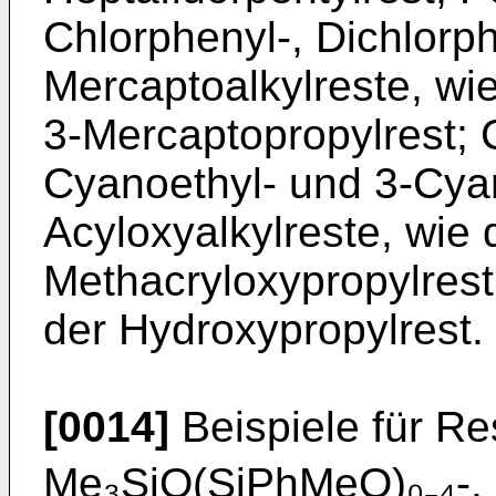
Chlorphenyl-, Dichlorphe
Mercaptoalkylreste, wi
3-Mercaptopropylrest; 
Cyanoethyl- und 3-Cya
Acyloxyalkylreste, wie 
Methacryloxypropylrest
der Hydroxypropylrest.
[0014]
Beispiele für Res
Me₃SiO(SiPhMeO)₀₋₄-,