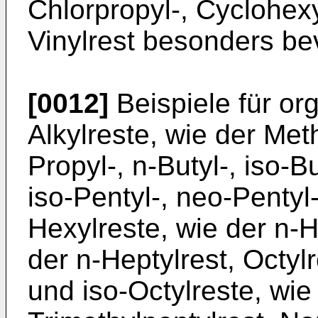
Chlorpropyl-, Cyclohexyl
Vinylrest besonders be
[0012]
Beispiele für or
Alkylreste, wie der Meth
Propyl-, n-Butyl-, iso-But
iso-Pentyl-, neo-Pentyl-,
Hexylreste, wie der n-H
der n-Heptylrest, Octylr
und iso-Octylreste, wie