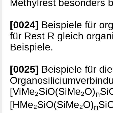
Methylrest besonders b
[0024]
Beispiele für or
für Rest R gleich orga
Beispiele.
[0025]
Beispiele für d
Organosiliciumverbindu
[ViMe₂SiO(SiMe₂O)
Si
n
[HMe₂SiO(SiMe₂O)
Si
n