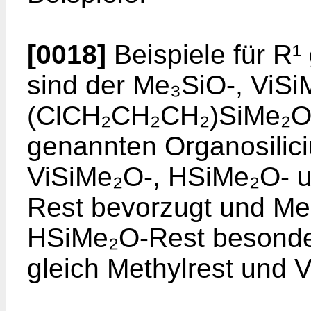
[0018]
Beispiele für R¹
sind der Me₃SiO-, ViS
(ClCH₂CH₂CH₂)SiMe₂O-R
genannten Organosilic
ViSiMe₂O-, HSiMe₂O- 
Rest bevorzugt und Me
HSiMe₂O-Rest besonder
gleich Methylrest und Vi