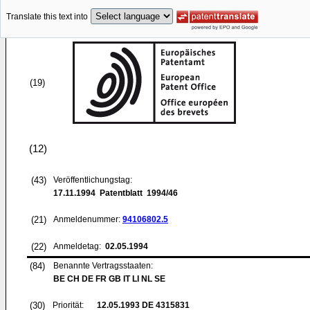
Translate this text into
(19)
(12)
(43)
Veröffentlichungstag:
17.11.1994
Patentblatt 1994/46
(21)
Anmeldenummer:
94106802.5
(22)
Anmeldetag:
02.05.1994
(84)
Benannte Vertragsstaaten:
BE CH DE FR GB IT LI NL SE
(30)
Priorität:
12.05.1993
DE 4315831