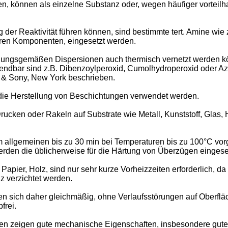
, können als einzelne Substanz oder, wegen häufiger vorteilhaf
g der Reaktivität führen können, sind bestimmte tert. Amine wie
aren Komponenten, eingesetzt werden.
ungsgemäßen Dispersionen auch thermisch vernetzt werden könne
dbar sind z.B. Dibenzoylperoxid, Cumolhydroperoxid oder Azodi
y & Sony, New York beschrieben.
ie Herstellung von Beschichtungen verwendet werden.
ucken oder Rakeln auf Substrate wie Metall, Kunststoff, Glas, H
allgemeinen bis zu 30 min bei Temperaturen bis zu 100°C vorg
erden die üblicherweise für die Härtung von Überzügen einges
 Papier, Holz, sind nur sehr kurze Vorheizzeiten erforderlich
z verzichtet werden.
en sich daher gleichmäßig, ohne Verlaufsstörungen auf Oberflä
frei.
n zeigen gute mechanische Eigenschaften, insbesondere gute 