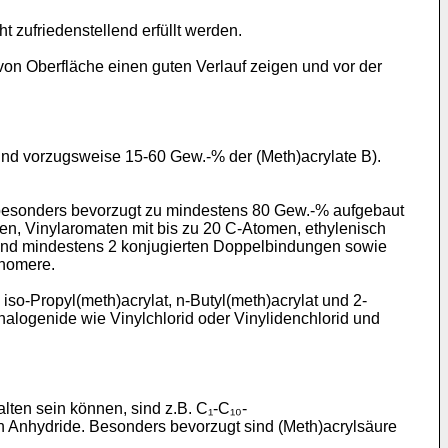
zufriedenstellend erfüllt werden.
on Oberfläche einen guten Verlauf zeigen und vor der
nd vorzugsweise 15-60 Gew.-% der (Meth)acrylate B).
besonders bevorzugt zu mindestens 80 Gew.-% aufgebaut
n, Vinylaromaten mit bis zu 20 C-Atomen, ethylenisch
n und mindestens 2 konjugierten Doppelbindungen sowie
onomere.
iso-Propyl(meth)acrylat, n-Butyl(meth)acrylat und 2-
lhalogenide wie Vinylchlorid oder Vinylidenchlorid und
en sein können, sind z.B. C₁-C₁₀-
en Anhydride. Besonders bevorzugt sind (Meth)acrylsäure