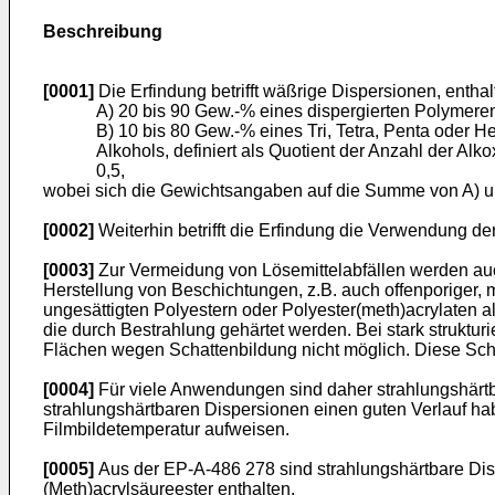
Beschreibung
[0001]
Die Erfindung betrifft wäßrige Dispersionen, entha
A) 20 bis 90 Gew.-% eines dispergierten Polymere
B) 10 bis 80 Gew.-% eines Tri, Tetra, Penta oder H
Alkohols, definiert als Quotient der Anzahl der Al
0,5,
wobei sich die Gewichtsangaben auf die Summe von A) u
[0002]
Weiterhin betrifft die Erfindung die Verwendung de
[0003]
Zur Vermeidung von Lösemittelabfällen werden au
Herstellung von Beschichtungen, z.B. auch offenporiger,
ungesättigten Polyestern oder Polyester(meth)acrylaten 
die durch Bestrahlung gehärtet werden. Bei stark strukturie
Flächen wegen Schattenbildung nicht möglich. Diese Scha
[0004]
Für viele Anwendungen sind daher strahlungshärtba
strahlungshärtbaren Dispersionen einen guten Verlauf hab
Filmbildetemperatur aufweisen.
[0005]
Aus der EP-A-486 278 sind strahlungshärtbare Dis
(Meth)acrylsäureester enthalten.