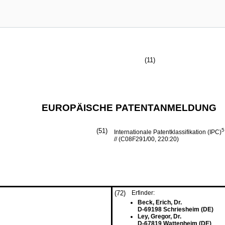
(11)
EUROPÄISCHE PATENTANMELDUNG
(51)
5
Internationale Patentklassifikation (IPC)
// (C08F291/00, 220:20)
(72)
Erfinder:
Beck, Erich, Dr.
D-69198 Schriesheim (DE)
Ley, Gregor, Dr.
D-67819 Wattenheim (DE)