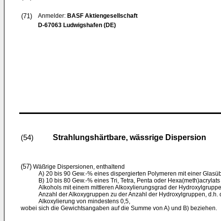
(71)
Anmelder:
BASF Aktiengesellschaft
D-67063 Ludwigshafen (DE)
Strahlungshärtbare, wässrige Dispersion
(54)
(57)
Wäßrige Dispersionen, enthaltend
A) 20 bis 90 Gew.-% eines dispergierten Polymeren mit einer Glas
B) 10 bis 80 Gew.-% eines Tri, Tetra, Penta oder Hexa(meth)acrylats 
Alkohols mit einem mittleren Alkoxylierungsgrad der Hydroxylgruppen
Anzahl der Alkoxygruppen zu der Anzahl der Hydroxylgruppen, d.h. d
Alkoxylierung von mindestens 0,5,
wobei sich die Gewichtsangaben auf die Summe von A) und B) beziehen.