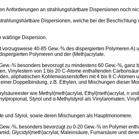
 Anforderungen an strahlungshärtbare Dispersionen noch nicht 
trahlungshärtbare Dispersionen, welche bei der Beschichtung v
e wäßrige Dispersion.
 vorzugsweise 40-85 Gew.-% des dispergierten Polymeren A) u
spergierten Polymeren und der (Meth)acrylate.
 Gew.-% besonders bevorzugt zu mindestens 60 Gew.-%, ganz 
en, Vinylestern von 1 bis 20 C-Atome enthaltenden Carbonsäure
eniden, aliphatischen Kohlenwasserstoffen mit 4 bis 8 C-Atome
 einer Doppelbindung, z.B. Ethylen, und Mischungen dieser M
säureester wie Methyl(meth)acrylat, Ethyl(meth)acrylat, n und 
inylpropionat, Styrol und α-Methylstyrol als Vinylaromaten, Viny
ate und Styrol, sowie deren Mischungen als Hauptmonomere.
w.-%, besonders bevorzugt zu 0-20 Gew.-% im Polymer enthalt
lamid, Glycidyl(meth)acrylat, Maleinsäure, Fumarsäure und der