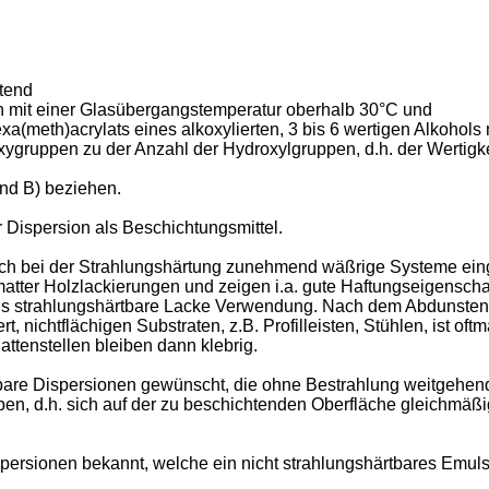
ltend
n mit einer Glasübergangstemperatur oberhalb 30°C und
exa(meth)acrylats eines alkoxylierten, 3 bis 6 wertigen Alkoho
koxygruppen zu der Anzahl der Hydroxylgruppen, d.h. der Wertigk
nd B) beziehen.
r Dispersion als Beschichtungsmittel.
ch bei der Strahlungshärtung zunehmend wäßrige Systeme eing
 matter Holzlackierungen und zeigen i.a. gute Haftungseigensc
als strahlungshärtbare Lacke Verwendung. Nach dem Abdunsten d
rt, nichtflächigen Substraten, z.B. Profilleisten, Stühlen, ist o
ttenstellen bleiben dann klebrig.
re Dispersionen gewünscht, die ohne Bestrahlung weitgehend k
en, d.h. sich auf der zu beschichtenden Oberfläche gleichmäßi
persionen bekannt, welche ein nicht strahlungshärtbares Emuls