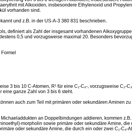
entaerythrit mit Alkoxiden, insbesondere Ethylenoxid und Propyl
kül vorhanden sind.
bekannt und z.B. in der US-A-3 380 831 beschrieben.
ls, definiert als Zahl der insgesamt vorhandenen Alkoxygruppen
mindestens 0,5 und vorzugsweise maximal 20. Besonders bevorzug
r Formel
weise 3 bis 10 C-Atomen, R¹ für eine C₁-C₆-, vorzugsweise C₂-C
r eine ganze Zahl von 3 bis 6 steht.
 können auch zum Teil mit primären oder sekundären Aminen zu 
u Michaeladdukten an Doppelbindungen addieren, kommen z.B. h
Aminoethyl)-morpholin sowie primäre oder sekundäre Amine, die
he primäre oder sekundäre Amine, die durch ein oder zwei C₁-C₆-