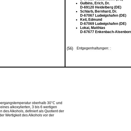
Gulbins, Erich, Dr.
D-69120 Heidelberg (DE)
Schlarb, Bernhard, Dr.
D-67067 Ludwigshafen (DE)
Keil, Edmund
D-67069 Ludwigshafen (DE)
Lokai, Matthias
D-67677 Enkenbach-Alsenborn
(56)
Entgegenhaltungen: :
übergangstemperatur oberhalb 30°C und
eines alkoxylierten, 3 bis 6 wertigen
 des Alkohols, definiert als Quotient der
er Wertigkeit des Alkohols vor der