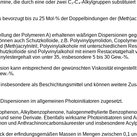
mine, die durch eine oder zwei C₁-C₄-Alkylgruppen substituier
 bevorzugt bis zu 25 Mol-% der Doppelbindungen der (Meth)acr
tellung der Polymeren A) erhaltenen wäßrigen Dispersionen g
önnen auch Schutzkolloide, z.B. Polyvinylpyrrolidon, Copolymeri
 (Meth)acrylnitril, Polyvinylalkohole mit unterschiedlichem Re
utzkolloide sind Polyvinylalkohol mit einem Restacetatgehalt 
nylestergehalt von unter 35, insbesondere 5 bis 30 Gew.-%.
ion kann entsprechend der gewünschten Viskosität eingestellt w
Gew.-%.
sbesondere als Beschichtungsmittel und können weitere Zusätze
Dispersionen im allgemeinen Photoinitiatoren zugesetzt.
nzophenon, Alkylbenzophenone, halogenmethylierte Benzophen
nd seine Derivate. Ebenfalls wirksame Photoinitiatoren sind An
hinon und Anthrachinoncarbonsäureester und insbesondere Acyl
eck der erfindungsgemäßen Massen in Mengen zwischen 0,1 un