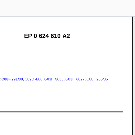
EP 0 624 610 A2
:
C08F
291/00
,
C09D
4/06
,
G03F
7/033
,
G03F
7/027
,
C08F
265/06