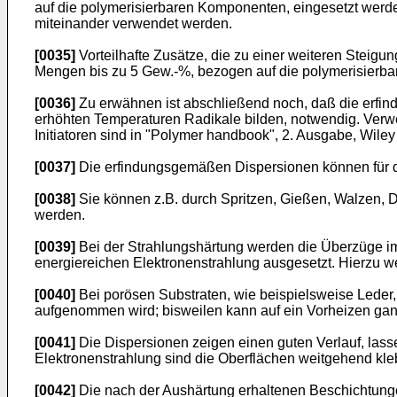
auf die polymerisierbaren Komponenten, eingesetzt werden
miteinander verwendet werden.
[0035]
Vorteilhafte Zusätze, die zu einer weiteren Steigun
Mengen bis zu 5 Gew.-%, bezogen auf die polymerisierb
[0036]
Zu erwähnen ist abschließend noch, daß die erfind
erhöhten Temperaturen Radikale bilden, notwendig. Verwen
Initiatoren sind in "Polymer handbook", 2. Ausgabe, Wile
[0037]
Die erfindungsgemäßen Dispersionen können für d
[0038]
Sie können z.B. durch Spritzen, Gießen, Walzen, Dr
werden.
[0039]
Bei der Strahlungshärtung werden die Überzüge im 
energiereichen Elektronenstrahlung ausgesetzt. Hierzu w
[0040]
Bei porösen Substraten, wie beispielsweise Leder,
aufgenommen wird; bisweilen kann auf ein Vorheizen gan
[0041]
Die Dispersionen zeigen einen guten Verlauf, lass
Elektronenstrahlung sind die Oberflächen weitgehend kleb
[0042]
Die nach der Aushärtung erhaltenen Beschichtunge