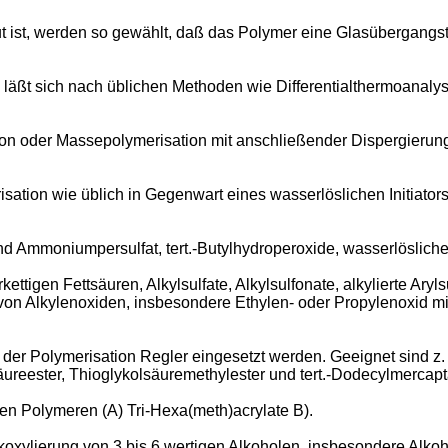
ist, werden so gewählt, daß das Polymer eine Glasübergangs
ßt sich nach üblichen Methoden wie Differentialthermoanalyse 
on oder Massepolymerisation mit anschließender Dispergierun
tion wie üblich in Gegenwart eines wasserlöslichen Initiator
 und Ammoniumpersulfat, tert.-Butylhydroperoxide, wasserlöslic
ttigen Fettsäuren, Alkylsulfate, Alkylsulfonate, alkylierte Aryl
 Alkylenoxiden, insbesondere Ethylen- oder Propylenoxid mit 
der Polymerisation Regler eingesetzt werden. Geeignet sind z
äureester, Thioglykolsäuremethylester und tert.-Dodecylmercapt
n Polymeren (A) Tri-Hexa(meth)acrylate B).
lkoxylierung von 3 bis 6 wertigen Alkoholen, insbesondere Alkoh