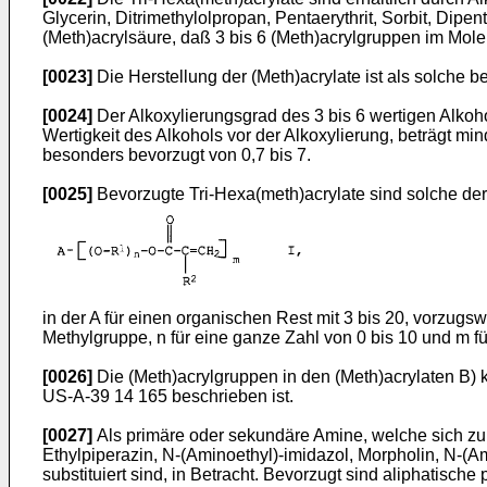
Glycerin, Ditrimethylolpropan, Pentaerythrit, Sorbit, Dip
(Meth)acrylsäure, daß 3 bis 6 (Meth)acrylgruppen im Mole
[0023]
Die Herstellung der (Meth)acrylate ist als solche 
[0024]
Der Alkoxylierungsgrad des 3 bis 6 wertigen Alkoho
Wertigkeit des Alkohols vor der Alkoxylierung, beträgt 
besonders bevorzugt von 0,7 bis 7.
[0025]
Bevorzugte Tri-Hexa(meth)acrylate sind solche de
in der A für einen organischen Rest mit 3 bis 20, vorzugs
Methylgruppe, n für eine ganze Zahl von 0 bis 10 und m fü
[0026]
Die (Meth)acrylgruppen in den (Meth)acrylaten B)
US-A-39 14 165 beschrieben ist.
[0027]
Als primäre oder sekundäre Amine, welche sich z
Ethylpiperazin, N-(Aminoethyl)-imidazol, Morpholin, N-(
substituiert sind, in Betracht. Bevorzugt sind aliphatisc