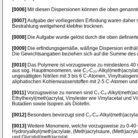
[0006]
Mit diesen Dispersionen können die oben genannten
[0007]
Aufgabe der vorliegenden Erfindung waren daher s
Bestrahlung weitgehend klebfrei trocknen.
[0008]
Die Aufgabe wurde gelöst durch die oben definiert
[0009]
Die erfindungsgemäße, wäßrige Dispersion enthält
Die Gewichtsangaben beziehen sich auf die Summe des di
[0010]
Das Polymere ist vorzugsweise zu mindestens 40
aus sog. Hauptmonomeren, wie C₁-C₂₀-Alkyl(meth)acrylat
ungesättigten Nitrilen mit 3 bis 6 C-Atomen, Vinylhalog
aliphatischen Kohlenwasserstoffen mit 2-5 C-Atomen und
[0011]
Vorzugsweise zu nennen sind C₁-C₈-Alkyl(meth)acryl
Ethylhexyl(meth)acrylat, Vinylester wie Vinylacetat und V
Butadien sowie Isopren als Diolefin.
[0012]
Besonders bevorzugt sind C₁-C₈-Alkyl(meth)acryl
[0013]
Weitere Monomere, welche vorzugsweise zu 0-40 Ge
Hydroryalkyl(meth)acrylate, (Meth)acrylsäure, (Meth)acry
und Glycidyl(meth)acrylat.