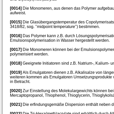
[0014]
Die Monomeren, aus denen das Polymer aufgebaut 
aufweist.
[0015]
Die Glasübergangstemperatur des Copolymerisats lä
3418/82, sog. "midpoint temperature") bestimmen.
[0016]
Das Polymer kann z.B. durch Lösungspolymerisati
Emulsionspolymerisation in Wasser hergestellt werden.
[0017]
Die Monomeren können bei der Emulsionspolymerisa
polymerisiert werden.
[0018]
Geeignete Initiatoren sind z.B. Natrium-, Kalium-
[0019]
Als Emulgatoren dienen z.B. Alkalisalze von längerke
weiteren kommen als Emulgatoren Umsetzungsprodukte von
in Betracht.
[0020]
Zur Einstellung des Molekulargewichts können bei 
Mercaptopropanol, Thiophenol, Thioglycerin, Thioglykols
[0021]
Die erfindungsgemäße Dispersion enthält neben de
[0022]
Die Tri-Hexa(meth)acrylate sind erhältlich durch A