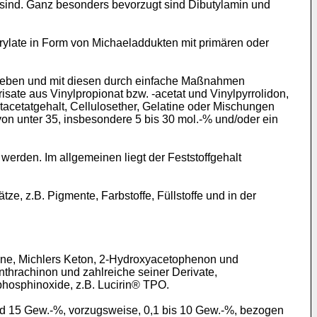
t sind. Ganz besonders bevorzugt sind Dibutylamin und
ylate in Form von Michaeladdukten mit primären oder
egeben und mit diesen durch einfache Maßnahmen
sate aus Vinylpropionat bzw. -acetat und Vinylpyrrolidon,
stacetatgehalt, Cellulosether, Gelatine oder Mischungen
von unter 35, insbesondere 5 bis 30 mol.-% und/oder ein
erden. Im allgemeinen liegt der Feststoffgehalt
, z.B. Pigmente, Farbstoffe, Füllstoffe und in der
one, Michlers Keton, 2-Hydroxyacetophenon und
thrachinon und zahlreiche seiner Derivate,
phosphinoxide, z.B. Lucirin® TPO.
d 15 Gew.-%, vorzugsweise, 0,1 bis 10 Gew.-%, bezogen