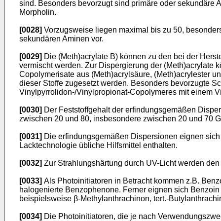
sind. Besonders bevorzugt sind primäre oder sekundäre A
Morpholin.
[0028]
Vorzugsweise liegen maximal bis zu 50, besonders
sekundären Aminen vor.
[0029]
Die (Meth)acrylate B) können zu den bei der Hers
vermischt werden. Zur Dispergierung der (Meth)acrylate k
Copolymerisate aus (Meth)acrylsäure, (Meth)acrylester und
dieser Stoffe zugesetzt werden. Besonders bevorzugte Sch
Vinylpyrrolidon-/Vinylpropionat-Copolymeres mit einem Vi
[0030]
Der Feststoffgehalt der erfindungsgemäßen Dispers
zwischen 20 und 80, insbesondere zwischen 20 und 70 
[0031]
Die erfindungsgemäßen Dispersionen eignen sich in
Lacktechnologie übliche Hilfsmittel enthalten.
[0032]
Zur Strahlungshärtung durch UV-Licht werden den 
[0033]
Als Photoinitiatoren in Betracht kommen z.B. Be
halogenierte Benzophenone. Ferner eignen sich Benzoin u
beispielsweise β-Methylanthrachinon, tert.-Butylanthrac
[0034]
Die Photoinitiatoren, die je nach Verwendungszw