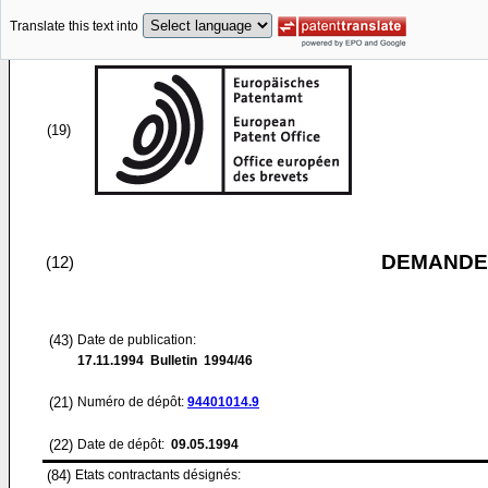
Translate this text into
(19)
DEMANDE
(12)
(43)
Date de publication:
17.11.1994
Bulletin 1994/46
(21)
Numéro de dépôt:
94401014.9
(22)
Date de dépôt:
09.05.1994
(84)
Etats contractants désignés: