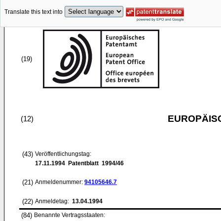
Translate this text into
(19)
EUROPÄIS
(12)
(43)
Veröffentlichungstag:
17.11.1994
Patentblatt 1994/46
(21)
Anmeldenummer:
94105646.7
(22)
Anmeldetag:
13.04.1994
(84)
Benannte Vertragsstaaten: