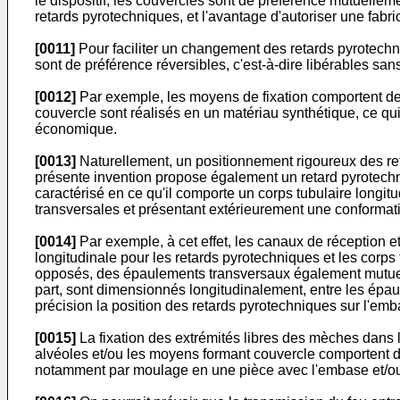
le dispositif, les couvercles sont de préférence mutuelleme
retards pyrotechniques, et l'avantage d'autoriser une fab
[0011]
Pour faciliter un changement des retards pyrotechn
sont de préférence réversibles, c'est-à-dire libérables sa
[0012]
Par exemple, les moyens de fixation comportent de
couvercle sont réalisés en un matériau synthétique, ce qu
économique.
[0013]
Naturellement, un positionnement rigoureux des re
présente invention propose également un retard pyrotechniq
caractérisé en ce qu'il comporte un corps tubulaire longit
transversales et présentant extérieurement une conformat
[0014]
Par exemple, à cet effet, les canaux de réception
longitudinale pour les retards pyrotechniques et les cor
opposés, des épaulements transversaux également mutuelle
part, sont dimensionnés longitudinalement, entre les épaul
précision la position des retards pyrotechniques sur l'emba
[0015]
La fixation des extrémités libres des mèches dans l
alvéoles et/ou les moyens formant couvercle comportent de
notamment par moulage en une pièce avec l'embase et/ou