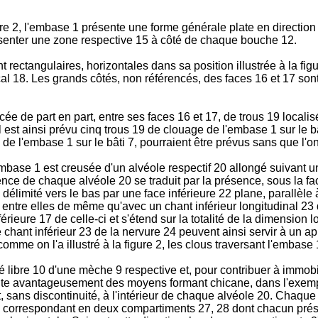
figure 2, l'embase 1 présente une forme générale plate en direction
résenter une zone respective 15 à côté de chaque bouche 12.
rectangulaires, horizontales dans sa position illustrée à la figu
al 18. Les grands côtés, non référencés, des faces 16 et 17 sont 
cée de part en part, entre ses faces 16 et 17, de trous 19 loca
l est ainsi prévu cinq trous 19 de clouage de l'embase 1 sur le bâ
e l'embase 1 sur le bâti 7, pourraient être prévus sans que l'on
ase 1 est creusée d'un alvéole respectif 20 allongé suivant une
ce de chaque alvéole 20 se traduit par la présence, sous la fac
élimité vers le bas par une face inférieure 22 plane, parallèle à
 entre elles de même qu'avec un chant inférieur longitudinal 23
érieure 17 de celle-ci et s'étend sur la totalité de la dimension
le chant inférieur 23 de la nervure 24 peuvent ainsi servir à un a
comme on l'a illustré à la figure 2, les clous traversant l'embase
 libre 10 d'une mèche 9 respective et, pour contribuer à immobil
ente avantageusement des moyens formant chicane, dans l'exemple
 sans discontinuité, à l'intérieur de chaque alvéole 20. Chaque
0 correspondant en deux compartiments 27, 28 dont chacun prése