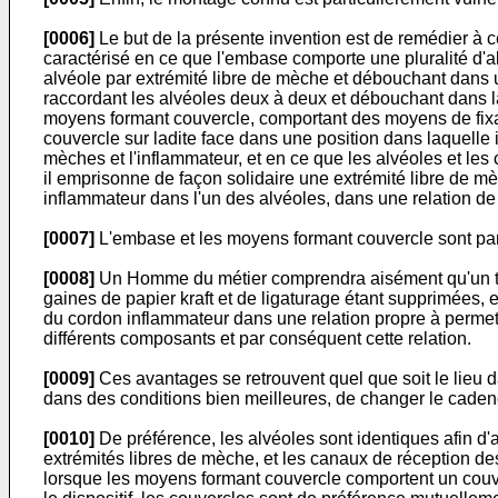
[0006]
Le but de la présente invention est de remédier à c
caractérisé en ce que l'embase comporte une pluralité d'a
alvéole par extrémité libre de mèche et débouchant dans 
raccordant les alvéoles deux à deux et débouchant dans la
moyens formant couvercle, comportant des moyens de fixat
couvercle sur ladite face dans une position dans laquelle
mèches et l'inflammateur, et en ce que les alvéoles et les 
il emprisonne de façon solidaire une extrémité libre de 
inflammateur dans l'un des alvéoles, dans une relation de
[0007]
L'embase et les moyens formant couvercle sont par
[0008]
Un Homme du métier comprendra aisément qu'un tel
gaines de papier kraft et de ligaturage étant supprimées, e
du cordon inflammateur dans une relation propre à permett
différents composants et par conséquent cette relation.
[0009]
Ces avantages se retrouvent quel que soit le lieu dan
dans des conditions bien meilleures, de changer le cadence
[0010]
De préférence, les alvéoles sont identiques afin d'a
extrémités libres de mèche, et les canaux de réception de
lorsque les moyens formant couvercle comportent un couver