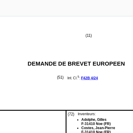
(11)
DEMANDE DE BREVET EUROPEEN
(51)
5
Int. Cl.
:
F42B
4/24
(72)
Inventeurs:
Adolphe, Gilles
F-31410 Noe (FR)
Costes, Jean-Pierre
F-31410 Noe (FR)