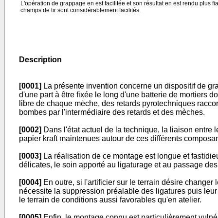
L'opération de grappage en est facilitée et son résultat en est rendu plus f
champs de tir sont considérablement facilités.
Description
[0001]
La présente invention concerne un dispositif de g
d'une part à être fixée le long d'une batterie de mortiers d
libre de chaque mèche, des retards pyrotechniques raccor
bombes par l'intermédiaire des retards et des mèches.
[0002]
Dans l'état actuel de la technique, la liaison entr
papier kraft maintenues autour de ces différents composants 
[0003]
La réalisation de ce montage est longue et fastidi
délicates, le soin apporté au ligaturage et au passage de
[0004]
En outre, si l'artificier sur le terrain désire chan
nécessite la suppression préalable des ligatures puis leur
le terrain de conditions aussi favorables qu'en atelier.
[0005]
Enfin, le montage connu est particulièrement vulnér