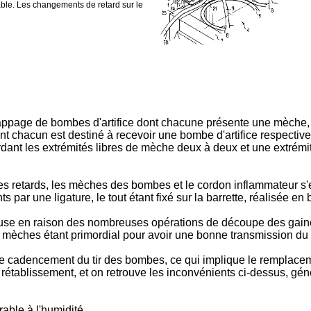
iable. Les changements de retard sur le
rappage de bombes d'artifice dont chacune présente une mèche
ont chacun est destiné à recevoir une bombe d'artifice respective
dant les extrémités libres de mèche deux à deux et une extrémit
e les retards, les mèches des bombes et le cordon inflammateur s
par une ligature, le tout étant fixé sur la barrette, réalisée en 
euse en raison des nombreuses opérations de découpe des gaines 
s mèches étant primordial pour avoir une bonne transmission du 
ger le cadencement du tir des bombes, ce qui implique le remplac
 rétablissement, et on retrouve les inconvénients ci-dessus, gén
able à l'humidité.