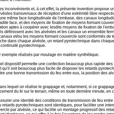
es inconvénients et, à cet effet, la présente invention propose 
lvéoles transversaux de réception d'une extrémité libre respecti
une même face longitudinale de l'embase, des canaux longitudin
dite face, et des moyens de fixation de moyens formant couvercl
ion aptes à coopérer avec lesdits moyens de fixation de l'emb
 ils définissent avec les alvéoles et les canaux un ensemble fer
canaux et/ou les moyens formant couvercle sont conformés de tell
mèche dans chaque alvéole, un retard pyrotechnique dans chaque 
 continuité pyrotechnique.
 exemple réalisés par moulage en matière synthétique.
 dispositif permette une confection beaucoup plus rapide des
t qu'il soit beaucoup plus facile de disposer les retards pyrotech
re une bonne transmission du feu entre eux, la position des al
s lequel on réalise le grappage et, notamment, si ce grappage s'e
ment du tir sur le terrain, même en toute dernière minute, en co
ssurer une identité des conditions de transmission de feu entre l
s retards pyrotechniques sont identiques, pour faciliter une int
cle par alvéole, ce qui facilite un montage progressif des reta