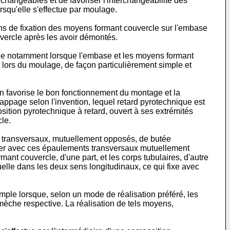
erchangeables et de favoriser l'interchangeabilité des
rsqu'elle s'effectue par moulage.
ens de fixation des moyens formant couvercle sur l'embase
uvercle après les avoir démontés.
ble notamment lorsque l'embase et les moyens formant
 lors du moulage, de façon particulièrement simple et
n favorise le bon fonctionnement du montage et la
appage selon l'invention, lequel retard pyrotechnique est
sition pyrotechnique à retard, ouvert à ses extrémités
le.
s transversaux, mutuellement opposés, de butée
érer avec ces épaulements transversaux mutuellement
 couvercle, d'une part, et les corps tubulaires, d'autre
uelle dans les deux sens longitudinaux, ce qui fixe avec
imple lorsque, selon un mode de réalisation préféré, les
mèche respective. La réalisation de tels moyens,