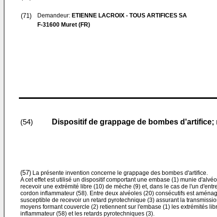
(71)
Demandeur:
ETIENNE LACROIX - TOUS ARTIFICES SA
F-31600 Muret (FR)
Dispositif de grappage de bombes d'artifice; r
(54)
(57)
La présente invention concerne le grappage des bombes d'artifice.
A cet effet est utilisé un dispositif comportant une embase (1) munie d'alvé
recevoir une extrémité libre (10) de mèche (9) et, dans le cas de l'un d'entr
cordon inflammateur (58). Entre deux alvéoles (20) consécutifs est aménag
susceptible de recevoir un retard pyrotechnique (3) assurant la transmissio
moyens formant couvercle (2) retiennent sur l'embase (1) les extrémités li
inflammateur (58) et les retards pyrotechniques (3).