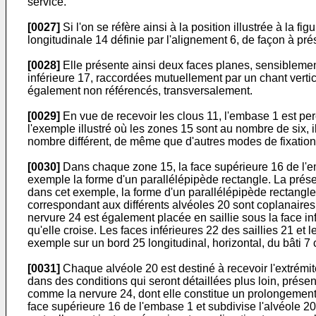
service.
[0027]
Si l'on se réfère ainsi à la position illustrée à la 
longitudinale 14 définie par l'alignement 6, de façon à p
[0028]
Elle présente ainsi deux faces planes, sensiblement 
inférieure 17, raccordées mutuellement par un chant vertic
également non référencés, transversalement.
[0029]
En vue de recevoir les clous 11, l'embase 1 est per
l'exemple illustré où les zones 15 sont au nombre de six, i
nombre différent, de même que d'autres modes de fixation d
[0030]
Dans chaque zone 15, la face supérieure 16 de l'emb
exemple la forme d'un parallélépipède rectangle. La présen
dans cet exemple, la forme d'un parallélépipède rectangle d
correspondant aux différents alvéoles 20 sont coplanaires
nervure 24 est également placée en saillie sous la face inf
qu'elle croise. Les faces inférieures 22 des saillies 21 et 
exemple sur un bord 25 longitudinal, horizontal, du bâti 7 
[0031]
Chaque alvéole 20 est destiné à recevoir l'extrémité
dans des conditions qui seront détaillées plus loin, prés
comme la nervure 24, dont elle constitue un prolongement,
face supérieure 16 de l'embase 1 et subdivise l'alvéole 2