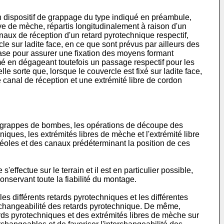
un dispositif de grappage du type indiqué en préambule,
ve de mèche, répartis longitudinalement à raison d'un
aux de réception d'un retard pyrotechnique respectif,
e sur ladite face, en ce que sont prévus par ailleurs des
ase pour assurer une fixation des moyens formant
mé en dégageant toutefois un passage respectif pour les
e sorte que, lorsque le couvercle est fixé sur ladite face,
canal de réception et une extrémité libre de cordon
 grappes de bombes, les opérations de découpe des
niques, les extrémités libres de mèche et l'extrémité libre
véoles et des canaux prédéterminant la position de ces
ffectue sur le terrain et il est en particulier possible,
nservant toute la fiabilité du montage.
es différents retards pyrotechniques et les différentes
erchangeabilité des retards pyrotechnique. De même,
rds pyrotechniques et des extrémités libres de mèche sur