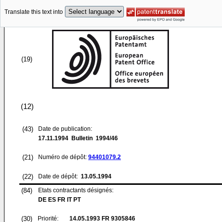
Translate this text into
(19)
(12)
(43)
Date de publication:
17.11.1994
Bulletin 1994/46
(21)
Numéro de dépôt:
94401079.2
(22)
Date de dépôt:
13.05.1994
(84)
Etats contractants désignés:
DE ES FR IT PT
(30)
Priorité:
14.05.1993
FR 9305846