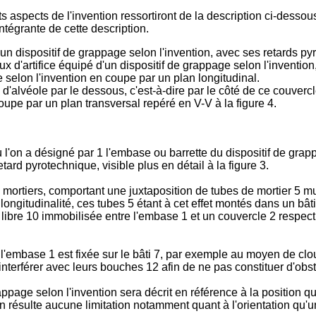
s aspects de l'invention ressortiront de la description ci-dessou
ntégrante de cette description.
un dispositif de grappage selon l'invention, avec ses retards py
ux d'artifice équipé d'un dispositif de grappage selon l'invention, 
 selon l'invention en coupe par un plan longitudinal.
d'alvéole par le dessous, c'est-à-dire par le côté de ce couvercl
pe par un plan transversal repéré en V-V à la figure 4.
ù l'on a désigné par 1 l'embase ou barrette du dispositif de grap
etard pyrotechnique, visible plus en détail à la figure 3.
 de mortiers, comportant une juxtaposition de tubes de mortier 5 
 longitudinalité, ces tubes 5 étant à cet effet montés dans un 
ibre 10 immobilisée entre l'embase 1 et un couvercle 2 respectif 
 l'embase 1 est fixée sur le bâti 7, par exemple au moyen de cl
interférer avec leurs bouches 12 afin de ne pas constituer d'obs
age selon l'invention sera décrit en référence à la position qu'i
n'en résulte aucune limitation notamment quant à l'orientation qu'