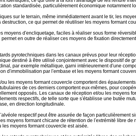
nt identiques, ce qui offre à la fois l'avantage de les rendre int
rication standardisée, particulièrement économique notamment lo
iques sur le terrain, même immédiatement avant le tir, les moy
ns destruction, ce qui permet de réutiliser les moyens formant co
s moyens d'encliquetage, faciles à réaliser sous forme réversi
i permet en outre de réaliser ces moyens de fixation directement
tards pyrotechniques dans les canaux prévus pour leur réceptio
ue destiné à être utilisé conjointement avec le dispositif de gr
udinal, par exemple métallique, garni intérieurement d'une compo
ion d'immobilisation par l'embase et les moyens formant couverc
 et/ou les moyens formant couvercle comportent des épaulement
ps tubulaires de ces derniers comportent eux-mêmes, pour coop
ment opposés. Les canaux de réception et/ou les moyens formant
ements respectifs, de telle sorte que s'établisse une butée mut
se, en direction longitudinale.
'alvéole respectif peut être assurée de façon particulièrement s
s moyens formant chicane de rétention de l'extrémité libre de 
 les moyens formant couvercle est aisée.