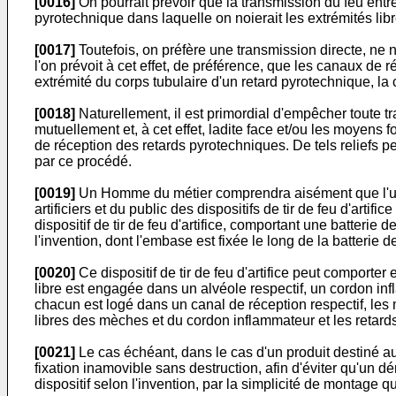
[0016]
On pourrait prévoir que la transmission du feu entre
pyrotechnique dans laquelle on noierait les extrémités lib
[0017]
Toutefois, on préfère une transmission directe, ne
l'on prévoit à cet effet, de préférence, que les canaux d
extrémité du corps tubulaire d'un retard pyrotechnique, la
[0018]
Naturellement, il est primordial d'empêcher toute tr
mutuellement et, à cet effet, ladite face et/ou les moyens
de réception des retards pyrotechniques. De tels reliefs 
par ce procédé.
[0019]
Un Homme du métier comprendra aisément que l'utili
artificiers et du public des dispositifs de tir de feu d'art
dispositif de tir de feu d'artifice, comportant une batteri
l'invention, dont l'embase est fixée le long de la batterie d
[0020]
Ce dispositif de tir de feu d'artifice peut comport
libre est engagée dans un alvéole respectif, un cordon in
chacun est logé dans un canal de réception respectif, les 
libres des mèches et du cordon inflammateur et les retard
[0021]
Le cas échéant, dans le cas d'un produit destiné a
fixation inamovible sans destruction, afin d'éviter qu'u
dispositif selon l'invention, par la simplicité de montage 