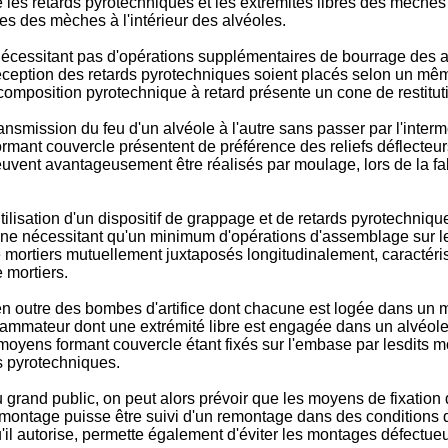
 les retards pyrotechniques et les extrémités libres des mèches 
res des mèches à l'intérieur des alvéoles.
 nécessitant pas d'opérations supplémentaires de bourrage des
e réception des retards pyrotechniques soient placés selon un m
 composition pyrotechnique à retard présente un cone de restitut
ansmission du feu d'un alvéole à l'autre sans passer par l'inter
 formant couvercle présentent de préférence des reliefs déflecte
peuvent avantageusement être réalisés par moulage, lors de la 
sation d'un dispositif de grappage et de retards pyrotechniques
ifice ne nécessitant qu'un minimum d'opérations d'assemblage sur l
e de mortiers mutuellement juxtaposés longitudinalement, caractér
e mortiers.
er en outre des bombes d'artifice dont chacune est logée dans un 
flammateur dont une extrémité libre est engagée dans un alvéole,
moyens formant couvercle étant fixés sur l'embase par lesdits mo
s pyrotechniques.
u grand public, on peut alors prévoir que les moyens de fixatio
n démontage puisse être suivi d'un remontage dans des condition
qu'il autorise, permette également d'éviter les montages défectue