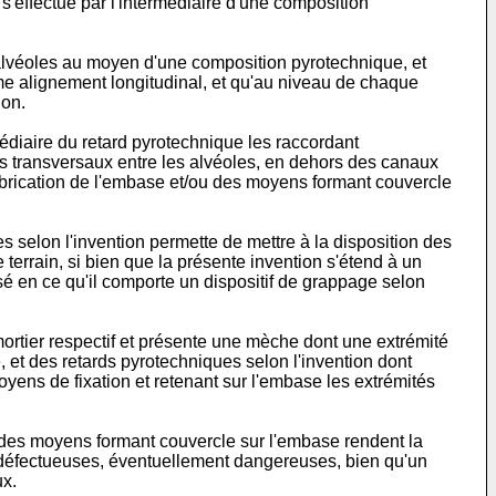
s'effectue par l'intermédiaire d'une composition
 alvéoles au moyen d'une composition pyrotechnique, et
ême alignement longitudinal, et qu'au niveau de chaque
ion.
médiaire du retard pyrotechnique les raccordant
urs transversaux entre les alvéoles, en dehors des canaux
fabrication de l'embase et/ou des moyens formant couvercle
 selon l'invention permette de mettre à la disposition des
e terrain, si bien que la présente invention s'étend à un
isé en ce qu'il comporte un dispositif de grappage selon
mortier respectif et présente une mèche dont une extrémité
 et des retards pyrotechniques selon l'invention dont
yens de fixation et retenant sur l'embase les extrémités
n des moyens formant couvercle sur l'embase rendent la
s défectueuses, éventuellement dangereuses, bien qu'un
ux.