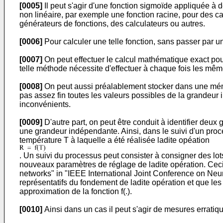
[0005]
Il peut s'agir d'une fonction sigmoïde appliquée à 
non linéaire, par exemple une fonction racine, pour des c
générateurs de fonctions, des calculateurs ou autres.
[0006]
Pour calculer une telle fonction, sans passer par un
[0007]
On peut effectuer le calcul mathématique exact po
telle méthode nécessite d'effectuer à chaque fois les mê
[0008]
On peut aussi préalablement stocker dans une mémoi
pas assez fin toutes les valeurs possibles de la grandeur
inconvénients.
[0009]
D'autre part, on peut être conduit à identifier de
une grandeur indépendante. Ainsi, dans le suivi d'un proc
température T à laquelle a été réalisée ladite opéation
. Un suivi du processus peut consister à consigner des lot
nouveaux paramètres de réglage de ladite opération. Ceci 
networks" in "IEEE International Joint Conference on Ne
représentatifs du fondement de ladite opération et que le
approximation de la fonction f(.).
[0010]
Ainsi dans un cas il peut s'agir de mesures erratiq