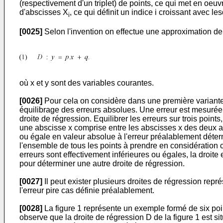
(respectivement d'un triplet) de points, ce qui met en oeu
d'abscisses X
, ce qui définit un indice i croissant avec 
i
[0025]
Selon l'invention on effectue une approximation de l
où x et y sont des variables courantes.
[0026]
Pour cela on considère dans une première variante t
équilibrage des erreurs absolues. Une erreur est mesurée p
droite de régression. Equilibrer les erreurs sur trois poin
une abscisse x comprise entre les abscisses x des deux autr
ou égale en valeur absolue à l'erreur préalablement détermi
l'ensemble de tous les points à prendre en considération c'
erreurs sont effectivement inférieures ou égales, la droi
pour déterminer une autre droite de régression.
[0027]
Il peut exister plusieurs droites de régression rep
l'erreur pire cas définie préalablement.
[0028]
La figure 1 représente un exemple formé de six poin
observe que la droite de régression D de la figure 1 est si