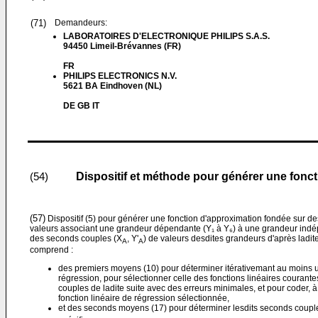
(71)
Demandeurs:
LABORATOIRES D'ELECTRONIQUE PHILIPS S.A.S.
94450 Limeil-Brévannes (FR)
FR
PHILIPS ELECTRONICS N.V.
5621 BA Eindhoven (NL)
DE GB IT
Dispositif et méthode pour générer une fonc
(54)
(57)
Dispositif (5) pour générer une fonction d'approximation fondée sur des
valeurs associant une grandeur dépendante (Y₁ à Y₆) à une grandeur indép
des seconds couples (X
, Y'
) de valeurs desdites grandeurs d'après ladite
A
A
comprend :
des premiers moyens (10) pour déterminer itérativemant au moins u
régression, pour sélectionner celle des fonctions linéaires courantes
couples de ladite suite avec des erreurs minimales, et pour coder, à 
fonction linéaire de régression sélectionnée,
et des seconds moyens (17) pour déterminer lesdits seconds coupl