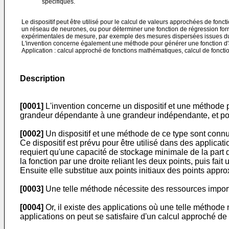
spécifiques.
Le dispositif peut être utilisé pour le calcul de valeurs approchées de fo
un réseau de neurones, ou pour déterminer une fonction de régression fo
expérimentales de mesure, par exemple des mesures dispersées issues du s
L'invention concerne également une méthode pour générer une fonction d'
Application : calcul approché de fonctions mathématiques, calcul de foncti
Description
[0001]
L'invention concerne un dispositif et une méthode 
grandeur dépendante à une grandeur indépendante, et pour
[0002]
Un dispositif et une méthode de ce type sont connus
Ce dispositif est prévu pour être utilisé dans des applicat
requiert qu'une capacité de stockage minimale de la part d'u
la fonction par une droite reliant les deux points, puis fa
Ensuite elle substitue aux points initiaux des points approx
[0003]
Une telle méthode nécessite des ressources import
[0004]
Or, il existe des applications où une telle méthode
applications on peut se satisfaire d'un calcul approché de