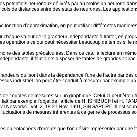
des potentiels neuronaux délivrés par au moins un neurone dans 
alculs de distances entre des états de neurones. Les applicatio
e fonction d'approximation, on peut utiliser différentes manières
ur chaque valeur de la grandeur indépendante à traiter, en pr
mes opérations ce qui peut nécessiter beaucoup de temps si le n
re des tables précalculées. Dans ce cas, la lecture en mémoire
 indépendante, il faut alors disposer de tables de grandes capa
ux grandeurs qui sont dans la dépendance l'une de l'autre par d
essus industriel, on peut être conduit à mesurer par exemple un
s de couples de mesures sur un graphique. Celui-ci peut être ut
fait par exemple l'objet de l'article de H. ISHIBUCHI et H. TA
ural Networks", vol. 2, 18-21 Nov. 1991, SINGAPORE. Il est sou
s fluctuations de mesures inhérentes à ce genre de processus so
ues ou entachées d'erreurs que l'on désire représenter par une f