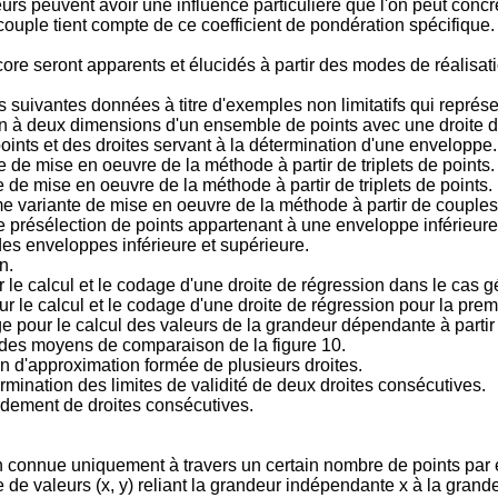
s peuvent avoir une influence particulière que l'on peut concr
couple tient compte de ce coefficient de pondération spécifique.
core seront apparents et élucidés à partir des modes de réalisati
 suivantes données à titre d'exemples non limitatifs qui représe
on à deux dimensions d'un ensemble de points avec une droite d
ints et des droites servant à la détermination d'une enveloppe.
de mise en oeuvre de la méthode à partir de triplets de points.
de mise en oeuvre de la méthode à partir de triplets de points.
me variante de mise en oeuvre de la méthode à partir de couples
e présélection de points appartenant à une enveloppe inférieur
es enveloppes inférieure et supérieure.
n.
 le calcul et le codage d'une droite de régression dans le cas g
r le calcul et le codage d'une droite de régression pour la prem
ge pour le calcul des valeurs de la grandeur dépendante à parti
 des moyens de comparaison de la figure 10.
on d'approximation formée de plusieurs droites.
mination des limites de validité de deux droites consécutives.
rdement de droites consécutives.
n connue uniquement à travers un certain nombre de points par e
de valeurs (x, y) reliant la grandeur indépendante x à la grandeu