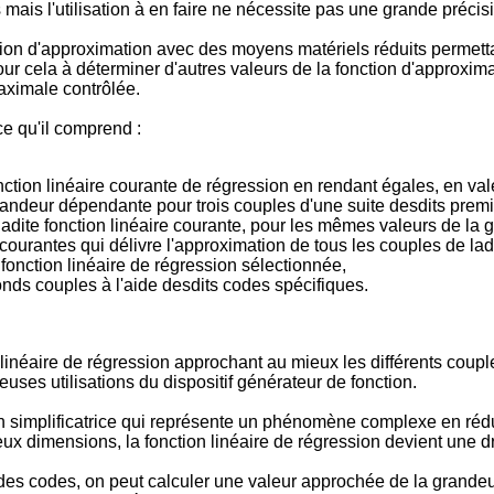
ais l'utilisation à en faire ne nécessite pas une grande précisio
tion d'approximation avec des moyens matériels réduits permett
our cela à déterminer d'autres valeurs de la fonction d'approxim
aximale contrôlée.
ce qu'il comprend :
ction linéaire courante de régression en rendant égales, en va
andeur dépendante pour trois couples d'une suite desdits prem
adite fonction linéaire courante, pour les mêmes valeurs de la
 courantes qui délivre l'approximation de tous les couples de la
 fonction linéaire de régression sélectionnée,
nds couples à l'aide desdits codes spécifiques.
néaire de régression approchant au mieux les différents couple
ses utilisations du dispositif générateur de fonction.
n simplificatrice qui représente un phénomène complexe en réduis
x dimensions, la fonction linéaire de régression devient une dr
r des codes, on peut calculer une valeur approchée de la grandeu