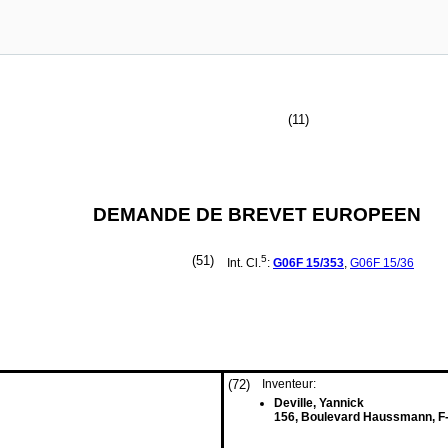
(11)
DEMANDE DE BREVET EUROPEEN
(51)
5
Int. Cl.
:
G06F
15/353
,
G06F
15/36
(72)
Inventeur:
Deville, Yannick
156, Boulevard Haussmann, F-