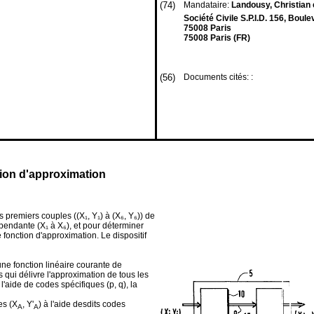
(74)
Mandataire:
Landousy, Christian e
Société Civile S.P.I.D. 156, Bo
75008 Paris
75008 Paris (FR)
(56)
Documents cités: :
tion d'approximation
 premiers couples ((X₁, Y₁) à (X₆, Y₆)) de
endante (X₁ à X₆), et pour déterminer
 fonction d'approximation. Le dispositif
ne fonction linéaire courante de
 qui délivre l'approximation de tous les
l'aide de codes spécifiques (p, q), la
es (X
, Y'
) à l'aide desdits codes
A
A