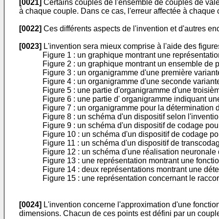
[0021]
Certains couples de l'ensemble de couples de valeur
à chaque couple. Dans ce cas, l'erreur affectée à chaque 
[0022]
Ces différents aspects de l'invention et d'autres en
[0023]
L'invention sera mieux comprise à l'aide des figures
Figure 1 : un graphique montrant une représentati
Figure 2 : un graphique montrant un ensemble de po
Figure 3 : un organigramme d'une première variante 
Figure 4 : un organigramme d'une seconde variante 
Figure 5 : une partie d'organigramme d'une troisiè
Figure 6 : une partie d' organigramme indiquant un
Figure 7 : un organigramme pour la détermination d
Figure 8 : un schéma d'un dispositif selon l'inventio
Figure 9 : un schéma d'un dispositif de codage pour
Figure 10 : un schéma d'un dispositif de codage pou
Figure 11 : un schéma d'un dispositif de transcoda
Figure 12 : un schéma d'une réalisation neuronale
Figure 13 : une représentation montrant une foncti
Figure 14 : deux représentations montrant une déter
Figure 15 : une représentation concernant le racco
[0024]
L'invention concerne l'approximation d'une fonctio
dimensions. Chacun de ces points est défini par un couple 