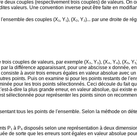
vre deux couples (respectivement trois couples) de valeurs. On o
lesdites valeurs. Une convention inverse peut être faite en modif
'ensemble des couples (X₁, Y₁), (X₂, Y₂)... par une droite de ré
rois couples de valeurs, par exemple (X₃, Y₃), (X₄, Y₄), (X₅, Y₅
ar la différence apparaissant, pour une abscisse x donnée, entr
ts, consiste à avoir trois erreurs égales en valeur absolue avec 
es points. Puis on examine si pour les points restants de l'ense
née pour les trois points sélectionnés. Ceci découle du fait que 
est-à-dire la plus grande erreur, en valeur absolue, qui existe en
te est sélectionnée pour représenter les points sinon on recomm
résentant tous les points de l'ensemble. Selon la méthode on dét
ts P₁ à P₆ disposés selon une représentation à deux dimensions. 
tuée de sorte que les erreurs sont égales en valeur absolue pour l