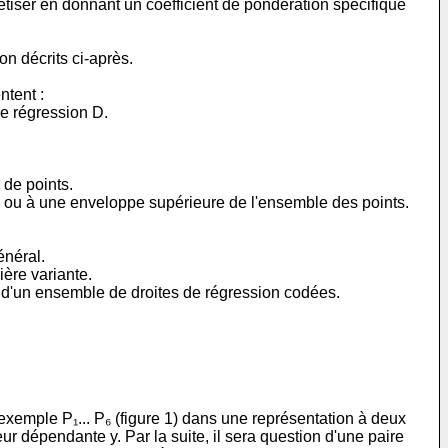
étiser en donnant un coefficient de pondération spécifique
on décrits ci-après.
ntent :
e régression D.
 de points.
e ou à une enveloppe supérieure de l'ensemble des points.
énéral.
ière variante.
r d'un ensemble de droites de régression codées.
xemple P₁... P₆ (figure 1) dans une représentation à deux
r dépendante y. Par la suite, il sera question d'une paire