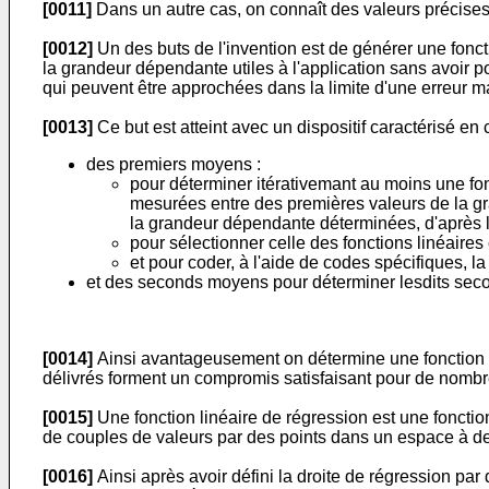
[0011]
Dans un autre cas, on connaît des valeurs précises m
[0012]
Un des buts de l'invention est de générer une fonc
la grandeur dépendante utiles à l'application sans avoir p
qui peuvent être approchées dans la limite d'une erreur m
[0013]
Ce but est atteint avec un dispositif caractérisé en 
des premiers moyens :
pour déterminer itérativemant au moins une fon
mesurées entre des premières valeurs de la gr
la grandeur dépendante déterminées, d'après l
pour sélectionner celle des fonctions linéaires
et pour coder, à l'aide de codes spécifiques, la
et des seconds moyens pour déterminer lesdits seco
[0014]
Ainsi avantageusement on détermine une fonction li
délivrés forment un compromis satisfaisant pour de nombreu
[0015]
Une fonction linéaire de régression est une fonctio
de couples de valeurs par des points dans un espace à deu
[0016]
Ainsi après avoir défini la droite de régression pa