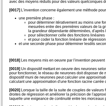
avec des moyens réduits pour des valeurs quelconques d
[0017]
L'invention concerne également une méthode pour 
une première phase :
pour déterminer itérativement au moins une fon
mesurées entre des premières valeurs de la gr
la grandeur dépendante déterminées, d'après l
pour sélectionner celle des fonctions linéaires
et pour coder la fonction linéaire de régressio
et une seconde phase pour déterminer lesdits second
[0018]
Les moyens mis en oeuvre par l'invention peuvent ê
[0019]
Un dispositif mettant en oeuvre des neurones selon 
pour fonctionner, le réseau de neurones doit disposer de m
dispositif muni de neurones peut calculer une approximatio
calculant une approximation d'une fonction racine carrée 
[0020]
Lorsque la taille de la suite de couples de valeurs
droites de régression et améliorer la précision de l'appro
laquelle une exigeance de continuité entre les morceaux 