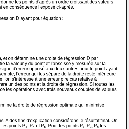
rdonne les points d'après un ordre croissant des valeurs
iant en conséquence l'exposé ci-après.
gression D ayant pour équation :
), et on détermine une droite de régression D par
e la valeur y du point et l'abscisse y mesurée sur la
un signe d'erreur opposé aux deux autres pour le point ayant
mble, l'erreur qui les sépare de la droite reste inférieure
l'on s'intéresse à une erreur pire cas relative à
tre un des points et la droite de régression. Si toutes les
ence les opérations avec trois nouveaux couples de valeurs
ermine la droite de régression optimale qui minimise
A des fins d'explication considérons le résultat final. On
es points P₃, P₄ et P₅. Pour les points P₁, P₂, P₆ les