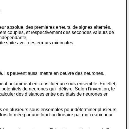
:
eur absolue, des premières erreurs, de signes alternés,
iers couples, et respectivement des secondes valeurs de
 indépendante,
dite suite avec des erreurs minimales,
é. Ils peuvent aussi mettre en oeuvre des neurones.
l peut notamment en constituer un sous-ensemble. En effet,
otentiels de neurones qu'il délivre. Selon l'invention, le
 calculer des distances entre des états de neurones en
ples en plusieurs sous-ensembles pour déterminer plusieurs
 alors formée par une fonction linéaire par morceaux pour