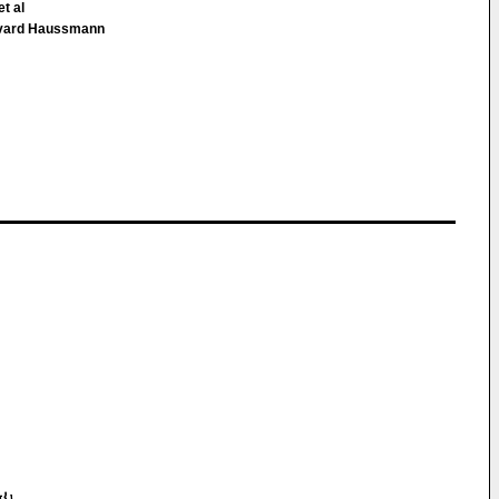
t al
ulevard Haussmann