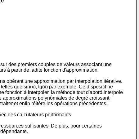
e sur des premiers couples de valeurs associant une
à partir de ladite fonction d'approximation.
s opérant une approximation par interpolation itérative.
telles que sin(x), tg(x) par exemple. Ce dispositif ne
ne fonction à interpoler, la méthode tout d'abord interpole
 des approximations polynômiales de degré croissant.
raiter et enfin réitère les opérations précédentes.
ec des calculateurs performants.
ressources suffisantes. De plus, pour certaines
indépendante.