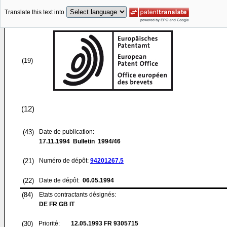
Translate this text into
(19)
(12)
(43)
Date de publication:
17.11.1994
Bulletin 1994/46
(21)
Numéro de dépôt:
94201267.5
(22)
Date de dépôt:
06.05.1994
(84)
Etats contractants désignés:
DE FR GB IT
(30)
Priorité:
12.05.1993
FR 9305715