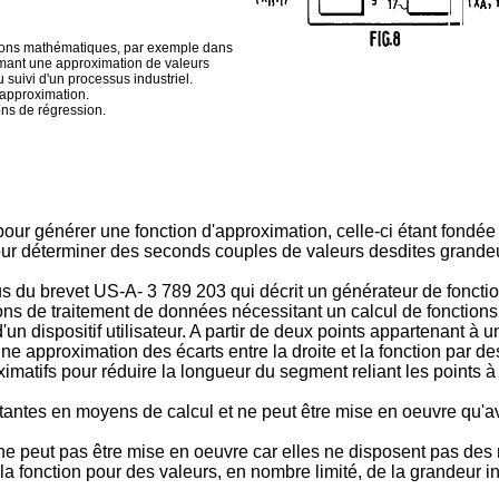
nctions mathématiques, par exemple dans
rmant une approximation de valeurs
uivi d'un processus industriel.
approximation.
ons de régression.
pour générer une fonction d'approximation, celle-ci étant fondé
 déterminer des seconds couples de valeurs desdites grandeurs 
 du brevet US-A- 3 789 203 qui décrit un générateur de fonction
ions de traitement de données nécessitant un calcul de fonctions 
n dispositif utilisateur. A partir de deux points appartenant à u
it une approximation des écarts entre la droite et la fonction par
imatifs pour réduire la longueur du segment reliant les points à t
antes en moyens de calcul et ne peut être mise en oeuvre qu'av
 ne peut pas être mise en oeuvre car elles ne disposent pas des 
 la fonction pour des valeurs, en nombre limité, de la grandeur 