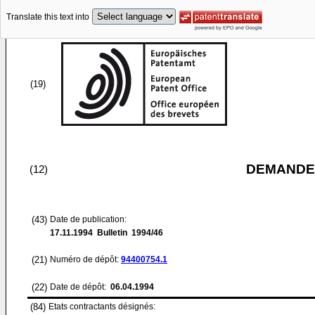
Translate this text into
(19)
DEMANDE
(12)
(43)
Date de publication:
17.11.1994
Bulletin 1994/46
(21)
Numéro de dépôt:
94400754.1
(22)
Date de dépôt:
06.04.1994
(84)
Etats contractants désignés: