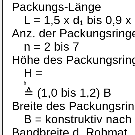
Packungs-Länge
L = 1,5 x d₁ bis 0,9 
Anz. der Packungsring
n = 2 bis 7
Höhe des Packungsrin
H =
≙ (1,0 bis 1,2) B
Breite des Packungsri
B = konstruktiv nach
Bandbreite d. Rohmat.