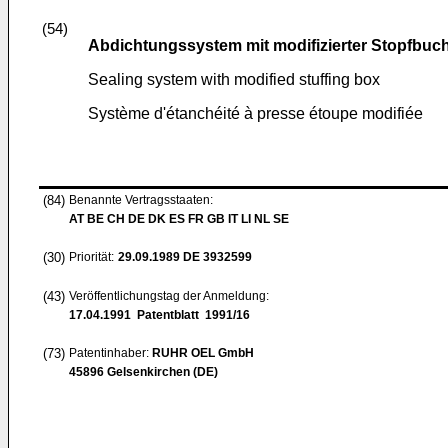
(54)
Abdichtungssystem mit modifizierter Stopfbuc
Sealing system with modified stuffing box
Système d'étanchéité à presse étoupe modifiée
(84)
Benannte Vertragsstaaten:
AT BE CH DE DK ES FR GB IT LI NL SE
(30)
Priorität:
29.09.1989
DE 3932599
(43)
Veröffentlichungstag der Anmeldung:
17.04.1991
Patentblatt 1991/16
(73)
Patentinhaber:
RUHR OEL GmbH
45896 Gelsenkirchen (DE)