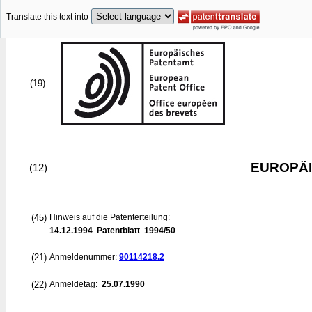
Translate this text into
(19)
EUROPÄI
(12)
(45)
Hinweis auf die Patenterteilung:
14.12.1994
Patentblatt 1994/50
(21)
Anmeldenummer:
90114218.2
(22)
Anmeldetag:
25.07.1990