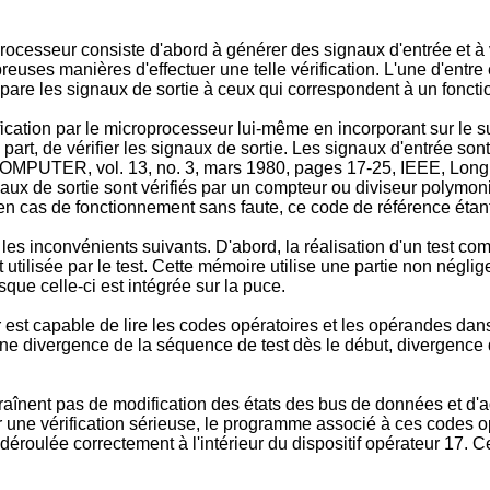
rocesseur consiste d'abord à générer des signaux d'entrée et à v
euses manières d'effectuer une telle vérification. L'une d'entre
ompare les signaux de sortie à ceux qui correspondent à un fonc
ification par le microprocesseur lui-même en incorporant sur le 
re part, de vérifier les signaux de sortie. Les signaux d'entrée
MPUTER, vol. 13, no. 3, mars 1980, pages 17-25, IEEE, Long B
x de sortie sont vérifiés par un compteur ou diviseur polymonial
 en cas de fonctionnement sans faute, ce code de référence étan
te les inconvénients suivants. D'abord, la réalisation d'un test 
ilisée par le test. Cette mémoire utilise une partie non néglige
ue celle-ci est intégrée sur la puce.
est capable de lire les codes opératoires et les opérandes dans
 une divergence de la séquence de test dès le début, divergenc
aînent pas de modification des états des bus de données et d'a
ur une vérification sérieuse, le programme associé à ces codes opé
déroulée correctement à l'intérieur du dispositif opérateur 17.