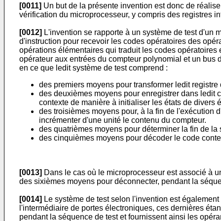
[0011]
Un but de la présente invention est donc de réalis
vérification du microprocesseur, y compris des registres in
[0012]
L'invention se rapporte à un système de test d'un m
d'instruction pour recevoir les codes opératoires des opér
opérations élémentaires qui traduit les codes opératoires
opérateur aux entrées du compteur polynomial et un bus de 
en ce que ledit système de test comprend :
des premiers moyens pour transformer ledit registre
des deuxièmes moyens pour enregistrer dans ledit c
contexte de manière à initialiser les états de diver
des troisièmes moyens pour, à la fin de l'exécution 
incrémenter d'une unité le contenu du compteur.
des quatrièmes moyens pour déterminer la fin de la 
des cinquièmes moyens pour décoder le code contenu
[0013]
Dans le cas où le microprocesseur est associé à u
des sixièmes moyens pour déconnecter, pendant la séquenc
[0014]
Le système de test selon l'invention est égalemen
l'intermédiaire de portes électroniques, ces dernières 
pendant la séquence de test et fournissent ainsi les opéra