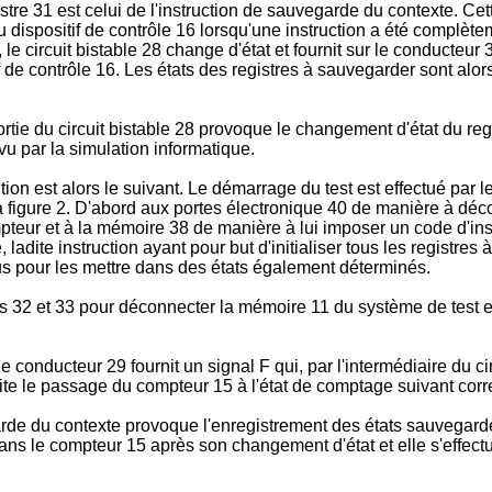
istre 31 est celui de l'instruction de sauvegarde du contexte. Ce
u dispositif de contrôle 16 lorsqu'une instruction a été complètem
, le circuit bistable 28 change d'état et fournit sur le conducteur 
f de contrôle 16. Les états des registres à sauvegarder sont al
ortie du circuit bistable 28 provoque le changement d'état du re
vu par la simulation informatique.
on est alors le suivant. Le démarrage du test est effectué par l
a figure 2. D'abord aux portes électronique 40 de manière à déc
teur et à la mémoire 38 de manière à lui imposer un code d'instru
adite instruction ayant pour but d'initialiser tous les registre
us pour les mettre dans des états également déterminés.
ues 32 et 33 pour déconnecter la mémoire 11 du système de test 
 conducteur 29 fournit un signal F qui, par l'intermédiaire du circ
te le passage du compteur 15 à l'état de comptage suivant corre
rde du contexte provoque l'enregistrement des états sauvegardé
ans le compteur 15 après son changement d'état et elle s'effectue