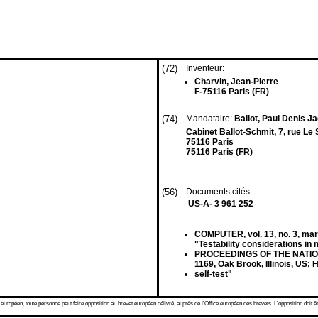
(72)
Inventeur:
Charvin, Jean-Pierre
F-75116 Paris (FR)
(74)
Mandataire:
Ballot, Paul Denis Ja
Cabinet Ballot-Schmit, 7, rue Le
75116 Paris
75116 Paris (FR)
(56)
Documents cités: :
US-A- 3 961 252
COMPUTER, vol. 13, no. 3, mar
"Testability considerations i
PROCEEDINGS OF THE NATIONA
1169, Oak Brook, Illinois, US; 
self-test"
 européen, toute personne peut faire opposition au brevet européen délivré, auprès de l'Office européen des brevets. L'opposition doit êt