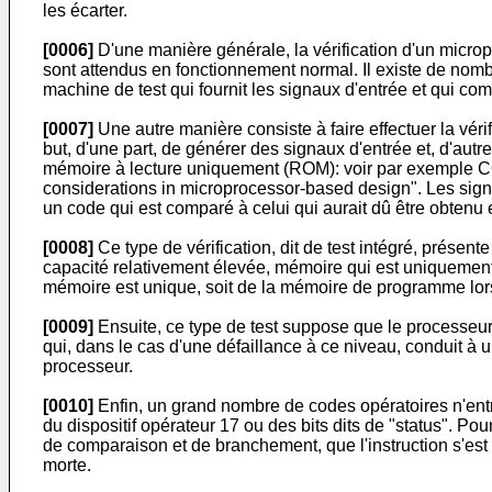
les écarter.
[0006]
D'une manière générale, la vérification d'un microp
sont attendus en fonctionnement normal. Il existe de nombr
machine de test qui fournit les signaux d'entrée et qui c
[0007]
Une autre manière consiste à faire effectuer la vér
but, d'une part, de générer des signaux d'entrée et, d'aut
mémoire à lecture uniquement (ROM): voir par exemple CO
considerations in microprocessor-based design". Les signau
un code qui est comparé à celui qui aurait dû être obtenu
[0008]
Ce type de vérification, dit de test intégré, présen
capacité relativement élevée, mémoire qui est uniquement ut
mémoire est unique, soit de la mémoire de programme lorsq
[0009]
Ensuite, ce type de test suppose que le processeur 
qui, dans le cas d'une défaillance à ce niveau, conduit à
processeur.
[0010]
Enfin, un grand nombre de codes opératoires n'entr
du dispositif opérateur 17 ou des bits dits de "status". Po
de comparaison et de branchement, que l'instruction s'est 
morte.