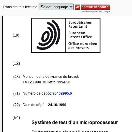
Translate this text into
(19)
(12)
(45)
Mention de la délivrance du brevet:
14.12.1994
Bulletin 1994/50
(21)
Numéro de dépôt:
90402995.6
(22)
Date de dépôt:
24.10.1990
(54)
Système de test d'un microprocesseur