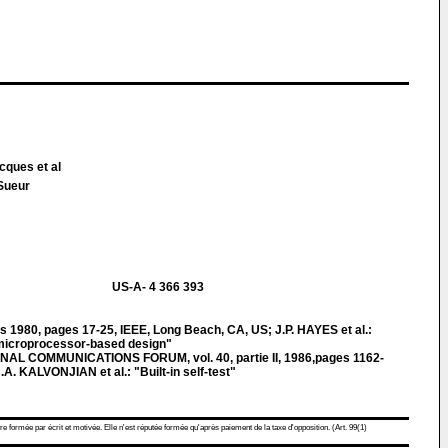
cques et al
 Sueur
US-A- 4 366 393
s 1980, pages 17-25, IEEE, Long Beach, CA, US; J.P. HAYES et al.:
n microprocessor-based design"
L COMMUNICATIONS FORUM, vol. 40, partie II, 1986,pages 1162-
H.A. KALVONJIAN et al.: "Built-in self-test"
re formée par écrit et motivée. Elle n'est réputée formée qu'après paiement de la taxe d'opposition. (Art. 99(1)