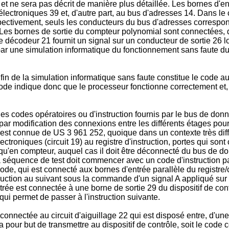
et ne sera pas décrit de manière plus détaillée. Les bornes d'
électroniques 39 et, d'autre part, au bus d'adresses 14. Dans l
pectivement, seuls les conducteurs du bus d'adresses correspo
es bornes de sortie du compteur polynomial sont connectées, d
 Le décodeur 21 fournit un signal sur un conducteur de sortie 26
ar une simulation informatique du fonctionnement sans faute d
n de la simulation informatique sans faute constitue le code au
e indique donc que le processeur fonctionne correctement et, su
 les codes opératoires ou d'instruction fournis par le bus de do
par modification des connexions entre les différents étages pour
st connue de US 3 961 252, quoique dans un contexte très différ
électroniques (circuit 19) au registre d'instruction, portes qui s
ne qu'en compteur, auquel cas il doit être déconnecté du bus de 
 séquence de test doit commencer avec un code d'instruction par
de, qui est connecté aux bornes d'entrée parallèle du registre/c
ruction au suivant sous la commande d'un signal A appliqué sur 
trée est connectée à une borne de sortie 29 du dispositif de contr
ui permet de passer à l'instruction suivante.
connectée au circuit d'aiguillage 22 qui est disposé entre, d'une p
22 a pour but de transmettre au dispositif de contrôle, soit le co