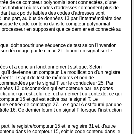
entrée de ce compteur polynomial sont connectées, d'une
e cas habituel où les codes d'adresses comportent plus de
ndant aux poids faibles des codes d'adresses sont
'une part, au bus de données 13 par l'intermémdiaire des
 lorsque le code contenu dans le compteur polynomial
u processeur en supposant que ce dernier est connecté au
quel doit aboutir une séquence de test selon l'invention
r décodage par le circuit 21, fournit un signal sur le
nnées et a donc un fonctionnement statique. Selon
 qu'il devienne un compteur. La modification d'un registre
ent : il s'agit de test de mémoires et non de
ont commandées par le signal T sur le conducteur 25. Par
données 13, déconnexion qui est obtenue par les portes
ticulier qui est celui de rechargement du contexte, ce qui
ompteur 15 et qui est activé par le signal T. Le
une entrée de comptage 27. Le signal A est fourni par une
ôle 16. Ce dernier fournit un signal F lorsque l'instruction
art, le registre/compteur 15 et le registre 31 et, d'autre
de contenu dans le compteur 15, soit le code contenu dans le