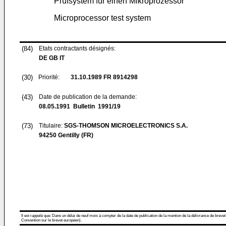
Prüfsystem für einen Mikroprozessor
Microprocessor test system
(84)
Etats contractants désignés:
DE GB IT
(30)
Priorité:
31.10.1989
FR 8914298
(43)
Date de publication de la demande:
08.05.1991
Bulletin 1991/19
(73)
Titulaire:
SGS-THOMSON MICROELECTRONICS S.A.
94250 Gentilly (FR)
Il est rappelé que: Dans un délai de neuf mois à compter de la date de publication de la mention de la délivrance de brevet
Convention sur le brevet européen).