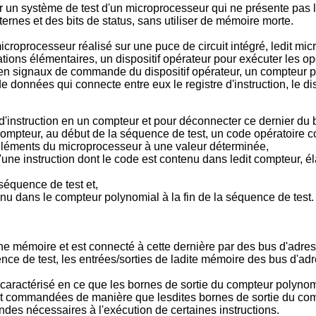
er un système de test d'un microprocesseur qui ne présente pas 
ternes et des bits de status, sans utiliser de mémoire morte.
icroprocesseur réalisé sur une puce de circuit intégré, ledit m
ations élémentaires, un dispositif opérateur pour exécuter les op
 en signaux de commande du dispositif opérateur, un compteur po
données qui connecte entre eux le registre d'instruction, le dis
 d'instruction en un compteur et pour déconnecter ce dernier du
ompteur, au début de la séquence de test, un code opératoire c
s éléments du microprocesseur à une valeur déterminée,
d'une instruction dont le code est contenu dans ledit compteur, 
séquence de test et,
 dans le compteur polynomial à la fin de la séquence de test.
ne mémoire et est connecté à cette dernière par des bus d'adre
e de test, les entrées/sorties de ladite mémoire des bus d'ad
t caractérisé en ce que les bornes de sortie du compteur polyn
étant commandées de manière que lesdites bornes de sortie du c
ndes nécessaires à l'exécution de certaines instructions.