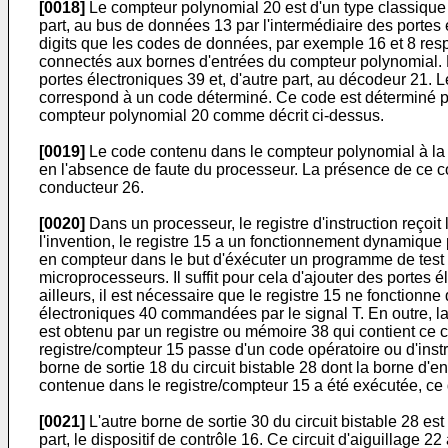
[0018]
Le compteur polynomial 20 est d'un type classique 
part, au bus de données 13 par l'intermédiaire des portes 
digits que les codes de données, par exemple 16 et 8 res
connectés aux bornes d'entrées du compteur polynomial. L
portes électroniques 39 et, d'autre part, au décodeur 21.
correspond à un code déterminé. Ce code est déterminé p
compteur polynomial 20 comme décrit ci-dessus.
[0019]
Le code contenu dans le compteur polynomial à la fi
en l'absence de faute du processeur. La présence de ce cod
conducteur 26.
[0020]
Dans un processeur, le registre d'instruction reçoit
l'invention, le registre 15 a un fonctionnement dynamique 
en compteur dans le but d'éxécuter un programme de test e
microprocesseurs. Il suffit pour cela d'ajouter des portes 
ailleurs, il est nécessaire que le registre 15 ne fonction
électroniques 40 commandées par le signal T. En outre, la
est obtenu par un registre ou mémoire 38 qui contient ce co
registre/compteur 15 passe d'un code opératoire ou d'inst
borne de sortie 18 du circuit bistable 28 dont la borne d'en
contenue dans le registre/compteur 15 a été exécutée, ce q
[0021]
L'autre borne de sortie 30 du circuit bistable 28 est 
part, le dispositif de contrôle 16. Ce circuit d'aiguillage 