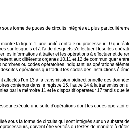
sous forme de puces de circuits intégrés et, plus particulièrem
ntre la figure 1, une unité centrale ou processeur 10 qui réal
 sur lesquels et à l'aide desquels s'effectuent lesdites opérati
 les informations à traiter et les opérations à effectuer et de re
rmettent aux différents organes 10,11 et 12 de communiquer entr
 les nombres ou codes opératoires indiquant les opérations élément
e desdites opérations qui traduit les codes des instructions él
nt affectés l'un 13 à la transmission bidirectionnelle des donn
oires contenus dans le registre 15, l'autre 14 à la transmissio
es par la mémoire 11 et le dispositif opérateur 17 tandis que l
cesseur exécute une suite d'opérations dont les codes opératoir
isé sous la forme de circuits qui sont intégrés sur un substrat d
oprocesseurs, doivent être vérifiés ou testés de manière à détec