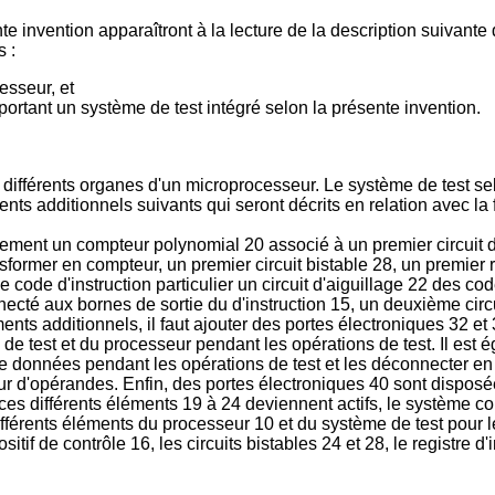
e invention apparaîtront à la lecture de la description suivante d
s :
esseur, et
ortant un système de test intégré selon la présente invention.
 différents organes d'un microprocesseur. Le système de test sel
ts additionnels suivants qui seront décrits en relation avec la f
ment un compteur polynomial 20 associé à un premier circuit d
nsformer en compteur, un premier circuit bistable 28, un premier 
code d'instruction particulier un circuit d'aiguillage 22 des code
cté aux bornes de sortie du d'instruction 15, un deuxième circ
ments additionnels, il faut ajouter des portes électroniques 32 
e test et du processeur pendant les opérations de test. Il est 
e données pendant les opérations de test et les déconnecter e
ur d'opérandes. Enfin, des portes électroniques 40 sont disposée
ces différents éléments 19 à 24 deviennent actifs, le système c
différents éléments du processeur 10 et du système de test pour 
itif de contrôle 16, les circuits bistables 24 et 28, le registre d