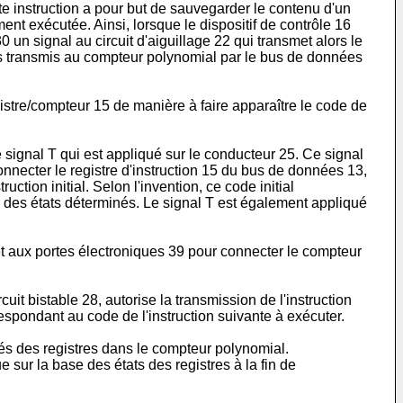
tte instruction a pour but de sauvegarder le contenu d'un
ent exécutée. Ainsi, lorsque le dispositif de contrôle 16
30 un signal au circuit d'aiguillage 22 qui transmet alors le
ors transmis au compteur polynomial par le bus de données
gistre/compteur 15 de manière à faire apparaître le code de
e signal T qui est appliqué sur le conducteur 25. Ce signal
onnecter le registre d'instruction 15 du bus de données 13,
ction initial. Selon l'invention, ce code initial
s à des états déterminés. Le signal T est également appliqué
et aux portes électroniques 39 pour connecter le compteur
uit bistable 28, autorise la transmission de l'instruction
spondant au code de l'instruction suivante à exécuter.
s des registres dans le compteur polynomial.
 sur la base des états des registres à la fin de