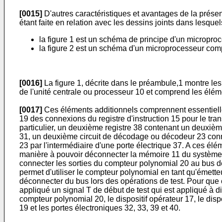
[0015]
D'autres caractéristiques et avantages de la présent
étant faite en relation avec les dessins joints dans lesquel
la figure 1 est un schéma de principe d'un microproc
la figure 2 est un schéma d'un microprocesseur comp
[0016]
La figure 1, décrite dans le préambule,1 montre les
de l'unité centrale ou processeur 10 et comprend les élémen
[0017]
Ces éléments additionnels comprennent essentielle
19 des connexions du registre d'instruction 15 pour le tra
particulier, un deuxième registre 38 contenant un deuxième 
31, un deuxième circuit de décodage ou décodeur 23 conne
23 par l'intermédiaire d'une porte électrique 37. A ces élé
manière à pouvoir déconnecter la mémoire 11 du système d
connecter les sorties du compteur polynomial 20 au bus d
permet d'utiliser le compteur polynomial en tant qu'émette
déconnecter du bus lors des opérations de test. Pour que 
appliqué un signal T de début de test qui est appliqué à 
compteur polynomial 20, le dispositif opérateur 17, le dispos
19 et les portes électroniques 32, 33, 39 et 40.