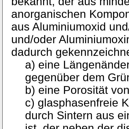
bekannt, der aus minde
anorganischen Kompone
aus Aluminiumoxid und/
und/oder Aluminiumoxini
dadurch gekennzeichnet
a) eine Längenände
gegenüber dem Grün
b) eine Porosität vo
c) glasphasenfreie 
durch Sintern aus ei
ist, der neben der 