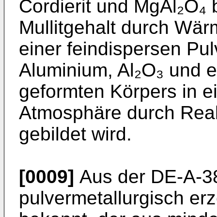
Cordierit und MgAl₂O₄ 
Mullitgehalt durch Wä
einer feindispersen Pu
Aluminium, Al₂O₃ und e
geformten Körpers in ei
Atmosphäre durch Rea
gebildet wird.
[0009]
Aus der DE-A-38
pulvermetallurgisch er