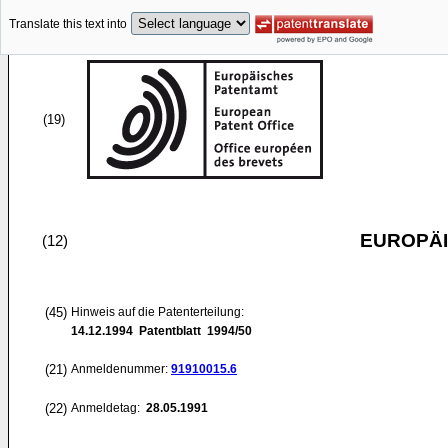
Translate this text into
(19)
EUROPÄI
(12)
(45)
Hinweis auf die Patenterteilung:
14.12.1994
Patentblatt 1994/50
(21)
Anmeldenummer:
91910015.6
(22)
Anmeldetag:
28.05.1991