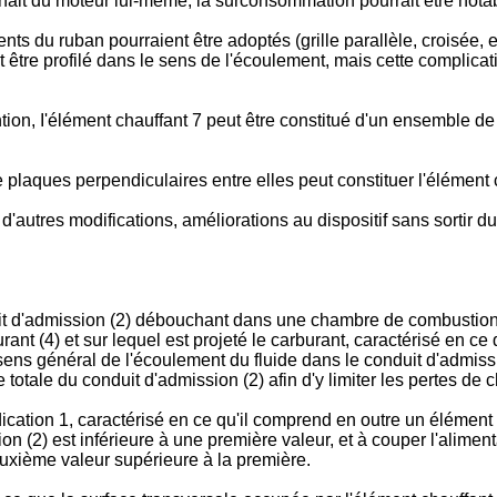
enait du moteur lui-même, la surconsommation pourrait être nota
ts du ruban pourraient être adoptés (grille parallèle, croisée, et
t être profilé dans le sens de l'écoulement, mais cette complic
tion, I'élément chauffant 7 peut être constitué d'un ensemble de 
 plaques perpendiculaires entre elles peut constituer l'élément 
autres modifications, améliorations au dispositif sans sortir du
uit d'admission (2) débouchant dans une chambre de combustio
ant (4) et sur lequel est projeté le carburant, caractérisé en ce 
sens général de l'écoulement du fluide dans le conduit d'admissi
totale du conduit d'admission (2) afin d'y limiter les pertes de 
ndication 1, caractérisé en ce qu'il comprend en outre un éléme
n (2) est inférieure à une première valeur, et à couper l'aliment
euxième valeur supérieure à la première.