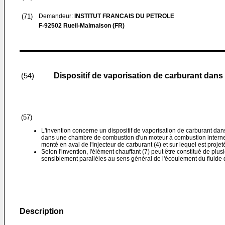
(71)
Demandeur:
INSTITUT FRANCAIS DU PETROLE
F-92502 Rueil-Malmaison (FR)
Dispositif de vaporisation de carburant dan
(54)
(57)
L'invention concerne un dispositif de vaporisation de carburant da
dans une chambre de combustion d'un moteur à combustion interne
monté en aval de l'injecteur de carburant (4) et sur lequel est projet
Selon l'invention, I'élément chauffant (7) peut être constitué de plus
sensiblement parallèles au sens général de l'écoulement du fluide d
Description