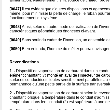
alimentation. Naturellement, si la source de chaleur prov
[0047]
Il est évident que d'autres dispositions et agencemen
même, pour minimiser la perte de charge, le ruban pourrai
fonctionnement du système.
[0048]
Ainsi, selon un autre mode de réalisation de l'inven
caractéristiques géométriques énoncées ci-avant.
[0049]
Sans sortir du cadre de l'invention, un ensemble de
[0050]
Bien entendu, l'homme du métier pourra envisager d'
Revendications
1. -
Dispositif de vaporisation de carburant dans un cond
élément chauffant (7) monté en aval de l'injecteur de carbur
surfaces conductrices, toutes sensiblement parallèles au 
permanence qu'une petite partie de la surface transversale 
2. -
Dispositif de vaporisation de carburant selon la reve
chauffant lorsque la température dans le conduit d'admissio
température dans ledit conduit (2) est supérieure à une d