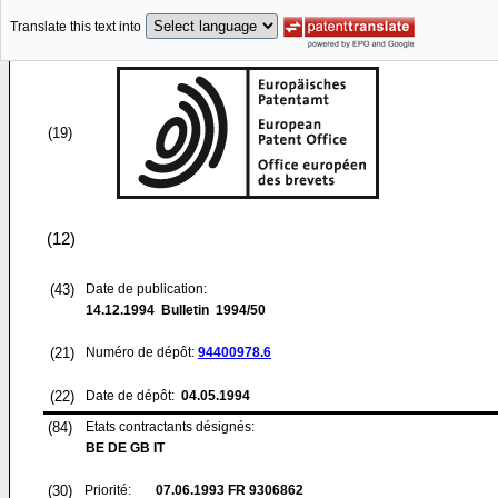
Translate this text into
(19)
(12)
(43)
Date de publication:
14.12.1994
Bulletin 1994/50
(21)
Numéro de dépôt:
94400978.6
(22)
Date de dépôt:
04.05.1994
(84)
Etats contractants désignés:
BE DE GB IT
(30)
Priorité:
07.06.1993
FR 9306862