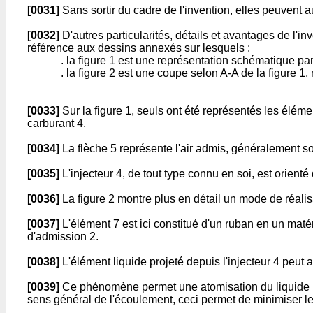
[0031]
Sans sortir du cadre de l'invention, elles peuvent a
[0032]
D'autres particularités, détails et avantages de l'inve
référence aux dessins annexés sur lesquels :
. la figure 1 est une représentation schématique par
. la figure 2 est une coupe selon A-A de la figure 1,
[0033]
Sur la figure 1, seuls ont été représentés les élémen
carburant 4.
[0034]
La flèche 5 représente l'air admis, généralement so
[0035]
L'injecteur 4, de tout type connu en soi, est orienté
[0036]
La figure 2 montre plus en détail un mode de réalisa
[0037]
L'élément 7 est ici constitué d'un ruban en un maté
d'admission 2.
[0038]
L'élément liquide projeté depuis l'injecteur 4 peut ai
[0039]
Ce phénomène permet une atomisation du liquide par 
sens général de l'écoulement, ceci permet de minimiser le