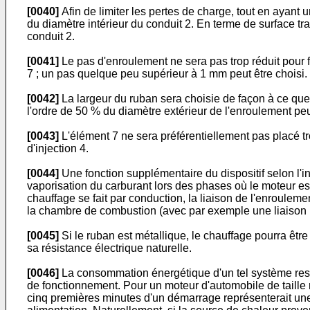
[0040]
Afin de limiter les pertes de charge, tout en ayant u
du diamètre intérieur du conduit 2. En terme de surface tra
conduit 2.
[0041]
Le pas d'enroulement ne sera pas trop réduit pour fav
7 ; un pas quelque peu supérieur à 1 mm peut être choisi.
[0042]
La largeur du ruban sera choisie de façon à ce que l
l'ordre de 50 % du diamètre extérieur de l'enroulement peu
[0043]
L'élément 7 ne sera préférentiellement pas placé tro
d'injection 4.
[0044]
Une fonction supplémentaire du dispositif selon l'in
vaporisation du carburant lors des phases où le moteur est
chauffage se fait par conduction, la liaison de l'enroulem
la chambre de combustion (avec par exemple une liaison p
[0045]
Si le ruban est métallique, le chauffage pourra être 
sa résistance électrique naturelle.
[0046]
La consommation énergétique d'un tel système reste
de fonctionnement. Pour un moteur d'automobile de taill
cinq premières minutes d'un démarrage représenterait un