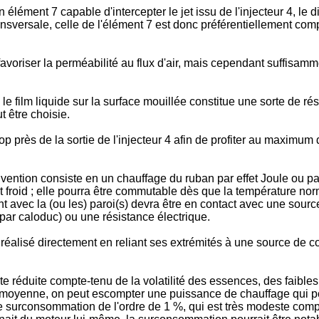
n élément 7 capable d'intercepter le jet issu de l'injecteur 4, le
nsversale, celle de l'élément 7 est donc préférentiellement comp
oriser la perméabilité au flux d'air, mais cependant suffisamment
e film liquide sur la surface mouillée constitue une sorte de rés
t être choisie.
p près de la sortie de l'injecteur 4 afin de profiter au maximum 
vention consiste en un chauffage du ruban par effet Joule ou par
 froid ; elle pourra être commutable dès que la température nor
ent avec la (ou les) paroi(s) devra être en contact avec une sour
ar caloduc) ou une résistance électrique.
réalisé directement en reliant ses extrémités à une source de cour
 réduite compte-tenu de la volatilité des essences, des faible
e moyenne, on peut escompter une puissance de chauffage qui p
e surconsommation de l'ordre de 1 %, qui est très modeste comp