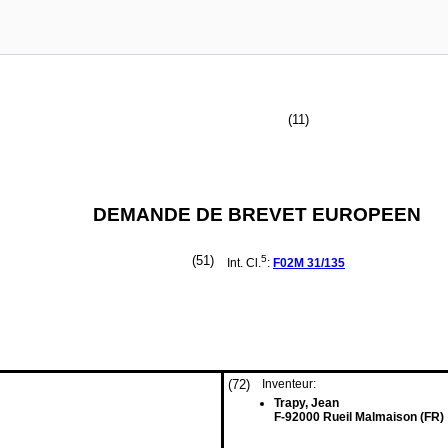
(11)
DEMANDE DE BREVET EUROPEEN
(51)
5
Int. Cl.
:
F02M
31/135
(72)
Inventeur:
Trapy, Jean
F-92000 Rueil Malmaison (FR)