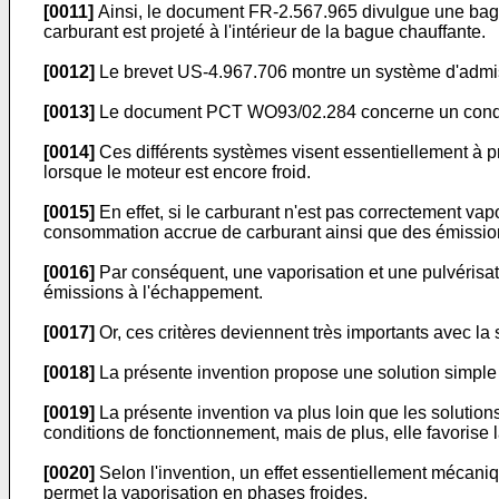
[0011]
Ainsi, le document FR-2.567.965 divulgue une bague 
carburant est projeté à l'intérieur de la bague chauffante.
[0012]
Le brevet US-4.967.706 montre un système d'admiss
[0013]
Le document PCT WO93/02.284 concerne un conduit d
[0014]
Ces différents systèmes visent essentiellement à p
lorsque le moteur est encore froid.
[0015]
En effet, si le carburant n'est pas correctement vap
consommation accrue de carburant ainsi que des émissio
[0016]
Par conséquent, une vaporisation et une pulvérisat
émissions à l'échappement.
[0017]
Or, ces critères deviennent très importants avec la 
[0018]
La présente invention propose une solution simple
[0019]
La présente invention va plus loin que les solutions
conditions de fonctionnement, mais de plus, elle favorise 
[0020]
Selon l'invention, un effet essentiellement mécaniq
permet la vaporisation en phases froides.