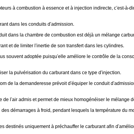
rs à combustion à essence et à injection indirecte, c'est-à-dir
rant dans les conduits d'admission.
roduit dans la chambre de combustion est déjà un mélange carbur
 et de limiter l'inertie de son transfert dans les cylindres.
us souvent adoptée puisqu'elle améliore le contrôle de la conso
ser la pulvérisation du carburant dans ce type d'injection.
nom de la demanderesse prévoit d'équiper le conduit d'admissi
de l'air admis et permet de mieux homogénéiser le mélange dès
s démarrages à froid, pendant lesquels la température du moteu
s destinés uniquement à préchauffer le carburant afin d'amélior