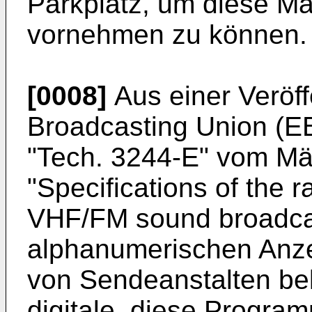
Parkplatz, um diese Ma
vornehmen zu können.
[0008]
Aus einer Veröf
Broadcasting Union (E
"Tech. 3244-E" vom Mär
"Specifications of the 
VHF/FM sound broadcast
alphanumerischen Anz
von Sendeanstalten be
digitale, diese Progr