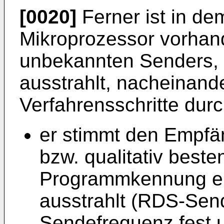
[0020]
Ferner ist in d
Mikroprozessor vorhan
unbekannten Senders, 
ausstrahlt, nacheinand
Verfahrensschritte durc
er stimmt den Empfän
bzw. qualitativ beste
Programmkennung en
ausstrahlt (RDS-Send
Sendefrequenz fest u