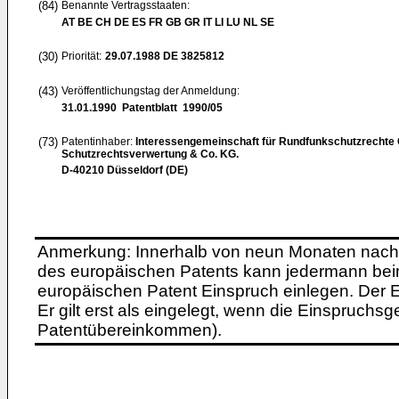
(84)
Benannte Vertragsstaaten:
AT BE CH DE ES FR GB GR IT LI LU NL SE
(30)
Priorität:
29.07.1988
DE 3825812
(43)
Veröffentlichungstag der Anmeldung:
31.01.1990
Patentblatt 1990/05
(73)
Patentinhaber:
Interessengemeinschaft für Rundfunkschutzrecht
Schutzrechtsverwertung & Co. KG.
D-40210 Düsseldorf (DE)
Anmerkung: Innerhalb von neun Monaten nach 
des europäischen Patents kann jedermann bei
europäischen Patent Einspruch einlegen. Der Ei
Er gilt erst als eingelegt, wenn die Einspruchsg
Patentübereinkommen).