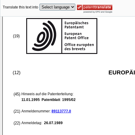
Translate this text into
(19)
EUROPÄI
(12)
(45)
Hinweis auf die Patenterteilung:
11.01.1995
Patentblatt 1995/02
(21)
Anmeldenummer:
89113777.0
(22)
Anmeldetag:
26.07.1989