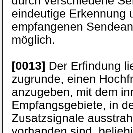
durch verschiedene Se
eindeutige Erkennung 
empfangenen Sendeans
möglich.
[0013]
Der Erfindung li
zugrunde, einen Hoch
anzugeben, mit dem inn
Empfangsgebiete, in d
Zusatzsignale ausstra
vorhanden sind, belieb