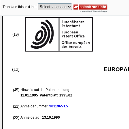
Translate this text into
(19)
EUROPÄI
(12)
(45)
Hinweis auf die Patenterteilung:
11.01.1995
Patentblatt 1995/02
(21)
Anmeldenummer:
90119653.5
(22)
Anmeldetag:
13.10.1990