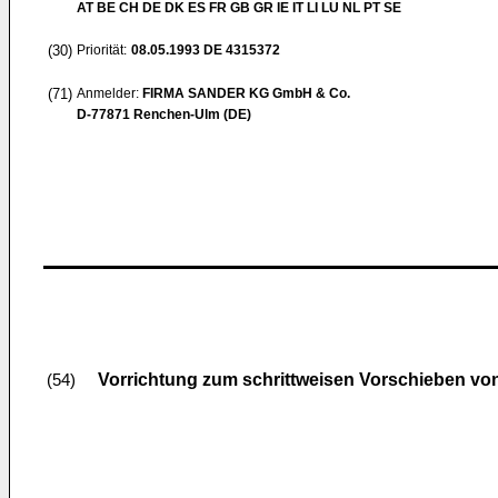
AT BE CH DE DK ES FR GB GR IE IT LI LU NL PT SE
(30)
Priorität:
08.05.1993
DE 4315372
(71)
Anmelder:
FIRMA SANDER KG GmbH & Co.
D-77871 Renchen-Ulm (DE)
Vorrichtung zum schrittweisen Vorschieben v
(54)