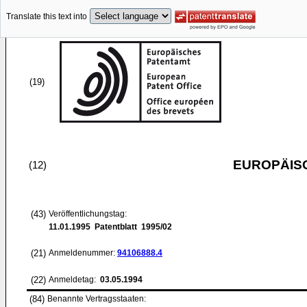
Translate this text into
(19)
EUROPÄIS
(12)
(43)
Veröffentlichungstag:
11.01.1995
Patentblatt 1995/02
(21)
Anmeldenummer:
94106888.4
(22)
Anmeldetag:
03.05.1994
(84)
Benannte Vertragsstaaten: