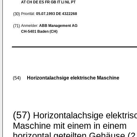
AT CH DE ES FR GB IT LI NL PT
(30)
Priorität:
05.07.1993
DE 4322268
(71)
Anmelder:
ABB Management AG
CH-5401 Baden (CH)
Horizontalachsige elektrische Maschine
(54)
(57)
Horizontalachsige elektris
Maschine mit einem in einem
horizontal geteilten Gehäuse (2