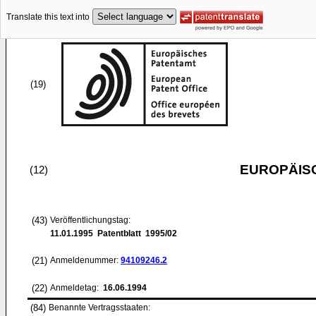
Translate this text into
(19)
EUROPÄIS
(12)
(43)
Veröffentlichungstag:
11.01.1995
Patentblatt 1995/02
(21)
Anmeldenummer:
94109246.2
(22)
Anmeldetag:
16.06.1994
(84)
Benannte Vertragsstaaten: