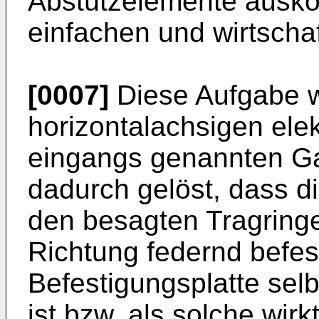
Abstützelemente ausk
einfachen und wirtschaf
[0007]
Diese Aufgabe wi
horizontalachsigen ele
eingangs genannten G
dadurch gelöst, dass d
den besagten Tragringen
Richtung federnd befest
Befestigungsplatte selb
ist bzw. als solche wirkt